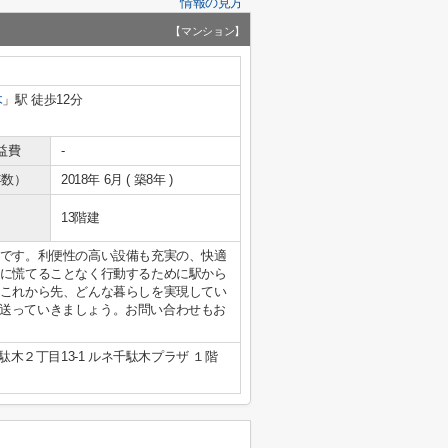
情報の見方
【マンション】
木
」駅 徒歩12分
益費
-
年数）
2018年 6月 ( 築8年 )
13階建
件です。利便性の高い設備も充実の、快適
朝に慌てることなく行動するために駅から
。これから先、どんな暮らしを実現してい
送っていきましょう。お問い合わせもお
木２丁目13-1 ルネ千駄木プラザ １階