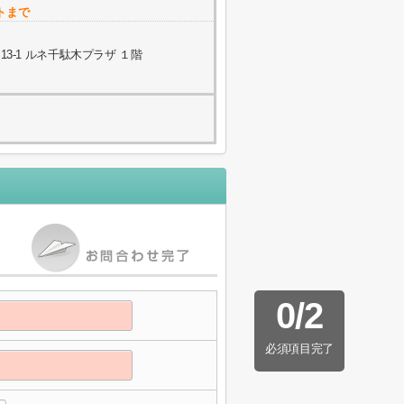
トまで
3-1 ルネ千駄木プラザ １階
0
/
2
必須項目完了