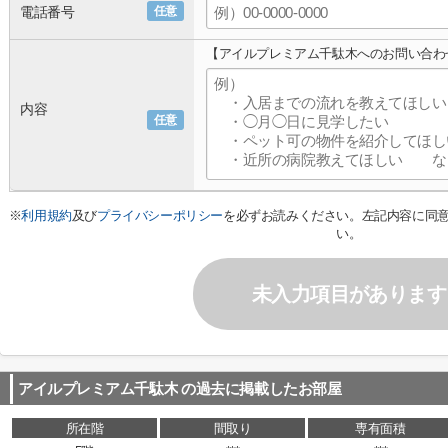
電話番号
任意
【アイルプレミアム千駄木へのお問い合わ
内容
任意
※
利用規約
及び
プライバシーポリシー
を必ずお読みください。左記内容に同
い。
未入力項目があります
アイルプレミアム千駄木
の過去に掲載したお部屋
所在階
間取り
専有面積