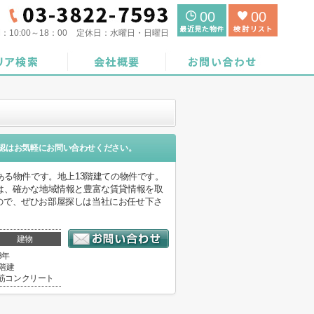
00
00
間：
10:00～18：00
定休日：
水曜日・日曜日
認はお気軽にお問い合わせください。
ある物件です。地上13階建ての物件です。
は、確かな地域情報と豊富な賃貸情報を取
ので、ぜひお部屋探しは当社にお任せ下さ
建物
8年
3階建
筋コンクリート