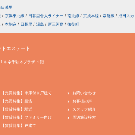
西日暮里
線
/
京浜東北線
/
日暮里舎人ライナー
/
南北線
/
京成本線
/
常磐線
/
成田スカ
里
/
本駒込
/
日暮里
/
湯島
/
新三河島
/
御徒町
ットエステート
-1 ルネ千駄木プラザ １階
【売買特集】車庫付き戸建て
お問い合わせ
【売買特集】築浅
お客様の声
【賃貸特集】駅近
スタッフ紹介
【賃貸特集】ファミリー向け
周辺施設検索
【賃貸特集】戸建て