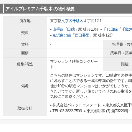
アイルプレミアム千駄木
の物件概要
所在地
東京都
文京区
千駄木
４丁目12-1
山手線
「
田端
」駅 徒歩10分
千代田線
「
千駄
交通
京浜東北線
「
西日暮里
」駅 徒歩12分
賃料
-
管理費・共
面積
-
築年月（築
マンション / 鉄筋コンクリー
種別/構造
階建
ト
こちらの物件はマンションです。13階建ての物
に暮らすことのできる平成30年築の物件です。
備考
徒歩10分の駅近マンションはいかがでしょうか
きたいですか。新しい住まいでハリのある生活を
気軽にご連絡ください。
株式会社パレットエステート
東京都文京区千駄
取扱会社
TEL:03-3822-7593
東京都知事 (7) 第73220号