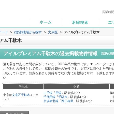
営業時
テート
>
(賃貸)地域から探す
>
文京区
>
アイルプレミアム千駄木
アム千駄木
アイルプレミアム千駄木
の過去掲載物件情報
現況の確
落ち着きのある空間が広がっている、2018年築の物件です。エレベーターが
こだわりの条件として多い、駅徒歩10分の物件です。文京区に特化した当社
り扱っています。知識をあまりお持ちでない方にも親切にサポート致します
い。
所在地
交通
山手線
「
田端
」駅 徒歩10分
築
東京都
文京区
千駄木
４丁目
千代田線
「
千駄木
」駅 徒歩12分
1
12-1
京浜東北線
「
西日暮里
」駅 徒歩12分
鉄