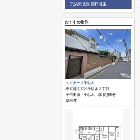
京浜東北線 西日暮里
おすすめ物件
エミナース千駄木
東京都文京区千駄木３丁目
千代田線「千駄木」駅 徒歩5分
築39年