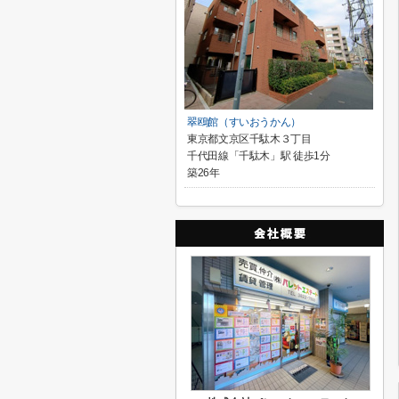
翠鴎館（すいおうかん）
東京都文京区千駄木３丁目
千代田線「千駄木」駅 徒歩1分
築26年