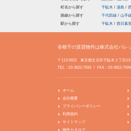
町名から探す
千駄木
/
湯島
/
路線から探す
千代田線
/
山手
駅から探す
千駄木
/
西日暮
谷根千の賃貸物件は株式会社パレ
〒113-0022 東京都文京区千駄木２丁目13
TEL：03-3822-7593 / FAX：03-3822-7594
ホーム
会社概要
プライバシーポリシー
利用規約
サイトマップ
物件カタログ