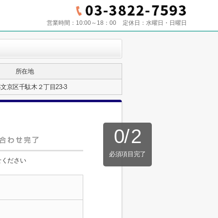
営業時間：
10:00～18：00
定休日：
水曜日・日曜日
所在地
文京区千駄木２丁目23-3
0
/
2
必須項目完了
せください