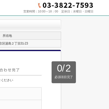
営業時間：
10:00～18：00
定休日：
水曜日・日曜日
所在地
区湯島２丁目31-23
0
/
2
必須項目完了
せください