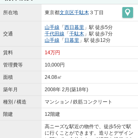
所在地
東京都
文京区
千駄木
３丁目
山手線
「
西日暮里
」駅 徒歩5分
交通
千代田線
「
千駄木
」駅 徒歩7分
山手線
「
日暮里
」駅 徒歩12分
賃料
14万円
管理費等
10,000円
面積
24.08㎡
築年月
2008年 2月(築18年)
種別 / 構造
マンション / 鉄筋コンクリート
階建
12階建
高ニーズな駅近の物件で、徒歩5分で駅
に行くことができます。造りとデザイン