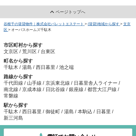
ページトップへ
谷根千の賃貸物件｜株式会社パレットエステート
>
(賃貸)地域から探す
>
文京
区
>
オーパスホームズ千駄木
市区町村から探す
文京区
/
荒川区
/
台東区
町名から探す
千駄木
/
湯島
/
西日暮里
/
池之端
路線から探す
千代田線
/
山手線
/
京浜東北線
/
日暮里舎人ライナー
/
南北線
/
京成本線
/
日比谷線
/
銀座線
/
都営大江戸線
/
常磐線
駅から探す
千駄木
/
西日暮里
/
御徒町
/
湯島
/
本駒込
/
日暮里
/
新三河島