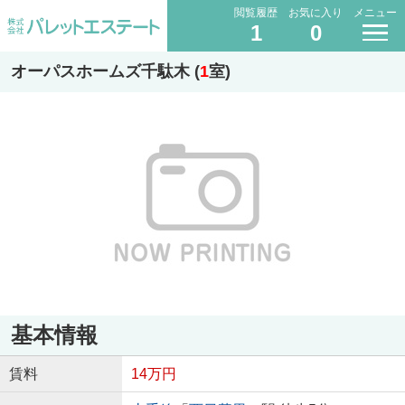
閲覧履歴
お気に入り
メニュー
1
0
オーパスホームズ千駄木 (
1
室)
基本情報
賃料
14万円