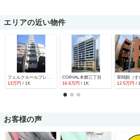
エリアの近い物件
フェルクルールプレスト文京湯島
CORVAL本郷三丁目
13
万
円
/ 1K
16.6
万
円
/ 1K
12.5
万
円
/ 
お客様の声