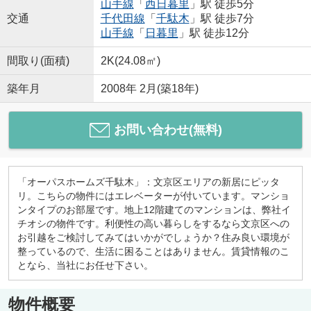
山手線
「
西日暮里
」駅 徒歩5分
交通
千代田線
「
千駄木
」駅 徒歩7分
山手線
「
日暮里
」駅 徒歩12分
間取り(面積)
2K(24.08㎡)
築年月
2008年 2月(築18年)
お問い合わせ(無料)
「オーパスホームズ千駄木」：文京区エリアの新居にピッタ
リ。こちらの物件にはエレベーターが付いています。マンショ
ンタイプのお部屋です。地上12階建てのマンションは、弊社イ
チオシの物件です。利便性の高い暮らしをするなら文京区への
お引越をご検討してみてはいかがでしょうか？住み良い環境が
整っているので、生活に困ることはありません。賃貸情報のこ
となら、当社にお任せ下さい。
物件概要