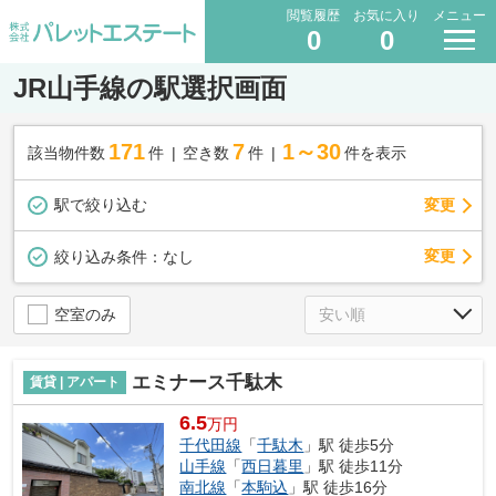
閲覧履歴
お気に入り
メニュー
0
0
JR山手線の駅選択画面
171
7
1～30
該当物件数
件
空き数
件
件を表示
駅で絞り込む
変更
変更
絞り込み条件：
なし
空室のみ
エミナース千駄木
賃貸 | アパート
6.5
万円
千代田線
「
千駄木
」駅 徒歩5分
山手線
「
西日暮里
」駅 徒歩11分
南北線
「
本駒込
」駅 徒歩16分