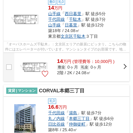
敷0
礼0
14
万円
山手線
「
西日暮里
」駅 徒歩5分
千代田線
「
千駄木
」駅 徒歩7分
山手線
「
日暮里
」駅 徒歩12分
築18年 / 24.08㎡
東京都
文京区
千駄木
３丁目
「オーパスホームズ千駄木」：文京区エリアの新居にピッタリ。こちらの物
件にはエレベーターが付いています。マンションタイプのお部屋です。地上
12階建てのマンションは、弊社イチオ...
14
万
円
(管理費等：10,000円 )
0ヶ月
0ヶ月
敷金
礼金
2階 / 2K / 24.08㎡
CORVAL本郷三丁目
賃貸 | マンション
礼0
16.6
万円
千代田線
「
湯島
」駅 徒歩7分
丸ノ内線
「
本郷三丁目
」駅 徒歩6分
日比谷線
「
仲御徒町
」駅 徒歩12分
築8年 / 25.40㎡