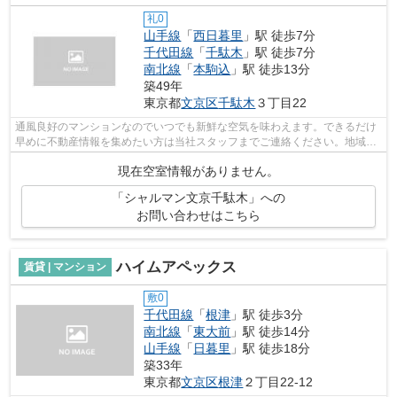
礼0
山手線
「
西日暮里
」駅 徒歩7分
千代田線
「
千駄木
」駅 徒歩7分
南北線
「
本駒込
」駅 徒歩13分
築49年
東京都
文京区
千駄木
３丁目22
通風良好のマンションなのでいつでも新鮮な空気を味わえます。できるだけ
早めに不動産情報を集めたい方は当社スタッフまでご連絡ください。地域の
不動産情報をいち早くお届けします。
現在空室情報がありません。
「シャルマン文京千駄木」への
お問い合わせはこちら
ハイムアペックス
賃貸 | マンション
敷0
千代田線
「
根津
」駅 徒歩3分
南北線
「
東大前
」駅 徒歩14分
山手線
「
日暮里
」駅 徒歩18分
築33年
東京都
文京区
根津
２丁目22-12