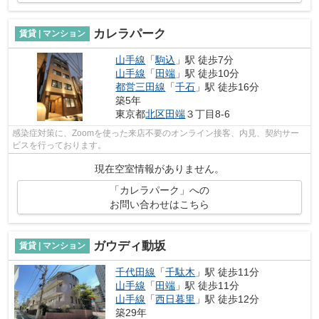
カレラパーク
賃貸 | マンション
山手線
「
駒込
」駅 徒歩7分
山手線
「
田端
」駅 徒歩10分
都営三田線
「
千石
」駅 徒歩16分
築5年
東京都
北区
田端
３丁目8-6
感染症対策に、Zoomを使った来店不要のオンライン接客、内見、契約サー
ビスを行っております。
現在空室情報がありません。
「カレラパーク」への
お問い合わせはこちら
ガウディ動坂
賃貸 | マンション
千代田線
「
千駄木
」駅 徒歩11分
山手線
「
田端
」駅 徒歩11分
山手線
「
西日暮里
」駅 徒歩12分
築29年