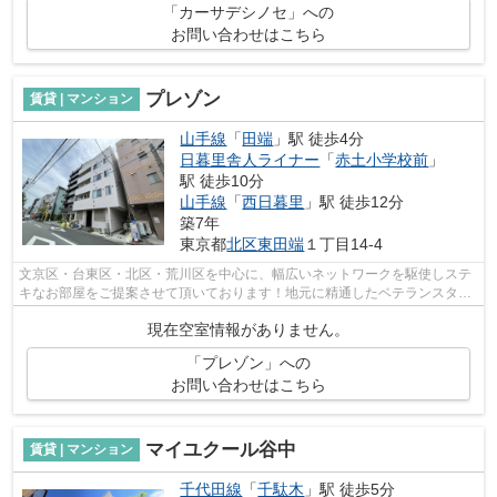
「カーサデシノセ」への
お問い合わせはこちら
プレゾン
賃貸 | マンション
山手線
「
田端
」駅 徒歩4分
日暮里舎人ライナー
「
赤土小学校前
」
駅 徒歩10分
山手線
「
西日暮里
」駅 徒歩12分
築7年
東京都
北区
東田端
１丁目14-4
文京区・台東区・北区・荒川区を中心に、幅広いネットワークを駆使しステ
キなお部屋をご提案させて頂いております！地元に精通したベテランスタッ
フがお部屋探しのサポートをさせて頂...
現在空室情報がありません。
「プレゾン」への
お問い合わせはこちら
マイユクール谷中
賃貸 | マンション
千代田線
「
千駄木
」駅 徒歩5分