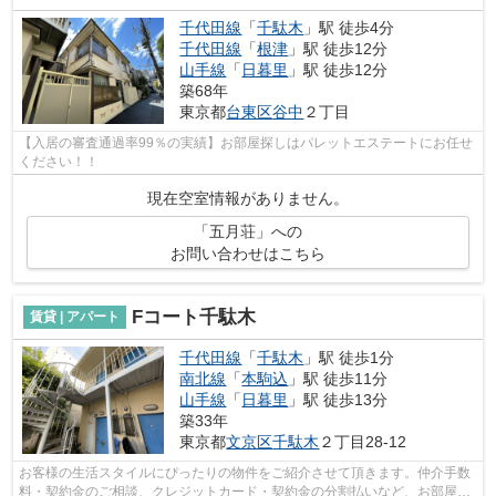
千代田線
「
千駄木
」駅 徒歩4分
千代田線
「
根津
」駅 徒歩12分
山手線
「
日暮里
」駅 徒歩12分
築68年
東京都
台東区
谷中
２丁目
【入居の審査通過率99％の実績】お部屋探しはパレットエステートにお任せ
ください！！
現在空室情報がありません。
「五月荘」への
お問い合わせはこちら
Fコート千駄木
賃貸 | アパート
千代田線
「
千駄木
」駅 徒歩1分
南北線
「
本駒込
」駅 徒歩11分
山手線
「
日暮里
」駅 徒歩13分
築33年
東京都
文京区
千駄木
２丁目28-12
お客様の生活スタイルにぴったりの物件をご紹介させて頂きます。仲介手数
料・契約金のご相談、クレジットカード・契約金の分割払いなど、お部屋探