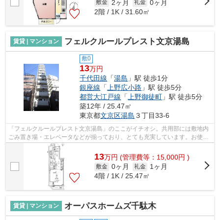
2ヶ月
0ヶ月
敷金
礼金
2階 / 1K / 31.60㎡
フェルクルールプレスト文京湯島
賃貸 | マンション
敷0
13
万円
千代田線
「
湯島
」駅 徒歩1分
銀座線
「
上野広小路
」駅 徒歩5分
都営大江戸線
「
上野御徒町
」駅 徒歩5分
築12年 / 25.47㎡
東京都
文京区
湯島
３丁目33-6
「フェルクルールプレスト文京湯島」のここがイチオシ。共用部には敷地内
ごみ置き場・エレベータなどが揃っており、とても充実しています。お使い
いただける駅は2駅あり、行き先に応じ...
13
万
円
(管理費等：15,000円 )
0ヶ月
1ヶ月
敷金
礼金
4階 / 1K / 25.47㎡
オーパスホームズ千駄木
賃貸 | マンション