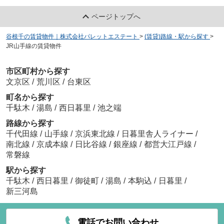
ページトップへ
谷根千の賃貸物件｜株式会社パレットエステート
>
(賃貸)路線・駅から探す
>
JR山手線の賃貸物件
市区町村から探す
文京区
/
荒川区
/
台東区
町名から探す
千駄木
/
湯島
/
西日暮里
/
池之端
路線から探す
千代田線
/
山手線
/
京浜東北線
/
日暮里舎人ライナー
/
南北線
/
京成本線
/
日比谷線
/
銀座線
/
都営大江戸線
/
常磐線
駅から探す
千駄木
/
西日暮里
/
御徒町
/
湯島
/
本駒込
/
日暮里
/
新三河島
電話でお問い合わせ