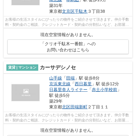
築31年
東京都
文京区
千駄木
３丁目38
お客様の生活スタイルにぴったりの物件をご紹介させて頂きます。仲介手数
料・契約金のご相談、クレジットカード・契約金の分割払いなど、お部屋探
しのことならどんなことでも、まずは...
現在空室情報がありません。
「クリオ千駄木一番館」への
お問い合わせはこちら
カーサデシノセ
賃貸 | マンション
山手線
「
田端
」駅 徒歩8分
京浜東北線
「
西日暮里
」駅 徒歩12分
日暮里舎人ライナー
「
赤土小学校前
」
駅 徒歩5分
築29年
東京都
北区
田端新町
２丁目１１
お客様の生活スタイルにぴったりの物件をご紹介させて頂きます。仲介手数
料・契約金のご相談、クレジットカード・契約金の分割払いなど、お部屋探
しのことならどんなことでも、まずは...
現在空室情報がありません。