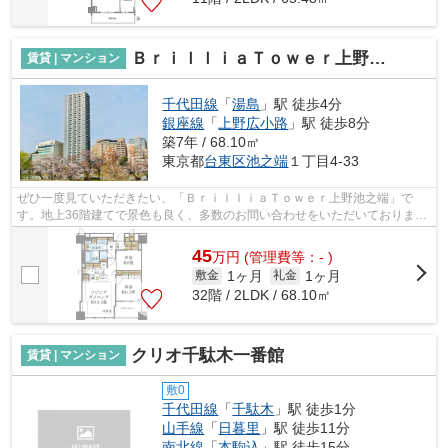
ＢｒｉｌｌｉａＴｏｗｅｒ上野池之端
賃貸 | マンション
千代田線
「
湯島
」駅 徒歩4分
銀座線
「
上野広小路
」駅 徒歩8分
築7年 / 68.10㎡
東京都
台東区
池之端
１丁目4-33
ぜひ一度見ていただきたい、「ＢｒｉｌｌｉａＴｏｗｅｒ上野池之端」で
す。地上36階建てで景色も良く、多数のお問い合わせをいただいておりま
す。設備や外観が充実しているマンション...
45
万
円
(管理費等：- )
1ヶ月
1ヶ月
敷金
礼金
32階 / 2LDK / 68.10㎡
クリオ千駄木一番館
賃貸 | マンション
敷0
千代田線
「
千駄木
」駅 徒歩1分
山手線
「
日暮里
」駅 徒歩11分
南北線
「
本駒込
」駅 徒歩15分