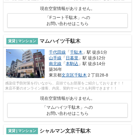
しのことならどんなことでも、まずは...
現在空室情報がありません。
「Fコート千駄木」への
お問い合わせはこちら
マムハイツ千駄木
賃貸 | マンション
千代田線
「
千駄木
」駅 徒歩1分
山手線
「
日暮里
」駅 徒歩12分
南北線
「
本駒込
」駅 徒歩14分
築36年
東京都
文京区
千駄木
２丁目28-8
感染症予防対策を行いながら、店頭でもお部屋をご紹介しております！！
来店不要のオンライン接客、内見、契約サービスも利用できます！！
現在空室情報がありません。
「マムハイツ千駄木」への
お問い合わせはこちら
シャルマン文京千駄木
賃貸 | マンション