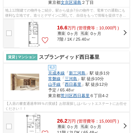
東京都
文京区
湯島
２丁目
地上12階建ての物件をご紹介。駅から徒歩7分の物件で、電車での通勤にも
便利な立地です。造りとデザインに関して、自信をもって情報を提供できる
マンションです。こちらはエレベーター...
16.6
万
円
(管理費等：10,000円 )
0ヶ月
0ヶ月
敷金
礼金
7階 / 1K / 25.40㎡
スプランディッド西日暮里
賃貸 | マンション
礼0
京成本線
「
新三河島
」駅 徒歩1分
常磐線
「
三河島
」駅 徒歩10分
山手線
「
西日暮里
」駅 徒歩12分
予定 / 65.48㎡
東京都
荒川区
西日暮里
６丁目4-2
【入居の審査通過率99％の実績】お部屋探しはパレットエステートにお任せ
ください！！
26.2
万
円
(管理費等：15,000円 )
0ヶ月
0ヶ月
敷金
礼金
11階 / 2LDK / 65.48㎡