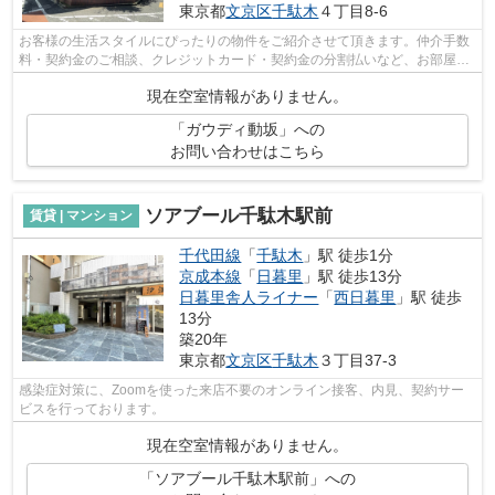
東京都
文京区
千駄木
４丁目8-6
お客様の生活スタイルにぴったりの物件をご紹介させて頂きます。仲介手数
料・契約金のご相談、クレジットカード・契約金の分割払いなど、お部屋探
しのことならどんなことでも、まずは...
現在空室情報がありません。
「ガウディ動坂」への
お問い合わせはこちら
ソアブール千駄木駅前
賃貸 | マンション
千代田線
「
千駄木
」駅 徒歩1分
京成本線
「
日暮里
」駅 徒歩13分
日暮里舎人ライナー
「
西日暮里
」駅 徒歩
13分
築20年
東京都
文京区
千駄木
３丁目37-3
感染症対策に、Zoomを使った来店不要のオンライン接客、内見、契約サー
ビスを行っております。
現在空室情報がありません。
「ソアブール千駄木駅前」への