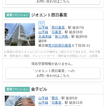
お問い合わせはこちら
ジオエント西日暮里
賃貸 | マンション
礼0
山手線
「
西日暮里
」駅 徒歩7分
山手線
「
日暮里
」駅 徒歩15分
京成本線
「
新三河島
」駅 徒歩5分
築5年
東京都
荒川区
西日暮里
６丁目26-11
お客様の生活スタイルにぴったりの物件をご紹介させて頂きます。仲介手数
料・契約金のご相談、クレジットカード・契約金の分割払いなど、お部屋探
しのことならどんなことでも、まずは...
現在空室情報がありません。
「ジオエント西日暮里」への
お問い合わせはこちら
金子ビル
賃貸 | マンション
山手線
「
鶯谷
」駅 徒歩5分
山手線
「
日暮里
」駅 徒歩11分