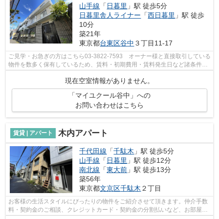
山手線
「
日暮里
」駅 徒歩5分
日暮里舎人ライナー
「
西日暮里
」駅 徒歩
10分
築21年
東京都
台東区
谷中
３丁目11-17
ご見学・お急ぎの方はこちら03-3822-7593 オーナー様と直接取引している
物件を数多く保有しているため、賃料・初期費用・賃料発生日など諸条件を
何でもご相談くださいませ！！
現在空室情報がありません。
「マイユクール谷中」への
お問い合わせはこちら
木内アパート
賃貸 | アパート
千代田線
「
千駄木
」駅 徒歩5分
山手線
「
日暮里
」駅 徒歩12分
南北線
「
東大前
」駅 徒歩13分
築56年
東京都
文京区
千駄木
２丁目
お客様の生活スタイルにぴったりの物件をご紹介させて頂きます。仲介手数
料・契約金のご相談、クレジットカード・契約金の分割払いなど、お部屋探
しのことならどんなことでも、まずは...