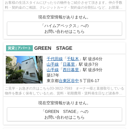
お客様の生活スタイルにぴったりの物件をご紹介させて頂きます。仲介手数
料・契約金のご相談、クレジットカード・契約金の分割払いなど、お部屋探
しのことならどんなことでも、まずは...
現在空室情報がありません。
「ハイムアペックス」への
お問い合わせはこちら
GREEN STAGE
賃貸 | アパート
千代田線
「
千駄木
」駅 徒歩6分
山手線
「
日暮里
」駅 徒歩7分
山手線
「
西日暮里
」駅 徒歩9分
築17年
東京都
台東区
谷中
５丁目6-17
ご見学・お急ぎの方はこちら03-3822-7593 オーナー様と直接取引している
物件を数多く保有しているため、賃料・初期費用・賃料発生日など諸条件を
何でもご相談くださいませ！！
現在空室情報がありません。
「GREEN STAGE」への
お問い合わせはこちら