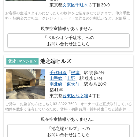
東京都
文京区
千駄木
３丁目39-9
お客様の生活スタイルにぴったりの物件をご紹介させて頂きます。仲介手数
料・契約金のご相談、クレジットカード・契約金の分割払いなど、お部屋探
しのことならどんなことでも、まずは...
現在空室情報がありません。
「ベルシオン千駄木」への
お問い合わせはこちら
池之端ヒルズ
賃貸 | マンション
千代田線
「
根津
」駅 徒歩7分
山手線
「
上野
」駅 徒歩17分
南北線
「
東大前
」駅 徒歩20分
築41年
東京都
台東区
池之端
４丁目
ご見学・お急ぎの方はこちら03-3822-7593 オーナー様と直接取引している
物件を数多く保有しているため、賃料・初期費用・賃料発生日など諸条件を
何でもご相談くださいませ！！
現在空室情報がありません。
「池之端ヒルズ」への
お問い合わせはこちら