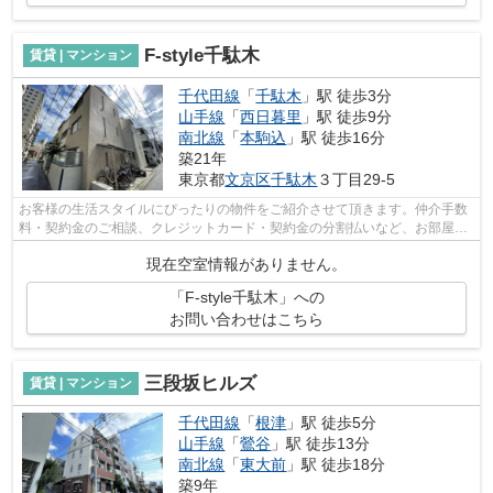
F-style千駄木
賃貸 | マンション
千代田線
「
千駄木
」駅 徒歩3分
山手線
「
西日暮里
」駅 徒歩9分
南北線
「
本駒込
」駅 徒歩16分
築21年
東京都
文京区
千駄木
３丁目29-5
お客様の生活スタイルにぴったりの物件をご紹介させて頂きます。仲介手数
料・契約金のご相談、クレジットカード・契約金の分割払いなど、お部屋探
しのことならどんなことでも、まずは...
現在空室情報がありません。
「F-style千駄木」への
お問い合わせはこちら
三段坂ヒルズ
賃貸 | マンション
千代田線
「
根津
」駅 徒歩5分
山手線
「
鶯谷
」駅 徒歩13分
南北線
「
東大前
」駅 徒歩18分
築9年