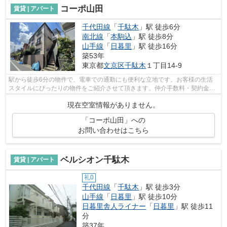
コーポ山田
賃貸 | アパート
千代田線
「
千駄木
」駅 徒歩6分
南北線
「
本駒込
」駅 徒歩8分
山手線
「
日暮里
」駅 徒歩16分
築53年
東京都
文京区
千駄木
１丁目14-9
駅から徒歩6分の物件で、電車での通勤にも便利な立地です。お客様の生活
スタイルにぴったりの物件をご紹介させて頂きます。仲介手数料・契約金の
ご相談、クレジットカード・契約金の分...
現在空室情報がありません。
「コーポ山田」への
お問い合わせはこちら
ベルシオン千駄木
賃貸 | アパート
礼0
千代田線
「
千駄木
」駅 徒歩3分
山手線
「
日暮里
」駅 徒歩10分
日暮里舎人ライナー
「
日暮里
」駅 徒歩11
分
築37年