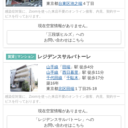
東京都
台東区
池之端
４丁目
感染症対策に、Zoomを使った来店不要のオンライン接客、内見、契約サー
ビスを行っております。
現在空室情報がありません。
「三段坂ヒルズ」への
お問い合わせはこちら
レジデンスサルバトーレ
賃貸 | マンション
山手線
「
田端
」駅 徒歩4分
山手線
「
西日暮里
」駅 徒歩11分
千代田線
「
千駄木
」駅 徒歩17分
築16年
東京都
北区
田端
１丁目25-18
感染症対策に、Zoomを使った来店不要のオンライン接客、内見、契約サー
ビスを行っております。
現在空室情報がありません。
「レジデンスサルバトーレ」への
お問い合わせはこちら