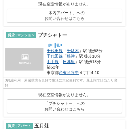
現在空室情報がありません。
「木内アパート」への
お問い合わせはこちら
プチシャトー
賃貸 | マンション
敷0
礼0
千代田線
「
千駄木
」駅 徒歩8分
千代田線
「
根津
」駅 徒歩10分
山手線
「
日暮里
」駅 徒歩13分
築52年
東京都
台東区
谷中
４丁目4-10
3路線利用 周辺環境も良好で生活に大変便利です。最上階で陽当たり良
好！
現在空室情報がありません。
「プチシャトー」への
お問い合わせはこちら
五月荘
賃貸 | アパート