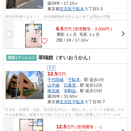
築39年 / 17.10㎡
東京都
文京区
千駄木
３丁目5-3
室内見学承ります！！ 当社掲載物件以外もまとめてお問合せ可能
6.5
万
円
(管理費等：3,000円 )
1ヶ月
1ヶ月
敷金
礼金
2階 / 1R / 17.10㎡
翠鴎館（すいおうかん）
賃貸 | マンション
礼0
12.5
万円
千代田線
「
千駄木
」駅 徒歩1分
山手線
「
日暮里
」駅 徒歩12分
南北線
「
本駒込
」駅 徒歩13分
築26年 / 31.60㎡
東京都
文京区
千駄木
３丁目35-7
文京区・台東区・北区・荒川区を中心に、幅広いネットワークを駆使しステ
キなお部屋をご提案させて頂いております！地元に精通したベテランスタッ
フがお部屋探しのサポートをさせて頂...
12.5
万
円
(管理費等：- )