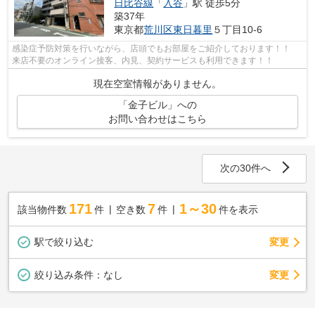
日比谷線
「
入谷
」駅 徒歩5分
築37年
東京都
荒川区
東日暮里
５丁目10-6
感染症予防対策を行いながら、店頭でもお部屋をご紹介しております！！
来店不要のオンライン接客、内見、契約サービスも利用できます！！
現在空室情報がありません。
「金子ビル」への
お問い合わせはこちら
次の30件へ
171
7
1～30
該当物件数
件
空き数
件
件を表示
駅で絞り込む
変更
変更
絞り込み条件：
なし