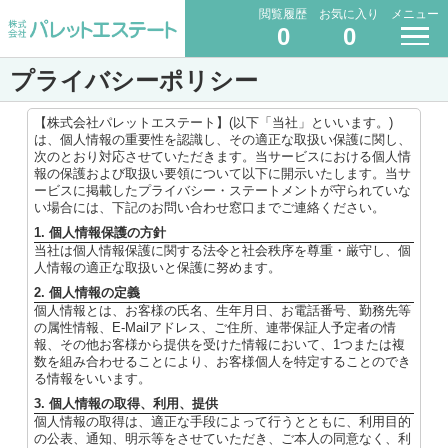
閲覧履歴
お気に入り
メニュー
0
0
プライバシーポリシー
【株式会社パレットエステート】(以下「当社」といいます。)
は、個人情報の重要性を認識し、その適正な取扱い保護に関し、
次のとおり対応させていただきます。当サービスにおける個人情
報の保護および取扱い要領について以下に開示いたします。当サ
ービスに掲載したプライバシー・ステートメントが守られていな
い場合には、下記のお問い合わせ窓口までご連絡ください。
1. 個人情報保護の方針
当社は個人情報保護に関する法令と社会秩序を尊重・厳守し、個
人情報の適正な取扱いと保護に努めます。
2. 個人情報の定義
個人情報とは、お客様の氏名、生年月日、お電話番号、勤務先等
の属性情報、E-Mailアドレス、ご住所、連帯保証人予定者の情
報、その他お客様から提供を受けた情報において、1つまたは複
数を組み合わせることにより、お客様個人を特定することのでき
る情報をいいます。
3. 個人情報の取得、利用、提供
個人情報の取得は、適正な手段によって行うとともに、利用目的
の公表、通知、明示等をさせていただき、ご本人の同意なく、利