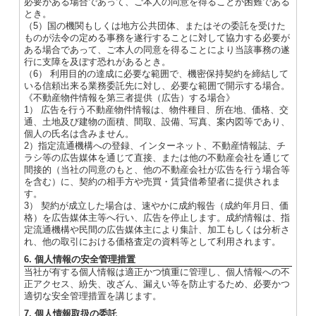
必要がある場合であって、ご本人の同意を得ることが困難である
とき。
（5）国の機関もしくは地方公共団体、またはその委託を受けた
ものが法令の定める事務を遂行することに対して協力する必要が
ある場合であって、ご本人の同意を得ることにより当該事務の遂
行に支障を及ぼす恐れがあるとき。
（6） 利用目的の達成に必要な範囲で、機密保持契約を締結して
いる信頼出来る業務委託先に対し、必要な範囲で開示する場合。
《不動産物件情報を第三者提供（広告）する場合》
1） 広告を行う不動産物件情報は、物件種目、所在地、価格、交
通、土地及び建物の面積、間取、設備、写真、案内図等であり、
個人の氏名は含みません。
2）指定流通機構への登録、インターネット、不動産情報誌、チ
ラシ等の広告媒体を通じて直接、または他の不動産会社を通じて
間接的（当社の同意のもと、他の不動産会社が広告を行う場合等
を含む）に、契約の相手方や売買・賃貸借希望者に提供されま
す。
3） 契約が成立した場合は、速やかに成約報告（成約年月日、価
格）を広告媒体主等へ行い、広告を停止します。成約情報は、指
定流通機構や民間の広告媒体主により集計、加工もしくは分析さ
れ、他の取引における価格査定の資料等として利用されます。
6. 個人情報の安全管理措置
当社が有する個人情報は適正かつ慎重に管理し、個人情報への不
正アクセス、紛失、改ざん、漏えい等を防止するため、必要かつ
適切な安全管理措置を講じます。
7. 個人情報取扱の委託