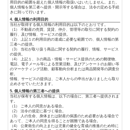
用目的の範囲を超えた個人情報の取扱いはいたしません。また、
個人情報を第三者へ提供・開示等する場合は、法令の定める手続
きに則って行います。
4. 個人情報の利用目的
当社が取得する個人情報の利用目的は以下のとおりです。
（1） 不動産の売買、賃貸、仲介、管理等の取引に関する契約の
履行、及び情報、サービスの提供。
（2） 上記１の利用目的の達成に必要な範囲での、個人情報の第
三者への提供。
（3） 当社が取り扱う商品に関する契約の履行、情報、サービス
の提供。
（4） 上記１、３の商品・情報・サービス提供のための郵便物、
電話、電子メール等による営業活動、及びアンケートのお願い等
のマーケティング活動、顧客動向分析または商品開発等の調査分
析。
情報、サービスの提供は、ご本人からの申出がありましたら取り
止めさせていただきます。
5. 個人情報の第三者への提供
当社が保有する個人情報は、以下の場合に、第三者へ提供されま
す。
（1） ご本人の同意がある場合。
（2） 法令の規定に基づく場合。
（3） 人の生命、身体または財産の保護のため必要がある場合で
あって、ご本人の同意を得ることが困難である場合。
（4） 公衆衛生の向上または児童の健全な育成の推進のため特に