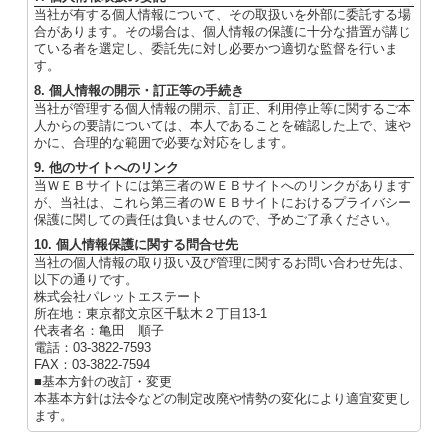
当社が有する個人情報について、その取扱いを外部に委託する場
合があります。その場合は、個人情報の保護に十分な措置が講じ
ている者を選定し、委託先に対し必要かつ適切な監督を行いま
す。
8. 個人情報の開示・訂正等の手続き
当社が管理する個人情報の開示、訂正、利用停止等に関するご本
人からの要請については、本人であることを確認した上で、速や
かに、合理的な範囲で必要な対応をします。
9. 他のサイトへのリンク
当ＷＥＢサイトには第三者のＷＥＢサイトへのリンクがあります
が、当社は、これら第三者のＷＥＢサイトにおけるプライバシー
保護に関しての責任は負いませんので、予めご了承ください。
10. 個人情報保護に関する問合せ先
当社の個人情報の取り扱い及び管理に関するお問い合わせ先は、
以下の通りです。
株式会社パレットエステート
所在地：東京都文京区千駄木２丁目13-1
代表者名：亀田 順子
電話：03-3822-7593
FAX：03-3822-7594
■基本方針の改訂・変更
本基本方針は法令などの制定改廃や情勢の変化により適宜変更し
ます。