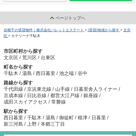
ページトップへ
谷根千の賃貸物件｜株式会社パレットエステート
>
(賃貸)地域から探す
>
文京
区
>
カテリーナ千駄木
市区町村から探す
文京区
/
荒川区
/
台東区
町名から探す
千駄木
/
湯島
/
西日暮里
/
池之端
/
谷中
路線から探す
千代田線
/
京浜東北線
/
山手線
/
日暮里舎人ライナー
/
京成本線
/
日比谷線
/
都営大江戸線
/
銀座線
/
成田スカイアクセス
/
常磐線
駅から探す
西日暮里
/
千駄木
/
湯島
/
御徒町
/
根津
/
日暮里
/
新三河島
/
上野
/
本郷三丁目