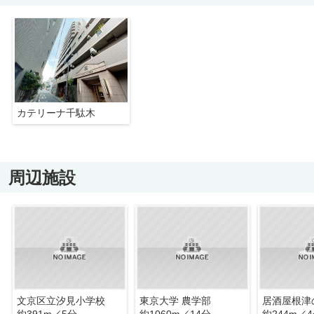
カテリーナ千駄木
周辺施設
文京区立汐見小学校
東京大学 農学部
居酒屋根津
約391m／5分
約1060m／14分
約244m／