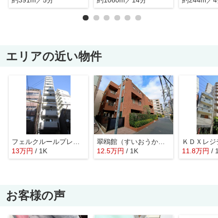
エリアの近い物件
フェルクルールプレスト文京湯島
翠鴎館（すいおうかん）
13
万
円
/ 1K
12.5
万
円
/ 1K
11.8
万
円
/ 
お客様の声