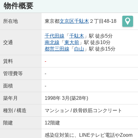
物件概要
所在地
東京都
文京区
千駄木
２丁目48-18
千代田線
「
千駄木
」駅 徒歩5分
交通
南北線
「
東大前
」駅 徒歩10分
都営三田線
「
白山
」駅 徒歩15分
賃料
-
管理費等
-
面積
-
築年月
1998年 3月(築28年)
種別 / 構造
マンション / 鉄骨鉄筋コンクリート
階建
12階建
感染症対策に、LINEテレビ電話やZoom