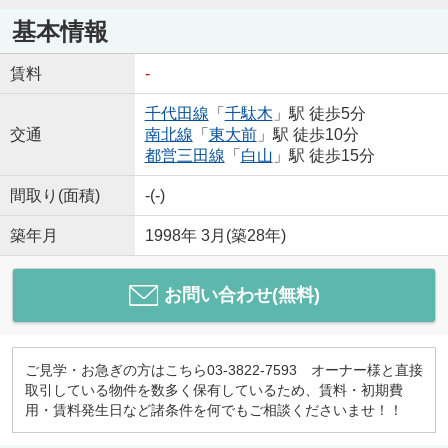
基本情報
賃料
-
千代田線
「
千駄木
」駅 徒歩5分
交通
南北線
「
東大前
」駅 徒歩10分
都営三田線
「
白山
」駅 徒歩15分
間取り(面積)
-(-)
築年月
1998年 3月(築28年)
お問い合わせ(無料)
ご見学・お急ぎの方はこちら03-3822-7593 オーナー様と直接
取引している物件を数多く保有しているため、賃料・初期費
用・賃料発生日など諸条件を何でもご相談くださいませ！！