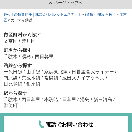
ページトップへ
谷根千の賃貸物件｜株式会社パレットエステート
>
(賃貸)地域から探す
>
文京
区
>
ガウディ動坂
市区町村から探す
文京区
/
荒川区
町名から探す
千駄木
/
湯島
/
西日暮里
路線から探す
千代田線
/
山手線
/
京浜東北線
/
日暮里舎人ライナー
/
南北線
/
京成本線
/
常磐線
/
成田スカイアクセス
/
日比谷線
/
銀座線
駅から探す
千駄木
/
西日暮里
/
本駒込
/
日暮里
/
湯島
/
新三河島
/
御徒町
電話でお問い合わせ