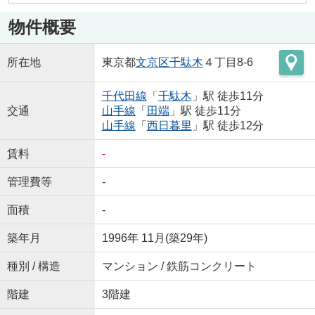
物件概要
所在地
東京都
文京区
千駄木
４丁目8-6
千代田線
「
千駄木
」駅 徒歩11分
交通
山手線
「
田端
」駅 徒歩11分
山手線
「
西日暮里
」駅 徒歩12分
賃料
-
管理費等
-
面積
-
築年月
1996年 11月(築29年)
種別 / 構造
マンション / 鉄筋コンクリート
階建
3階建