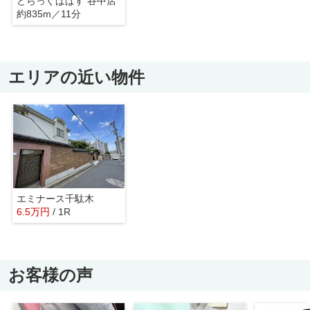
どらっぐぱぱす 谷中店
約835m／11分
エリアの近い物件
エミナース千駄木
6.5
万
円
/ 1R
お客様の声