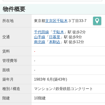
物件概要
所在地
東京都
文京区
千駄木
３丁目33-7
千代田線
「
千駄木
」駅 徒歩2分
交通
山手線
「
日暮里
」駅 徒歩9分
南北線
「
本駒込
」駅 徒歩12分
賃料
-
管理費等
-
面積
-
築年月
1983年 6月(築43年)
種別 / 構造
マンション / 鉄骨鉄筋コンクリート
階建
10階建