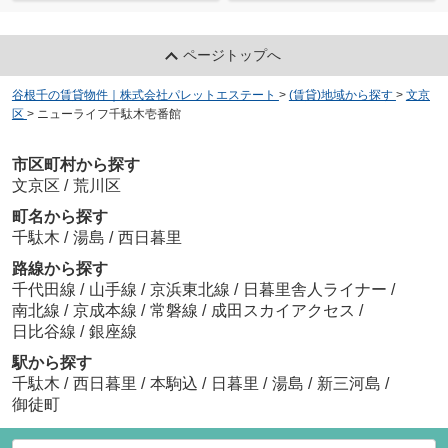
ページトップへ
谷根千の賃貸物件｜株式会社パレットエステート
>
(賃貸)地域から探す
>
文京
区
>
ニューライフ千駄木壱番館
市区町村から探す
文京区
/
荒川区
町名から探す
千駄木
/
湯島
/
西日暮里
路線から探す
千代田線
/
山手線
/
京浜東北線
/
日暮里舎人ライナー
/
南北線
/
京成本線
/
常磐線
/
成田スカイアクセス
/
日比谷線
/
銀座線
駅から探す
千駄木
/
西日暮里
/
本駒込
/
日暮里
/
湯島
/
新三河島
/
御徒町