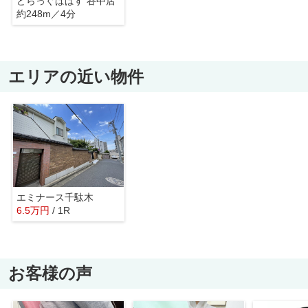
どらっぐぱぱす 谷中店
約248m／4分
エリアの近い物件
エミナース千駄木
6.5
万
円
/ 1R
お客様の声