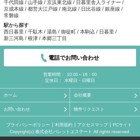
千代田線
/
山手線
/
京浜東北線
/
日暮里舎人ライナー
/
京成本線
/
都営大江戸線
/
南北線
/
日比谷線
/
銀座線
/
常磐線
駅から探す
西日暮里
/
千駄木
/
湯島
/
御徒町
/
本駒込
/
日暮里
/
新三河島
/
根津
/
本郷三丁目
電話でお問い合わせ
営業時間：
10:00～18：00
定休日：
水曜日・日曜日
ホーム
会社概要
お問い合わせ
物件リクエスト
プライバシーポリシー
利用規約
アクセスマップ
PCサイト
Copyright(c) 株式会社パレットエステート All rights reserved.