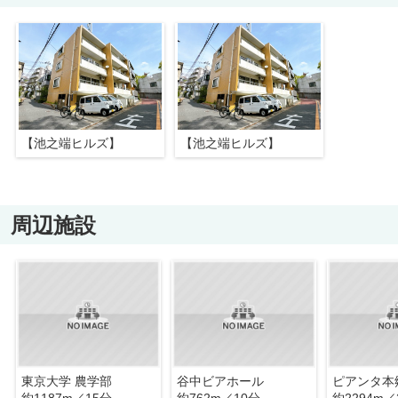
【池之端ヒルズ】
【池之端ヒルズ】
周辺施設
東京大学 農学部
谷中ビアホール
ピアンタ本
約1187m／15分
約762m／10分
約2294m／