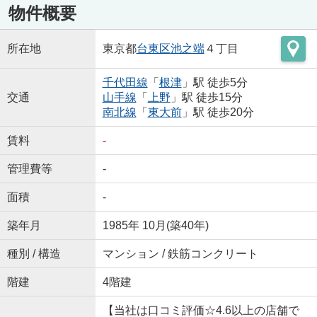
物件概要
所在地
東京都
台東区
池之端
４丁目
千代田線
「
根津
」駅 徒歩5分
交通
山手線
「
上野
」駅 徒歩15分
南北線
「
東大前
」駅 徒歩20分
賃料
-
管理費等
-
面積
-
築年月
1985年 10月(築40年)
種別 / 構造
マンション / 鉄筋コンクリート
階建
4階建
【当社は口コミ評価☆4.6以上の店舗で