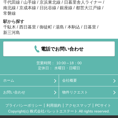
千代田線
/
山手線
/
京浜東北線
/
日暮里舎人ライナー
/
南北線
/
京成本線
/
日比谷線
/
銀座線
/
都営大江戸線
/
常磐線
駅から探す
千駄木
/
西日暮里
/
御徒町
/
湯島
/
本駒込
/
日暮里
/
新三河島
電話でお問い合わせ
営業時間：
10:00～18：00
定休日：
水曜日・日曜日
ホーム
会社概要
お問い合わせ
物件リクエスト
プライバシーポリシー
利用規約
アクセスマップ
PCサイト
Copyright(c) 株式会社パレットエステート All rights reserved.