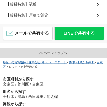
【賃貸特集】駅近
【賃貸特集】戸建て賃貸
メールで共有する
LINEで共有する
ページトップへ
谷根千の賃貸物件｜株式会社パレットエステート
>
(賃貸)地域から探す
>
台東
区
>
レジディア上野池之端
市区町村から探す
文京区
/
荒川区
/
台東区
町名から探す
千駄木
/
湯島
/
西日暮里
/
池之端
路線から探す