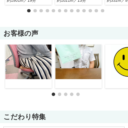
約1501m／19分
約1021m／13分
約332m／
お客様の声
こだわり特集