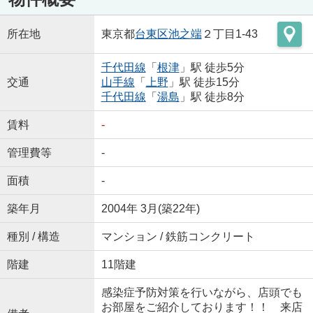
所在地
東京都
台東区
池之端
２丁目1-43
千代田線
「
根津
」駅 徒歩5分
交通
山手線
「
上野
」駅 徒歩15分
千代田線
「
湯島
」駅 徒歩8分
賃料
-
管理費等
-
面積
-
築年月
2004年 3月(築22年)
種別 / 構造
マンション / 鉄筋コンクリート
階建
11階建
感染症予防対策を行いながら、店頭でも
お部屋をご紹介しております！！ 来店