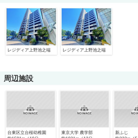
レジディア上野池之端
レジディア上野池之端
周辺施設
台東区立台桜幼稚園
東京大学 農学部
新ふじ