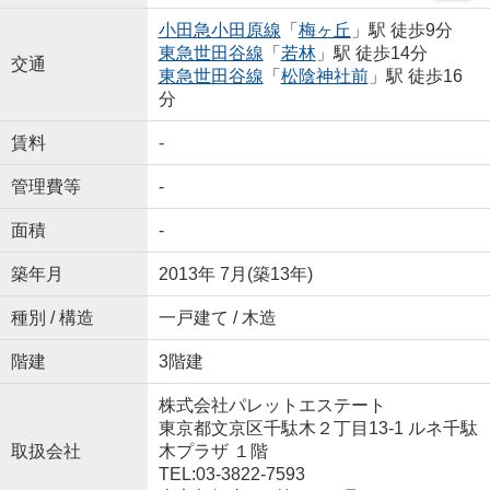
小田急小田原線
「
梅ヶ丘
」駅 徒歩9分
東急世田谷線
「
若林
」駅 徒歩14分
交通
東急世田谷線
「
松陰神社前
」駅 徒歩16
分
賃料
-
管理費等
-
面積
-
築年月
2013年 7月(築13年)
種別 / 構造
一戸建て / 木造
階建
3階建
株式会社パレットエステート
東京都文京区千駄木２丁目13-1 ルネ千駄
取扱会社
木プラザ １階
TEL:03-3822-7593