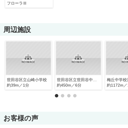
フローラⅢ
周辺施設
世田谷区立山崎小学校
世田谷区立世田谷中学校
梅丘中学校
約39m／1分
約450m／6分
約1172m／
お客様の声