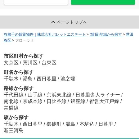
ページトップへ
谷根千の賃貸物件｜株式会社パレットエステート
>
(賃貸)地域から探す
>
世田
谷区
>
フローラⅢ
市区町村から探す
文京区
/
荒川区
/
台東区
町名から探す
千駄木
/
湯島
/
西日暮里
/
池之端
路線から探す
千代田線
/
山手線
/
京浜東北線
/
日暮里舎人ライナー
/
南北線
/
京成本線
/
日比谷線
/
銀座線
/
都営大江戸線
/
常磐線
駅から探す
千駄木
/
西日暮里
/
御徒町
/
湯島
/
本駒込
/
日暮里
/
新三河島