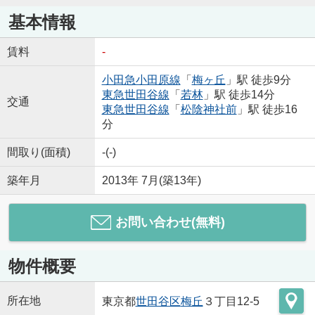
基本情報
賃料
-
小田急小田原線
「
梅ヶ丘
」駅 徒歩9分
東急世田谷線
「
若林
」駅 徒歩14分
交通
東急世田谷線
「
松陰神社前
」駅 徒歩16
分
間取り(面積)
-(-)
築年月
2013年 7月(築13年)
お問い合わせ(無料)
物件概要
所在地
東京都
世田谷区
梅丘
３丁目12-5