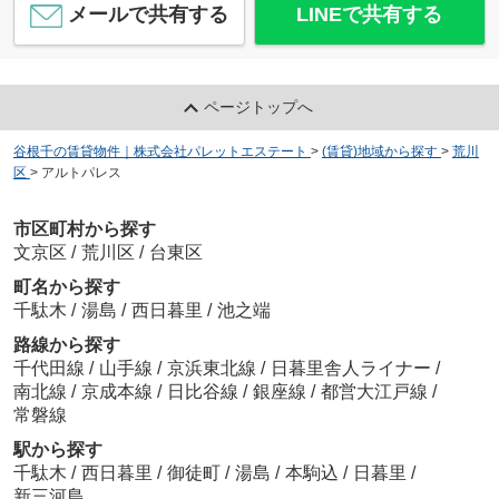
メールで共有する
LINEで共有する
ページトップへ
谷根千の賃貸物件｜株式会社パレットエステート
>
(賃貸)地域から探す
>
荒川
区
>
アルトパレス
市区町村から探す
文京区
/
荒川区
/
台東区
町名から探す
千駄木
/
湯島
/
西日暮里
/
池之端
路線から探す
千代田線
/
山手線
/
京浜東北線
/
日暮里舎人ライナー
/
南北線
/
京成本線
/
日比谷線
/
銀座線
/
都営大江戸線
/
常磐線
駅から探す
千駄木
/
西日暮里
/
御徒町
/
湯島
/
本駒込
/
日暮里
/
新三河島