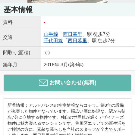
基本情報
賃料
-
山手線
「
西日暮里
」駅 徒歩7分
交通
千代田線
「
西日暮里
」駅 徒歩7分
間取り(面積)
-(-)
築年月
2018年 3月(築8年)
お問い合わせ(無料)
新着情報：アルトパレスの空室情報ならコチラ。築8年の設備
が充実した物件となっています。幅広い層に好評な、駅から徒
歩7分に立地する物件です。独自の世界観が輝くデザイナーズ
物件は魅力溢れるマンションです。荒川区エリアでの新生活を
ご検討の方に、素敵な暮らしを当社のスタッフが全力でサポー