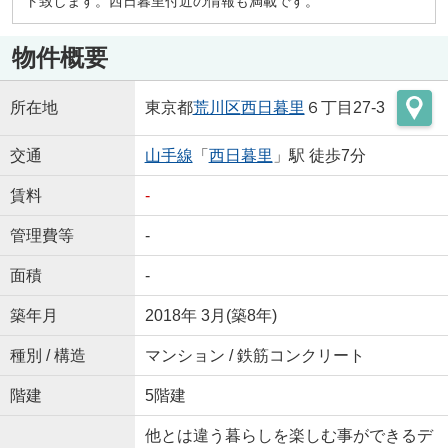
ト致します。西日暮里付近の情報も満載です。
物件概要
所在地
東京都
荒川区
西日暮里
６丁目27-3
交通
山手線
「
西日暮里
」駅 徒歩7分
賃料
-
管理費等
-
面積
-
築年月
2018年 3月(築8年)
種別 / 構造
マンション / 鉄筋コンクリート
階建
5階建
他とは違う暮らしを楽しむ事ができるデ