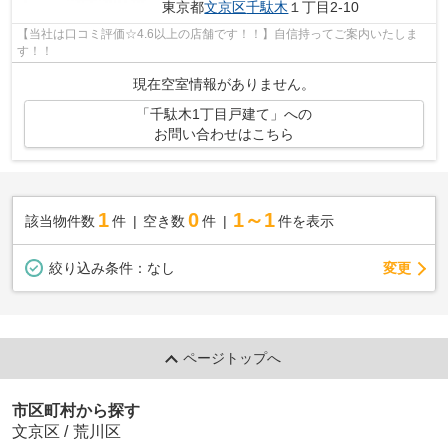
東京都
文京区
千駄木
１丁目2-10
【当社は口コミ評価☆4.6以上の店舗です！！】自信持ってご案内いたしま
す！！
現在空室情報がありません。
「千駄木1丁目戸建て」への
お問い合わせはこちら
1
0
1～1
該当物件数
件
空き数
件
件を表示
変更
絞り込み条件：
なし
ページトップへ
市区町村から探す
文京区
/
荒川区