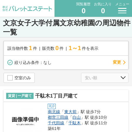
閲覧履歴
お気に入り
メニュー
0
0
文京女子大学付属文京幼稚園の周辺物件
一覧
1
0
1～1
該当物件数
件
販売数
件
件を表示
変更
絞り込み条件：
なし
空室のみ
千駄木1丁目戸建て
賃貸 | 一戸建て
礼0
南北線
「
東大前
」駅 徒歩7分
都営三田線
「
白山
」駅 徒歩10分
千代田線
「
千駄木
」駅 徒歩11分
築61年