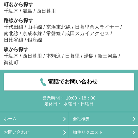
町名から探す
千駄木
/
湯島
/
西日暮里
路線から探す
千代田線
/
山手線
/
京浜東北線
/
日暮里舎人ライナー
/
南北線
/
京成本線
/
常磐線
/
成田スカイアクセス
/
日比谷線
/
銀座線
駅から探す
千駄木
/
西日暮里
/
本駒込
/
日暮里
/
湯島
/
新三河島
/
御徒町
電話でお問い合わせ
営業時間：
10:00～18：00
定休日：
水曜日・日曜日
ホーム
会社概要
お問い合わせ
物件リクエスト