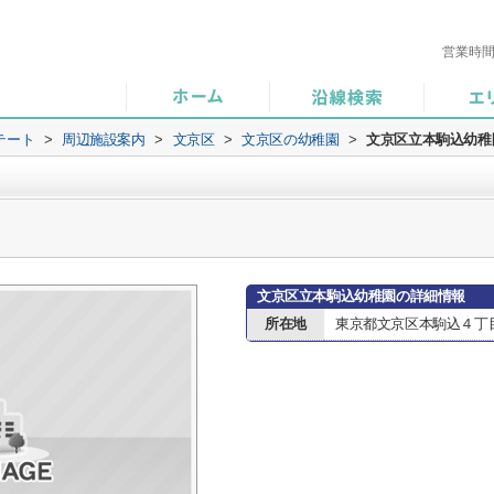
営業時
テート
>
周辺施設案内
>
文京区
>
文京区の幼稚園
>
文京区立本駒込幼稚
文京区立本駒込幼稚園の詳細情報
所在地
東京都文京区本駒込４丁目3