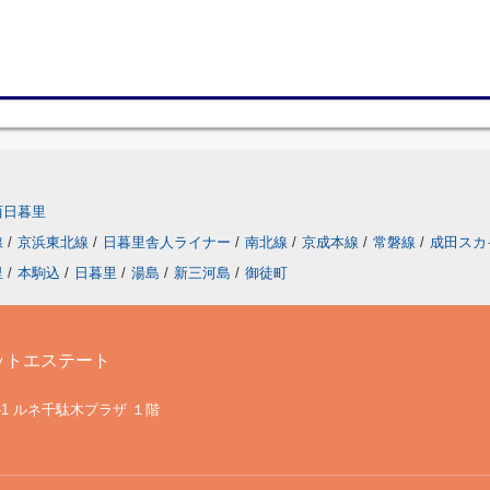
西日暮里
線
/
京浜東北線
/
日暮里舎人ライナー
/
南北線
/
京成本線
/
常磐線
/
成田スカ
里
/
本駒込
/
日暮里
/
湯島
/
新三河島
/
御徒町
ットエステート
-1 ルネ千駄木プラザ １階