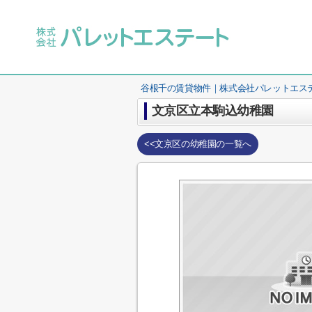
谷根千の賃貸物件｜株式会社パレットエス
文京区立本駒込幼稚園
<<文京区の幼稚園の一覧へ