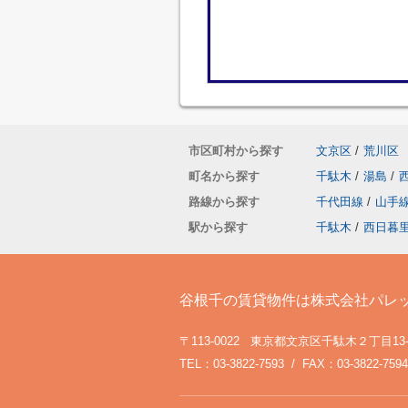
市区町村から探す
文京区
/
荒川区
町名から探す
千駄木
/
湯島
/
路線から探す
千代田線
/
山手
駅から探す
千駄木
/
西日暮
谷根千の賃貸物件は株式会社パレ
〒113-0022 東京都文京区千駄木２丁目13
TEL：03-3822-7593 / FAX：03-3822-7594