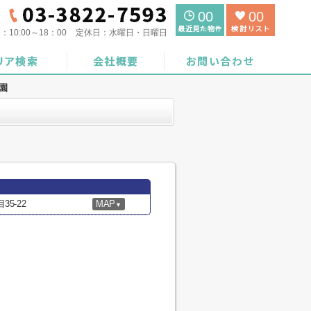
00
00
間：
10:00～18：00
定休日：
水曜日・日曜日
園
5-22
MAP
▼