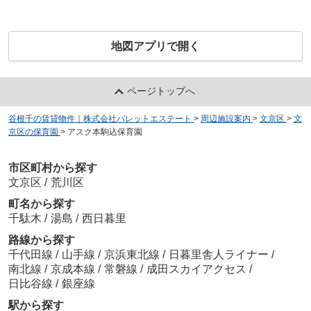
地図アプリで開く
ページトップへ
谷根千の賃貸物件｜株式会社パレットエステート
>
周辺施設案内
>
文京区
>
文
京区の保育園
>
アスク本駒込保育園
市区町村から探す
文京区
/
荒川区
町名から探す
千駄木
/
湯島
/
西日暮里
路線から探す
千代田線
/
山手線
/
京浜東北線
/
日暮里舎人ライナー
/
南北線
/
京成本線
/
常磐線
/
成田スカイアクセス
/
日比谷線
/
銀座線
駅から探す