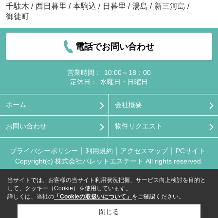
千駄木
/
西日暮里
/
本駒込
/
日暮里
/
湯島
/
新三河島
/
御徒町
電話でお問い合わせ
営業時間：
10:00～18：00
定休日：
水曜日・日曜日
ホーム
会社概要
お問い合わせ
物件リクエスト
プライバシーポリシー
利用規約
アクセスマップ
PCサイト
Copyright(c) 株式会社パレットエステート All rights reserved.
当サイトでは、お客様の当サイト利用状況把握、サービス向上検討を目的と
して、クッキー（Cookie）を使用しています。
詳しくは、当社の
「Cookieの取扱いについて」
をご確認ください。
閉じる