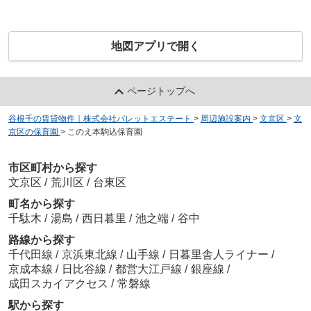
地図アプリで開く
ページトップへ
谷根千の賃貸物件｜株式会社パレットエステート
>
周辺施設案内
>
文京区
>
文
京区の保育園
>
このえ本駒込保育園
市区町村から探す
文京区
/
荒川区
/
台東区
町名から探す
千駄木
/
湯島
/
西日暮里
/
池之端
/
谷中
路線から探す
千代田線
/
京浜東北線
/
山手線
/
日暮里舎人ライナー
/
京成本線
/
日比谷線
/
都営大江戸線
/
銀座線
/
成田スカイアクセス
/
常磐線
駅から探す