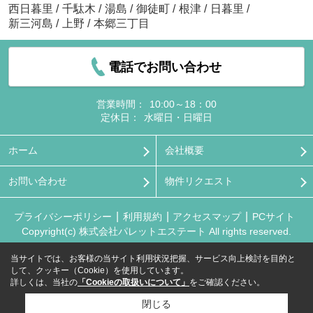
西日暮里
/
千駄木
/
湯島
/
御徒町
/
根津
/
日暮里
/
新三河島
/
上野
/
本郷三丁目
電話でお問い合わせ
営業時間：
10:00～18：00
定休日：
水曜日・日曜日
ホーム
会社概要
お問い合わせ
物件リクエスト
プライバシーポリシー
利用規約
アクセスマップ
PCサイト
Copyright(c) 株式会社パレットエステート All rights reserved.
当サイトでは、お客様の当サイト利用状況把握、サービス向上検討を目的と
して、クッキー（Cookie）を使用しています。
詳しくは、当社の
「Cookieの取扱いについて」
をご確認ください。
閉じる