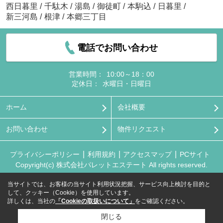
西日暮里
/
千駄木
/
湯島
/
御徒町
/
本駒込
/
日暮里
/
新三河島
/
根津
/
本郷三丁目
電話でお問い合わせ
営業時間：
10:00～18：00
定休日：
水曜日・日曜日
ホーム
会社概要
お問い合わせ
物件リクエスト
プライバシーポリシー
利用規約
アクセスマップ
PCサイト
Copyright(c) 株式会社パレットエステート All rights reserved.
当サイトでは、お客様の当サイト利用状況把握、サービス向上検討を目的と
して、クッキー（Cookie）を使用しています。
詳しくは、当社の
「Cookieの取扱いについて」
をご確認ください。
閉じる