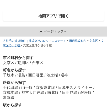
地図アプリで開く
ページトップへ
谷根千の賃貸物件｜株式会社パレットエステート
>
周辺施設案内
>
文京区
>
文
京区の小学校
>
文京区立指ケ谷小学校
市区町村から探す
文京区
/
荒川区
/
台東区
町名から探す
千駄木
/
湯島
/
西日暮里
/
池之端
/
谷中
路線から探す
千代田線
/
山手線
/
京浜東北線
/
日暮里舎人ライナー
/
京成本線
/
都営大江戸線
/
南北線
/
日比谷線
/
銀座線
/
常磐線
駅から探す