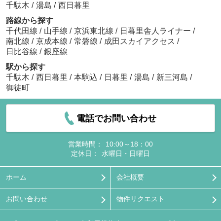
千駄木
/
湯島
/
西日暮里
路線から探す
千代田線
/
山手線
/
京浜東北線
/
日暮里舎人ライナー
/
南北線
/
京成本線
/
常磐線
/
成田スカイアクセス
/
日比谷線
/
銀座線
駅から探す
千駄木
/
西日暮里
/
本駒込
/
日暮里
/
湯島
/
新三河島
/
御徒町
電話でお問い合わせ
営業時間：
10:00～18：00
定休日：
水曜日・日曜日
ホーム
会社概要
お問い合わせ
物件リクエスト