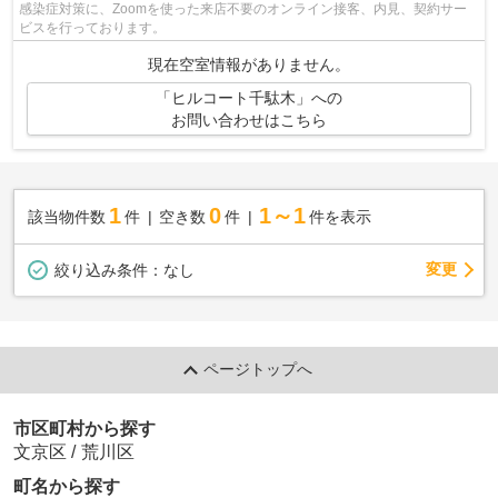
感染症対策に、Zoomを使った来店不要のオンライン接客、内見、契約サー
ビスを行っております。
現在空室情報がありません。
「ヒルコート千駄木」への
お問い合わせはこちら
1
0
1～1
該当物件数
件
空き数
件
件を表示
変更
絞り込み条件：
なし
ページトップへ
市区町村から探す
文京区
/
荒川区
町名から探す