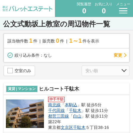
閲覧履歴
お気に入り
メニュー
0
0
公文式動坂上教室の周辺物件一覧
1
0
1～1
該当物件数
件
販売数
件
件を表示
変更
絞り込み条件：
なし
空室のみ
ヒルコート千駄木
賃貸 | マンション
仲手半額
南北線
「
本駒込
」駅 徒歩5分
千代田線
「
千駄木
」駅 徒歩11分
都営三田線
「
白山
」駅 徒歩11分
築22年
東京都
文京区
千駄木
５丁目38-16