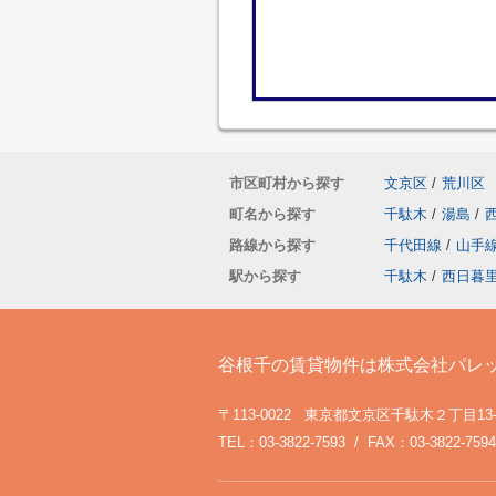
市区町村から探す
文京区
/
荒川区
町名から探す
千駄木
/
湯島
/
路線から探す
千代田線
/
山手
駅から探す
千駄木
/
西日暮
谷根千の賃貸物件は株式会社パレ
〒113-0022 東京都文京区千駄木２丁目13
TEL：03-3822-7593 / FAX：03-3822-7594