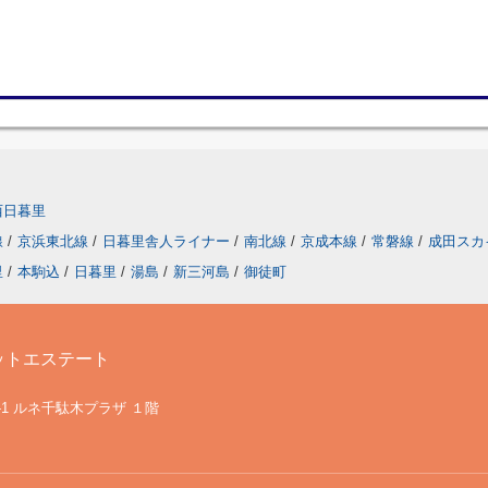
西日暮里
線
/
京浜東北線
/
日暮里舎人ライナー
/
南北線
/
京成本線
/
常磐線
/
成田スカ
里
/
本駒込
/
日暮里
/
湯島
/
新三河島
/
御徒町
ットエステート
-1 ルネ千駄木プラザ １階