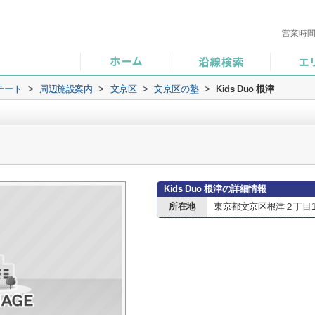
営業時
テート
>
周辺施設案内
>
文京区
>
文京区の塾
>
Kids Duo 根津
Kids Duo 根津の詳細情報
所在地
東京都文京区根津２丁目11