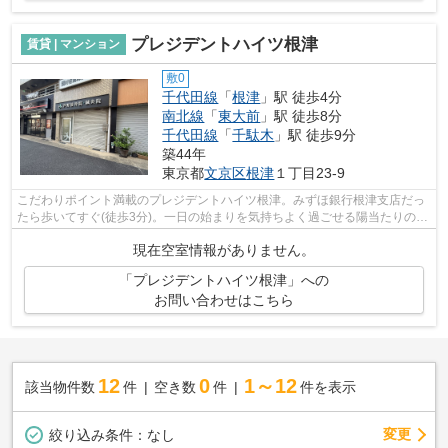
プレジデントハイツ根津
賃貸 | マンション
敷0
千代田線
「
根津
」駅 徒歩4分
南北線
「
東大前
」駅 徒歩8分
千代田線
「
千駄木
」駅 徒歩9分
築44年
東京都
文京区
根津
１丁目23-9
こだわりポイント満載のプレジデントハイツ根津。みずほ銀行根津支店だっ
たら歩いてすぐ(徒歩3分)。一日の始まりを気持ちよく過ごせる陽当たりの良
い物件です。素敵な外観タイル張り仕...
現在空室情報がありません。
「プレジデントハイツ根津」への
お問い合わせはこちら
12
0
1～12
該当物件数
件
空き数
件
件を表示
変更
絞り込み条件：
なし