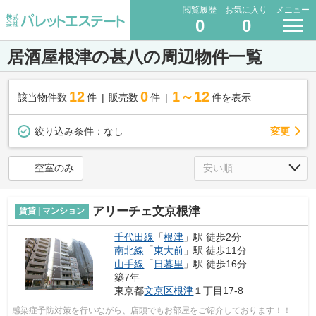
閲覧履歴
お気に入り
メニュー
0
0
居酒屋根津の甚八の周辺物件一覧
12
0
1～12
該当物件数
件
販売数
件
件を表示
変更
絞り込み条件：
なし
空室のみ
アリーチェ文京根津
賃貸 | マンション
千代田線
「
根津
」駅 徒歩2分
南北線
「
東大前
」駅 徒歩11分
山手線
「
日暮里
」駅 徒歩16分
築7年
東京都
文京区
根津
１丁目17-8
感染症予防対策を行いながら、店頭でもお部屋をご紹介しております！！