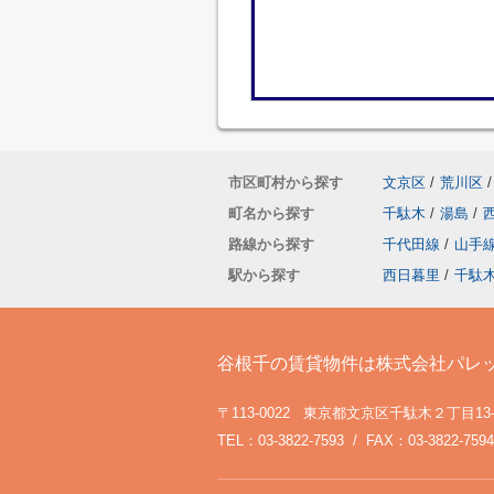
市区町村から探す
文京区
/
荒川区
/
町名から探す
千駄木
/
湯島
/
路線から探す
千代田線
/
山手
駅から探す
西日暮里
/
千駄
谷根千の賃貸物件は株式会社パレ
〒113-0022 東京都文京区千駄木２丁目13
TEL：03-3822-7593 / FAX：03-3822-7594