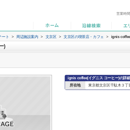
営業時
テート
>
周辺施設案内
>
文京区
>
文京区の喫茶店・カフェ
>
ignis co
ー)
ignis coffee(イグニス コーヒー)の
所在地
東京都文京区千駄木３丁目4