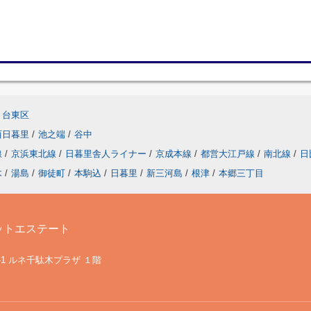
台東区
西日暮里
/
池之端
/
谷中
線
/
京浜東北線
/
日暮里舎人ライナー
/
京成本線
/
都営大江戸線
/
南北線
/
日
木
/
湯島
/
御徒町
/
本駒込
/
日暮里
/
新三河島
/
根津
/
本郷三丁目
ットエステート
-1 ルネ千駄木プラザ １階