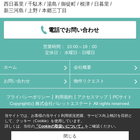
西日暮里
/
千駄木
/
湯島
/
御徒町
/
根津
/
日暮里
/
新三河島
/
上野
/
本郷三丁目
電話でお問い合わせ
営業時間：
10:00～18：00
定休日：
水曜日・日曜日
ホーム
会社概要
お問い合わせ
物件リクエスト
プライバシーポリシー
利用規約
アクセスマップ
PCサイト
Copyright(c) 株式会社パレットエステート All rights reserved.
当サイトでは、お客様の当サイト利用状況把握、サービス向上検討を目的と
して、クッキー（Cookie）を使用しています。
詳しくは、当社の
「Cookieの取扱いについて」
をご確認ください。
閉じる