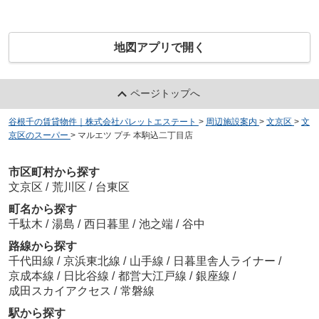
地図アプリで開く
ページトップへ
谷根千の賃貸物件｜株式会社パレットエステート
>
周辺施設案内
>
文京区
>
文
京区のスーパー
>
マルエツ プチ 本駒込二丁目店
市区町村から探す
文京区
/
荒川区
/
台東区
町名から探す
千駄木
/
湯島
/
西日暮里
/
池之端
/
谷中
路線から探す
千代田線
/
京浜東北線
/
山手線
/
日暮里舎人ライナー
/
京成本線
/
日比谷線
/
都営大江戸線
/
銀座線
/
成田スカイアクセス
/
常磐線
駅から探す