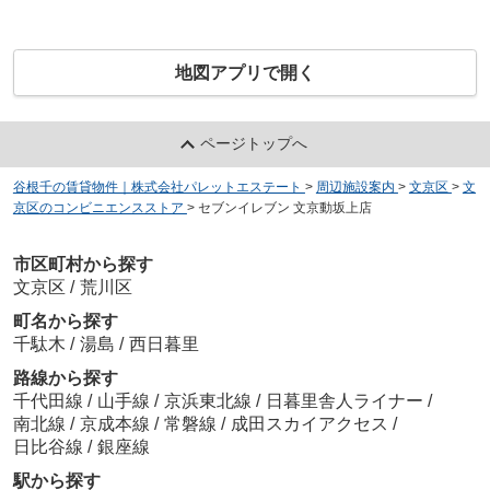
地図アプリで開く
ページトップへ
谷根千の賃貸物件｜株式会社パレットエステート
>
周辺施設案内
>
文京区
>
文
京区のコンビニエンスストア
>
セブンイレブン 文京動坂上店
市区町村から探す
文京区
/
荒川区
町名から探す
千駄木
/
湯島
/
西日暮里
路線から探す
千代田線
/
山手線
/
京浜東北線
/
日暮里舎人ライナー
/
南北線
/
京成本線
/
常磐線
/
成田スカイアクセス
/
日比谷線
/
銀座線
駅から探す