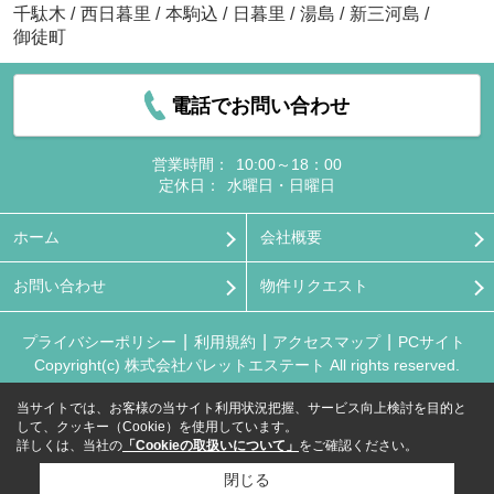
千駄木
/
西日暮里
/
本駒込
/
日暮里
/
湯島
/
新三河島
/
御徒町
電話でお問い合わせ
営業時間：
10:00～18：00
定休日：
水曜日・日曜日
ホーム
会社概要
お問い合わせ
物件リクエスト
プライバシーポリシー
利用規約
アクセスマップ
PCサイト
Copyright(c) 株式会社パレットエステート All rights reserved.
当サイトでは、お客様の当サイト利用状況把握、サービス向上検討を目的と
して、クッキー（Cookie）を使用しています。
詳しくは、当社の
「Cookieの取扱いについて」
をご確認ください。
閉じる