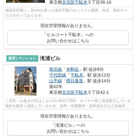
東京都
文京区
千駄木
５丁目38-16
感染症対策に、Zoomを使った来店不要のオンライン接客、内見、契約サー
ビスを行っております。
現在空室情報がありません。
「ヒルコート千駄木」への
お問い合わせはこちら
滝浦ビル
賃貸 | マンション
南北線
「
本駒込
」駅 徒歩8分
千代田線
「
千駄木
」駅 徒歩12分
山手線
「
西日暮里
」駅 徒歩14分
築42年
東京都
文京区
千駄木
５丁目42-1
ご見学・お急ぎの方はこちら03-3822-7593 オーナー様と直接取引している
物件を数多く保有しているため、賃料・初期費用・賃料発生日など諸条件を
何でもご相談くださいませ！！
現在空室情報がありません。
「滝浦ビル」への
お問い合わせはこちら