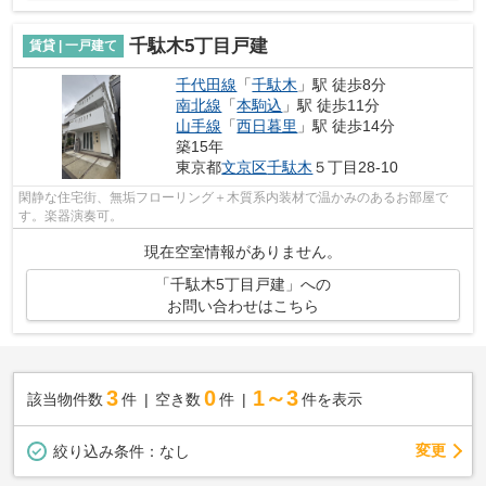
千駄木5丁目戸建
賃貸 | 一戸建て
千代田線
「
千駄木
」駅 徒歩8分
南北線
「
本駒込
」駅 徒歩11分
山手線
「
西日暮里
」駅 徒歩14分
築15年
東京都
文京区
千駄木
５丁目28-10
閑静な住宅街、無垢フローリング＋木質系内装材で温かみのあるお部屋で
す。楽器演奏可。
現在空室情報がありません。
「千駄木5丁目戸建」への
お問い合わせはこちら
3
0
1～3
該当物件数
件
空き数
件
件を表示
変更
絞り込み条件：
なし