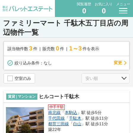
閲覧履歴
お気に入り
メニュー
0
0
ファミリーマート 千駄木五丁目店の周
辺物件一覧
3
0
1～3
該当物件数
件
販売数
件
件を表示
変更
絞り込み条件：
なし
空室のみ
ヒルコート千駄木
賃貸 | マンション
仲手半額
南北線
「
本駒込
」駅 徒歩5分
千代田線
「
千駄木
」駅 徒歩11分
都営三田線
「
白山
」駅 徒歩11分
築22年