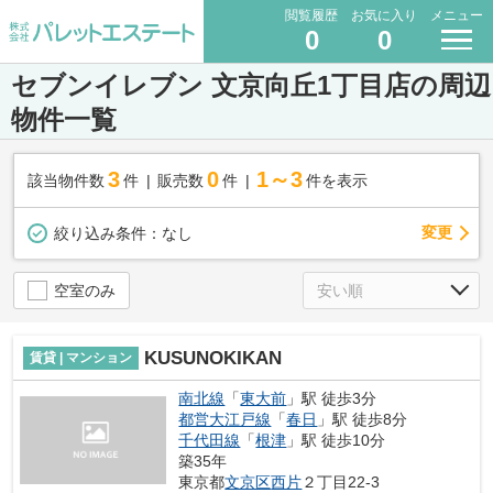
閲覧履歴
お気に入り
メニュー
0
0
セブンイレブン 文京向丘1丁目店の周辺
物件一覧
3
0
1～3
該当物件数
件
販売数
件
件を表示
変更
絞り込み条件：
なし
空室のみ
KUSUNOKIKAN
賃貸 | マンション
南北線
「
東大前
」駅 徒歩3分
都営大江戸線
「
春日
」駅 徒歩8分
千代田線
「
根津
」駅 徒歩10分
築35年
東京都
文京区
西片
２丁目22-3