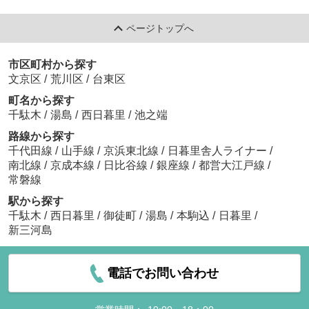
ページトップへ
市区町村から探す
文京区
/
荒川区
/
台東区
町名から探す
千駄木
/
湯島
/
西日暮里
/
池之端
路線から探す
千代田線
/
山手線
/
京浜東北線
/
日暮里舎人ライナー
/
南北線
/
京成本線
/
日比谷線
/
銀座線
/
都営大江戸線
/
常磐線
駅から探す
千駄木
/
西日暮里
/
御徒町
/
湯島
/
本駒込
/
日暮里
/
新三河島
電話でお問い合わせ