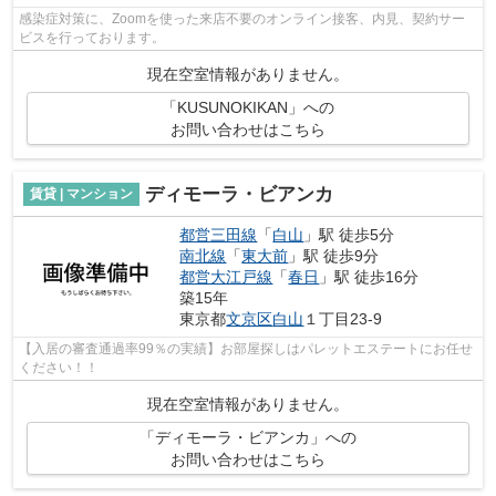
感染症対策に、Zoomを使った来店不要のオンライン接客、内見、契約サー
ビスを行っております。
現在空室情報がありません。
「KUSUNOKIKAN」への
お問い合わせはこちら
ディモーラ・ビアンカ
賃貸 | マンション
都営三田線
「
白山
」駅 徒歩5分
南北線
「
東大前
」駅 徒歩9分
都営大江戸線
「
春日
」駅 徒歩16分
築15年
東京都
文京区
白山
１丁目23-9
【入居の審査通過率99％の実績】お部屋探しはパレットエステートにお任せ
ください！！
現在空室情報がありません。
「ディモーラ・ビアンカ」への
お問い合わせはこちら