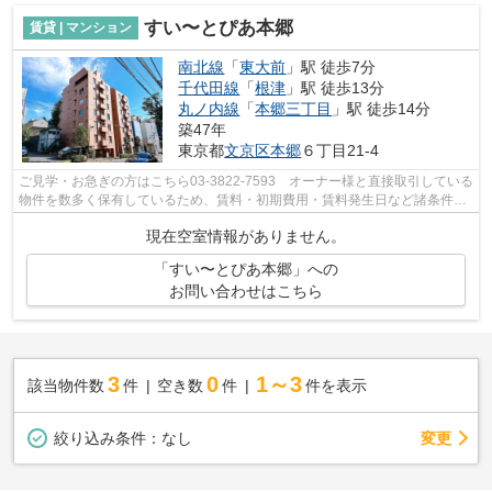
すい〜とぴあ本郷
賃貸 | マンション
南北線
「
東大前
」駅 徒歩7分
千代田線
「
根津
」駅 徒歩13分
丸ノ内線
「
本郷三丁目
」駅 徒歩14分
築47年
東京都
文京区
本郷
６丁目21-4
ご見学・お急ぎの方はこちら03-3822-7593 オーナー様と直接取引している
物件を数多く保有しているため、賃料・初期費用・賃料発生日など諸条件を
何でもご相談くださいませ！！
現在空室情報がありません。
「すい〜とぴあ本郷」への
お問い合わせはこちら
3
0
1～3
該当物件数
件
空き数
件
件を表示
変更
絞り込み条件：
なし