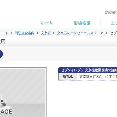
営業時
テート
>
周辺施設案内
>
文京区
>
文京区のコンビニエンスストア
>
セブ
前店
へ
セブンイレブン 文京植物園前店の詳
所在地
東京都文京区白山２丁目14