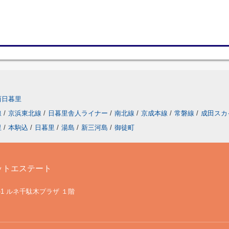
西日暮里
線
/
京浜東北線
/
日暮里舎人ライナー
/
南北線
/
京成本線
/
常磐線
/
成田スカ
里
/
本駒込
/
日暮里
/
湯島
/
新三河島
/
御徒町
ットエステート
-1 ルネ千駄木プラザ １階