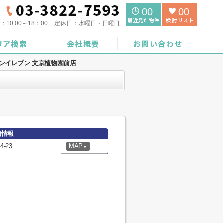
00
00
間：
10:00～18：00
定休日：
水曜日・日曜日
ンイレブン 文京植物園前店
細情報
-23
MAP
▼