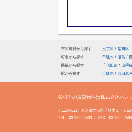
市区町村から探す
文京区
/
荒川区
町名から探す
千駄木
/
湯島
/
路線から探す
千代田線
/
山手
駅から探す
千駄木
/
西日暮
谷根千の賃貸物件は株式会社パレ
〒113-0022 東京都文京区千駄木２丁目13
TEL：03-3822-7593 / FAX：03-3822-7594