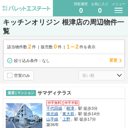
閲覧履歴
お気に入り
メニュー
0
0
キッチンオリジン 根津店の周辺物件一
覧
2
0
1～2
該当物件数
件
販売数
件
件を表示
変更
絞り込み条件：
なし
空室のみ
サマディテラス
賃貸 | マンション
仲手無料
仲手半額
千代田線
「
根津
」駅 徒歩3分
南北線
「
東大前
」駅 徒歩14分
山手線
「
上野
」駅 徒歩17分
築36年