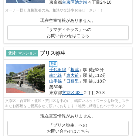
東京都
台東区
池之端
４丁目24-10
オーナー様と直接取引の為、相談や交渉事お任せ下さい！！
現在空室情報がありません。
「サマディテラス」への
お問い合わせはこちら
ブリス弥生
賃貸 | マンション
敷0
千代田線
「
根津
」駅 徒歩3分
南北線
「
東大前
」駅 徒歩12分
山手線
「
日暮里
」駅 徒歩18分
築30年
東京都
文京区
弥生
２丁目20-8
文京区・台東区・北区・荒川区を中心に、幅広いネットワークを駆使しステ
キなお部屋をご提案させて頂いております！地元に精通したベテランスタッ
フがお部屋探しのサポートをさせて頂...
現在空室情報がありません。
「ブリス弥生」への
お問い合わせはこちら