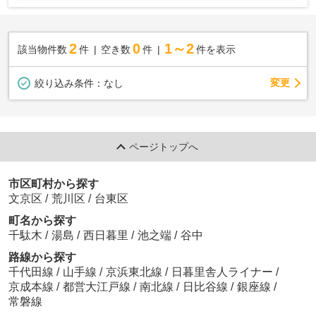
2
0
1～2
該当物件数
件
空き数
件
件を表示
変更
絞り込み条件：
なし
ページトップへ
市区町村から探す
文京区
/
荒川区
/
台東区
町名から探す
千駄木
/
湯島
/
西日暮里
/
池之端
/
谷中
路線から探す
千代田線
/
山手線
/
京浜東北線
/
日暮里舎人ライナー
/
京成本線
/
都営大江戸線
/
南北線
/
日比谷線
/
銀座線
/
常磐線