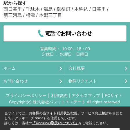
駅から探す
西日暮里
/
千駄木
/
湯島
/
御徒町
/
本駒込
/
日暮里
/
新三河島
/
根津
/
本郷三丁目
電話でお問い合わせ
営業時間：
10:00～18：00
定休日：
水曜日・日曜日
ホーム
会社概要
お問い合わせ
物件リクエスト
プライバシーポリシー
利用規約
アクセスマップ
PCサイト
Copyright(c) 株式会社パレットエステート All rights reserved.
当サイトでは、お客様の当サイト利用状況把握、サービス向上検討を目的と
して、クッキー（Cookie）を使用しています。
詳しくは、当社の
「Cookieの取扱いについて」
をご確認ください。