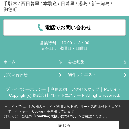
千駄木
/
西日暮里
/
本駒込
/
日暮里
/
湯島
/
新三河島
/
御徒町
電話でお問い合わせ
営業時間：
10:00～18：00
定休日：
水曜日・日曜日
ホーム
会社概要
お問い合わせ
物件リクエスト
プライバシーポリシー
利用規約
アクセスマップ
PCサイト
Copyright(c) 株式会社パレットエステート All rights reserved.
当サイトでは、お客様の当サイト利用状況把握、サービス向上検討を目的と
して、クッキー（Cookie）を使用しています。
詳しくは、当社の
「Cookieの取扱いについて」
をご確認ください。
閉じる