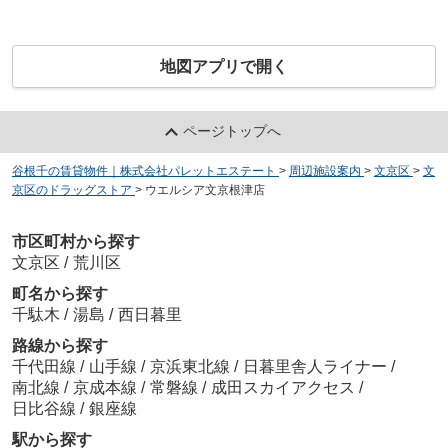
地図アプリで開く
ページトップへ
谷根千の賃貸物件｜株式会社パレットエステート
>
周辺施設案内
>
文京区
>
文
京区のドラッグストア
>
ウエルシア文京根津店
市区町村から探す
文京区
/
荒川区
町名から探す
千駄木
/
湯島
/
西日暮里
路線から探す
千代田線
/
山手線
/
京浜東北線
/
日暮里舎人ライナー
/
南北線
/
京成本線
/
常磐線
/
成田スカイアクセス
/
日比谷線
/
銀座線
駅から探す