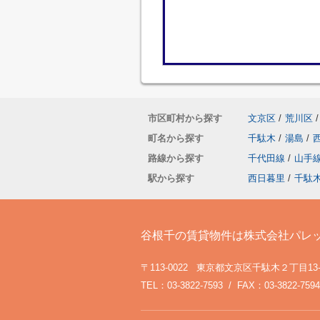
市区町村から探す
文京区
/
荒川区
/
町名から探す
千駄木
/
湯島
/
路線から探す
千代田線
/
山手
駅から探す
西日暮里
/
千駄
谷根千の賃貸物件は株式会社パレ
〒113-0022 東京都文京区千駄木２丁目13
TEL：03-3822-7593 / FAX：03-3822-7594