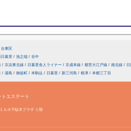
台東区
西日暮里
/
池之端
/
谷中
線
/
京浜東北線
/
日暮里舎人ライナー
/
京成本線
/
都営大江戸線
/
南北線
/
日
木
/
湯島
/
御徒町
/
本駒込
/
日暮里
/
新三河島
/
根津
/
本郷三丁目
ットエステート
-1 ルネ千駄木プラザ １階