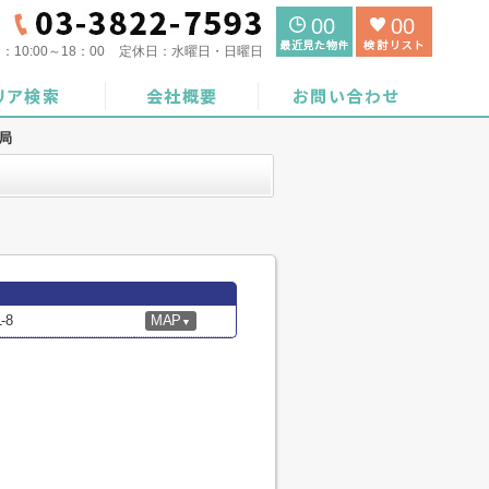
00
00
間：
10:00～18：00
定休日：
水曜日・日曜日
局
-8
MAP
▼