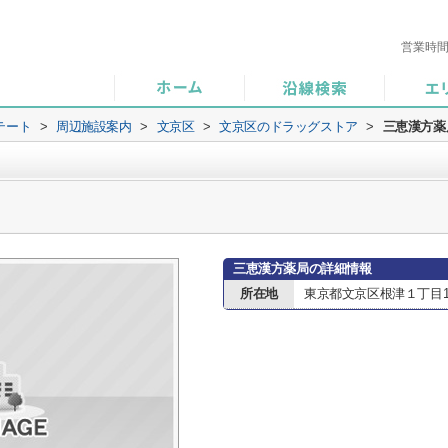
営業時
テート
>
周辺施設案内
>
文京区
>
文京区のドラッグストア
>
三恵漢方薬
三恵漢方薬局の詳細情報
所在地
東京都文京区根津１丁目1