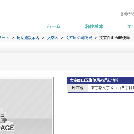
営業時
テート
>
周辺施設案内
>
文京区
>
文京区の郵便局
>
文京白山五郵便局
文京白山五郵便局の詳細情報
所在地
東京都文京区白山５丁目18