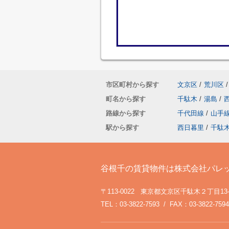
市区町村から探す
文京区
/
荒川区
/
町名から探す
千駄木
/
湯島
/
路線から探す
千代田線
/
山手
駅から探す
西日暮里
/
千駄
谷根千の賃貸物件は株式会社パレ
〒113-0022 東京都文京区千駄木２丁目13
TEL：03-3822-7593 / FAX：03-3822-7594