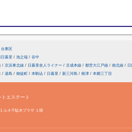
台東区
西日暮里
/
池之端
/
谷中
線
/
京浜東北線
/
日暮里舎人ライナー
/
京成本線
/
都営大江戸線
/
南北線
/
日
木
/
湯島
/
御徒町
/
本駒込
/
日暮里
/
新三河島
/
根津
/
本郷三丁目
ットエステート
-1 ルネ千駄木プラザ １階