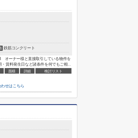
鉄筋コンクリート
造
7593 オーナー様と直接取引している物件を
・賃料発生日など諸条件を何でもご相...
面積
詳細
検討リスト
合わせはこちら