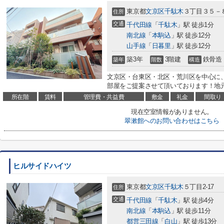
東京都
文京区
千駄木
３丁目３５－
住所
交通
千代田線
「
千駄木
」駅 徒歩1分
南北線
「
本駒込
」駅 徒歩12分
山手線
「
日暮里
」駅 徒歩12分
築3年
3階建
鉄骨造
築年
階数
構造
文京区・台東区・北区・荒川区を中心に
部屋をご提案させて頂いております！地元
所在階
賃料
管理費・共益費
敷金
礼金
間取り
現在空室情報がありません。
翠漱館へのお問い合わせはこちら
ヒルサイドハイツ
東京都
文京区
千駄木
５丁目2-17
住所
交通
千代田線
「
千駄木
」駅 徒歩4分
南北線
「
本駒込
」駅 徒歩11分
都営三田線
「
白山
」駅 徒歩13分