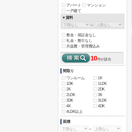
アパート
マンション
一戸建て
▼賃料
～
敷金・保証金なし
礼金・敷引なし
共益費・管理費込み
10
件が該当
間取り
ワンルーム
1K
1DK
1LDK
2K
2DK
2LDK
3K
3DK
3LDK
4K
4DK
4LDK以上
面積
～