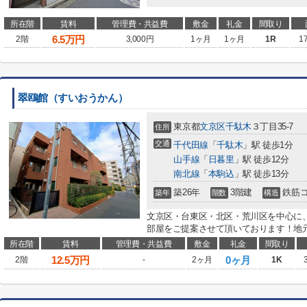
所在階
賃料
管理費・共益費
敷金
礼金
間取り
6.5
万円
2階
3,000円
1ヶ月
1ヶ月
1R
1
翠鴎館（すいおうかん）
東京都
文京区
千駄木
３丁目35-7
住所
交通
千代田線
「
千駄木
」駅 徒歩1分
山手線
「
日暮里
」駅 徒歩12分
南北線
「
本駒込
」駅 徒歩13分
築26年
3階建
鉄筋
築年
階数
構造
文京区・台東区・北区・荒川区を中心に
部屋をご提案させて頂いております！地元
所在階
賃料
管理費・共益費
敷金
礼金
間取り
12.5
万円
0ヶ月
2階
-
2ヶ月
1K