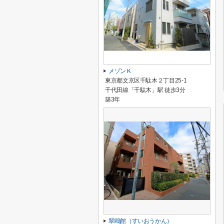
メゾンＫ
東京都文京区千駄木２丁目25-1
千代田線「千駄木」駅 徒歩3分
築3年
翠鴎館（すいおうかん）