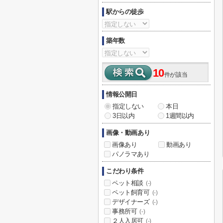
駅からの徒歩
築年数
10
件が該当
情報公開日
指定しない
本日
3日以内
1週間以内
画像・動画あり
画像あり
動画あり
パノラマあり
こだわり条件
ペット相談
(-)
ペット飼育可
(-)
デザイナーズ
(-)
事務所可
(-)
２人入居可
(-)