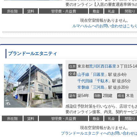
要のオンライン【入居の審査通過率99％の
所在階
賃料
管理費・共益費
敷金
礼金
間取り
現在空室情報がありません。
ルマハルムへのお問い合わせはこち
プランドールエタニティ
東京都
荒川区
西日暮里
３丁目15-14
住所
交通
山手線
「
日暮里
」駅 徒歩4分
千代田線
「
千駄木
」駅 徒歩5分
常磐線
「
三河島
」駅 徒歩20分
築54年
2階建
木造
築年
階数
構造
感染症予防対策を行いながら、店頭でも
要のオンライン接客、内見、契約サービ
所在階
賃料
管理費・共益費
敷金
礼金
間取り
現在空室情報がありません。
プランドールエタニティへのお問い合わせ