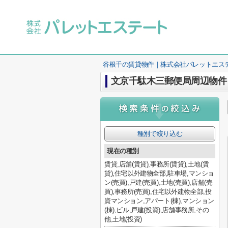
谷根千の賃貸物件｜株式会社パレットエス
文京千駄木三郵便局周辺物件
種別で絞り込む
現在の種別
賃貸,店舗(賃貸),事務所(賃貸),土地(賃
貸),住宅以外建物全部,駐車場,マンショ
ン(売買),戸建(売買),土地(売買),店舗(売
買),事務所(売買),住宅以外建物全部,投
資マンション,アパート(棟),マンション
(棟),ビル,戸建(投資),店舗事務所,その
他,土地(投資)