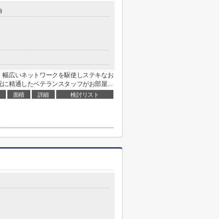
８
、幅広いネットワークを駆使しステキなお
に精通したベテランスタッフがお部屋...
面積
詳細
検討リスト