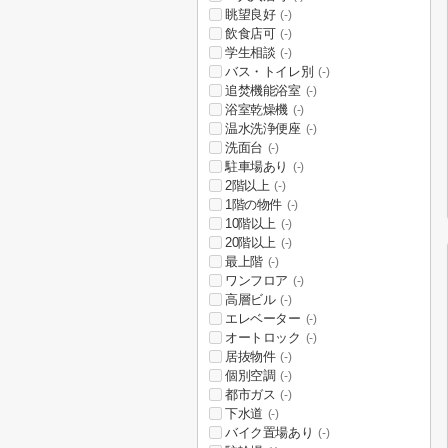
眺望良好
(-)
飲食店可
(-)
学生相談
(-)
バス・トイレ別
(-)
追焚機能浴室
(-)
浴室乾燥機
(-)
温水洗浄便座
(-)
洗面台
(-)
駐車場あり
(-)
2階以上
(-)
1階の物件
(-)
10階以上
(-)
20階以上
(-)
最上階
(-)
ワンフロア
(-)
高層ビル
(-)
エレベーター
(-)
オートロック
(-)
居抜物件
(-)
個別空調
(-)
都市ガス
(-)
下水道
(-)
バイク置場あり
(-)