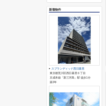
新着物件
スプランディッド西日暮里
東京都荒川区西日暮里６丁目
京成本線「新三河島」駅 徒歩1分
築3年