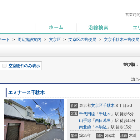
営業時
テート
>
周辺施設案内
>
文京区
>
文京区の郵便局
>
文京千駄木三郵便局
並び順：
空室物件のみ表示
該当
エミナース千駄木
東京都
文京区
千駄木
３丁目5-3
住所
交通
千代田線
「
千駄木
」駅 徒歩5分
山手線
「
西日暮里
」駅 徒歩11分
南北線
「
本駒込
」駅 徒歩16分
築39年
2階建
木造
築年
階数
構造