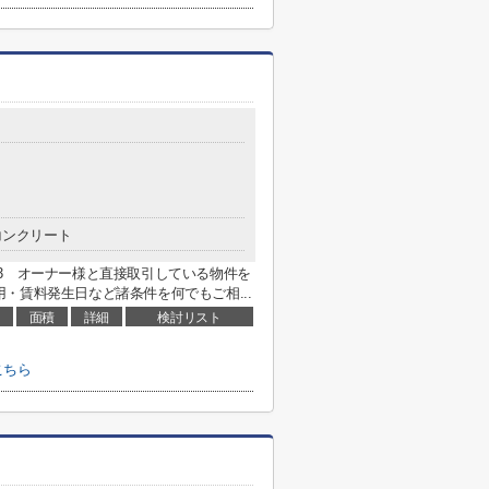
コンクリート
7593 オーナー様と直接取引している物件を
・賃料発生日など諸条件を何でもご相...
面積
詳細
検討リスト
こちら