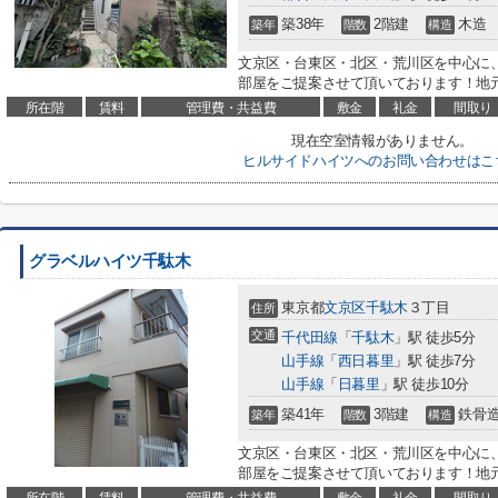
築38年
2階建
木造
築年
階数
構造
文京区・台東区・北区・荒川区を中心に
部屋をご提案させて頂いております！地元
所在階
賃料
管理費・共益費
敷金
礼金
間取り
現在空室情報がありません。
ヒルサイドハイツへのお問い合わせはこ
グラベルハイツ千駄木
東京都
文京区
千駄木
３丁目
住所
交通
千代田線
「
千駄木
」駅 徒歩5分
山手線
「
西日暮里
」駅 徒歩7分
山手線
「
日暮里
」駅 徒歩10分
築41年
3階建
鉄骨
築年
階数
構造
文京区・台東区・北区・荒川区を中心に
部屋をご提案させて頂いております！地元