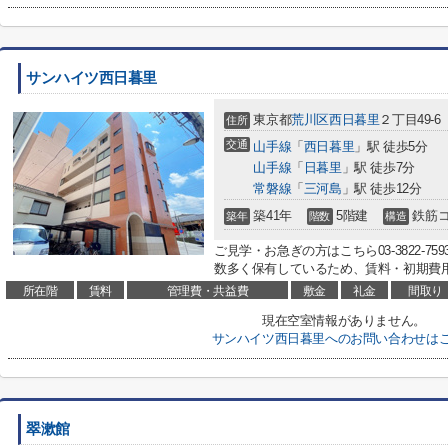
サンハイツ西日暮里
東京都
荒川区
西日暮里
２丁目49-6
住所
交通
山手線
「
西日暮里
」駅 徒歩5分
山手線
「
日暮里
」駅 徒歩7分
常磐線
「
三河島
」駅 徒歩12分
築41年
5階建
鉄筋
築年
階数
構造
ご見学・お急ぎの方はこちら03-3822-
数多く保有しているため、賃料・初期費用
所在階
賃料
管理費・共益費
敷金
礼金
間取り
現在空室情報がありません。
サンハイツ西日暮里へのお問い合わせは
翠漱館