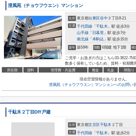
澄風苑（チョウフウエン）マンション
東京都
台東区
谷中
３丁目8-21
住所
交通
千代田線
「
千駄木
」駅 徒歩3分
山手線
「
日暮里
」駅 徒歩7分
南北線
「
本駒込
」駅 徒歩15分
築58年
6階建 地下1階
築年
階数
構
ご見学・お急ぎの方はこちら03-3822-
数多く保有しているため、賃料・初期費用
所在階
賃料
管理費・共益費
敷金
礼金
間取り
現在空室情報がありません。
澄風苑（チョウフウエン）マンションへのお問い
千駄木２丁目DIY戸建
東京都
文京区
千駄木
２丁目
住所
交通
千代田線
「
千駄木
」駅 徒歩2分