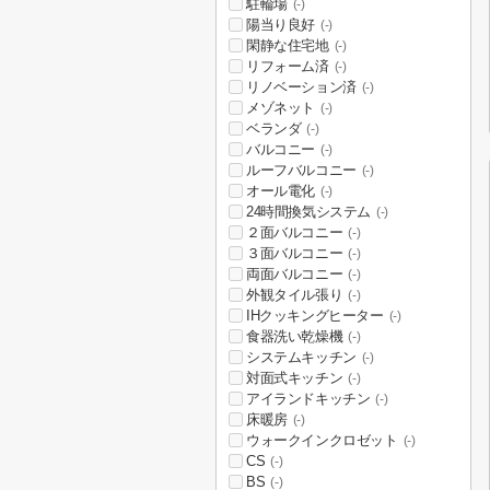
駐輪場
(-)
陽当り良好
(-)
閑静な住宅地
(-)
リフォーム済
(-)
リノベーション済
(-)
メゾネット
(-)
ベランダ
(-)
バルコニー
(-)
ルーフバルコニー
(-)
オール電化
(-)
24時間換気システム
(-)
２面バルコニー
(-)
３面バルコニー
(-)
両面バルコニー
(-)
外観タイル張り
(-)
IHクッキングヒーター
(-)
食器洗い乾燥機
(-)
システムキッチン
(-)
対面式キッチン
(-)
アイランドキッチン
(-)
床暖房
(-)
ウォークインクロゼット
(-)
CS
(-)
BS
(-)