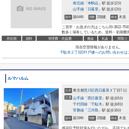
南北線
「
本駒込
」駅 徒歩12分
山手線
「
日暮里
」駅 徒歩13分
築64年
2階建
木造
築年
階数
構造
ご見学・お急ぎの方はこちら03-3822-
数多く保有しているため、賃料・初期費用
所在階
賃料
管理費・共益費
敷金
礼金
間取り
現在空室情報がありません。
千駄木２丁目DIY戸建へのお問い合わせは
ルマハルム
東京都
荒川区
西日暮里
３丁目7-11
住所
交通
山手線
「
西日暮里
」駅 徒歩5分
千代田線
「
千駄木
」駅 徒歩8分
常磐線
「
三河島
」駅 徒歩16分
築39年
2階建
木造
築年
階数
構造
感染症予防対策を行いながら、店頭でも