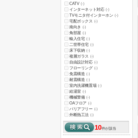
CATV
(-)
インターネット対応
(-)
TVモニタ付インターホン
(-)
宅配ボックス
(-)
南向き
(-)
角部屋
(-)
輸入住宅
(-)
二世帯住宅
(-)
床下収納
(-)
複層ガラス
(-)
自由設計対応
(-)
フローリング
(-)
免震構造
(-)
耐震構造
(-)
室内洗濯機置場
(-)
給湯室
(-)
機械警備
(-)
OAフロア
(-)
バリアフリー
(-)
外断熱工法
(-)
10
件が該当