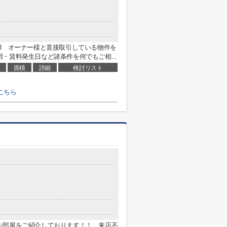
7593 オーナー様と直接取引している物件を
・賃料発生日など諸条件を何でもご相...
面積
詳細
検討リスト
こちら
お部屋をご紹介しております！！ 来店不