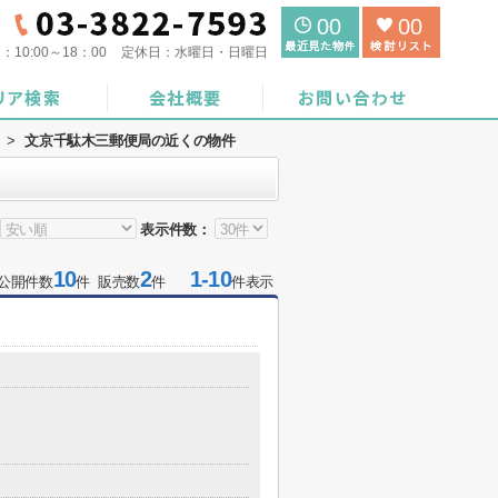
00
00
間：
10:00～18：00
定休日：
水曜日・日曜日
>
文京千駄木三郵便局の近くの物件
表示件数：
10
2
1-10
公開件数
件 販売数
件
件表示