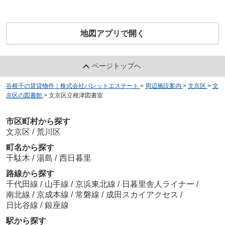
地図アプリで開く
ページトップへ
谷根千の賃貸物件｜株式会社パレットエステート
>
周辺施設案内
>
文京区
>
文
京区の図書館
>
文京区立根津図書室
市区町村から探す
文京区
/
荒川区
町名から探す
千駄木
/
湯島
/
西日暮里
路線から探す
千代田線
/
山手線
/
京浜東北線
/
日暮里舎人ライナー
/
南北線
/
京成本線
/
常磐線
/
成田スカイアクセス
/
日比谷線
/
銀座線
駅から探す