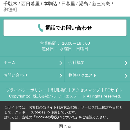
千駄木
/
西日暮里
/
本駒込
/
日暮里
/
湯島
/
新三河島
/
御徒町
電話でお問い合わせ
営業時間：
10:00～18：00
定休日：
水曜日・日曜日
ホーム
会社概要
お問い合わせ
物件リクエスト
プライバシーポリシー
利用規約
アクセスマップ
PCサイト
Copyright(c) 株式会社パレットエステート All rights reserved.
当サイトでは、お客様の当サイト利用状況把握、サービス向上検討を目的と
して、クッキー（Cookie）を使用しています。
詳しくは、当社の
「Cookieの取扱いについて」
をご確認ください。
閉じる