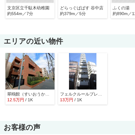
文京区立千駄木幼稚園
どらっぐぱぱす 谷中店
ふくの湯
約554m／7分
約379m／5分
約890m／1
エリアの近い物件
翠鴎館（すいおうかん）
フェルクルールプレスト文京湯島
12.5
万
円
/ 1K
13
万
円
/ 1K
お客様の声