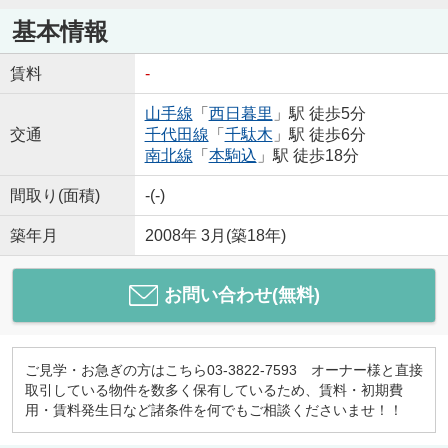
基本情報
賃料
-
山手線
「
西日暮里
」駅 徒歩5分
交通
千代田線
「
千駄木
」駅 徒歩6分
南北線
「
本駒込
」駅 徒歩18分
間取り(面積)
-(-)
築年月
2008年 3月(築18年)
お問い合わせ(無料)
ご見学・お急ぎの方はこちら03-3822-7593 オーナー様と直接
取引している物件を数多く保有しているため、賃料・初期費
用・賃料発生日など諸条件を何でもご相談くださいませ！！