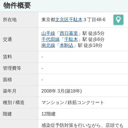
物件概要
所在地
東京都
文京区
千駄木
３丁目48-6
山手線
「
西日暮里
」駅 徒歩5分
交通
千代田線
「
千駄木
」駅 徒歩6分
南北線
「
本駒込
」駅 徒歩18分
賃料
-
管理費等
-
面積
-
築年月
2008年 3月(築18年)
種別 / 構造
マンション / 鉄筋コンクリート
階建
12階建
感染症予防対策を行いながら、店頭でも