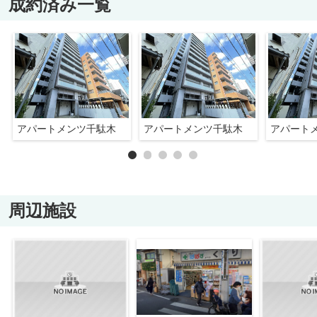
成約済み一覧
アパートメンツ千駄木
アパートメンツ千駄木
アパート
周辺施設