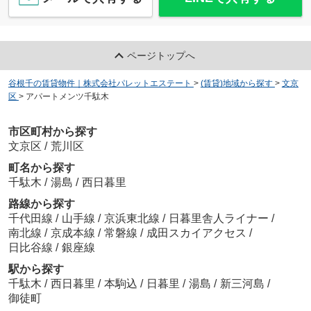
ページトップへ
谷根千の賃貸物件｜株式会社パレットエステート
>
(賃貸)地域から探す
>
文京
区
>
アパートメンツ千駄木
市区町村から探す
文京区
/
荒川区
町名から探す
千駄木
/
湯島
/
西日暮里
路線から探す
千代田線
/
山手線
/
京浜東北線
/
日暮里舎人ライナー
/
南北線
/
京成本線
/
常磐線
/
成田スカイアクセス
/
日比谷線
/
銀座線
駅から探す
千駄木
/
西日暮里
/
本駒込
/
日暮里
/
湯島
/
新三河島
/
御徒町