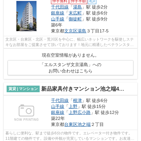
仲手無料
仲手半額
礼0
千代田線
「
湯島
」駅 徒歩2分
銀座線
「
末広町
」駅 徒歩6分
山手線
「
御徒町
」駅 徒歩9分
築6年
東京都
文京区
湯島
３丁目17-5
文京区・台東区・北区・荒川区を中心に、幅広いネットワークを駆使しステ
キなお部屋をご提案させて頂いております！地元に精通したベテランスタッ
フがお部屋探しのサポートをさせて頂...
現在空室情報がありません。
「エルスタンザ文京湯島」への
お問い合わせはこちら
新品家具付きマンション池之端43(KaGood東京)
賃貸 | マンション
千代田線
「
根津
」駅 徒歩6分
山手線
「
上野
」駅 徒歩15分
銀座線
「
上野広小路
」駅 徒歩12分
築22年
東京都
台東区
池之端
２丁目
暮らしに便利な、駅まで徒歩6分の物件です。エレベーター付き物件です。
11階建ての物件です。設備や外観が充実しているマンションです。お友達を