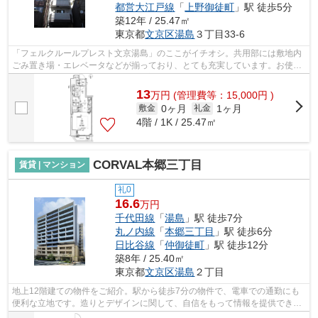
都営大江戸線
「
上野御徒町
」駅 徒歩5分
築12年 / 25.47㎡
東京都
文京区
湯島
３丁目33-6
「フェルクルールプレスト文京湯島」のここがイチオシ。共用部には敷地内
ごみ置き場・エレベータなどが揃っており、とても充実しています。お使い
いただける駅は2駅あり、行き先に応じ...
13
万
円
(管理費等：15,000円 )
0ヶ月
1ヶ月
敷金
礼金
4階 / 1K / 25.47㎡
CORVAL本郷三丁目
賃貸 | マンション
礼0
16.6
万円
千代田線
「
湯島
」駅 徒歩7分
丸ノ内線
「
本郷三丁目
」駅 徒歩6分
日比谷線
「
仲御徒町
」駅 徒歩12分
築8年 / 25.40㎡
東京都
文京区
湯島
２丁目
地上12階建ての物件をご紹介。駅から徒歩7分の物件で、電車での通勤にも
便利な立地です。造りとデザインに関して、自信をもって情報を提供できる
マンションです。こちらはエレベーター...