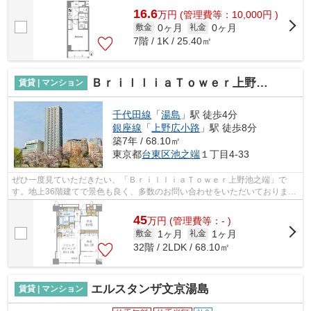
16.6
万
円
(管理費等：10,000円 )
0ヶ月
0ヶ月
敷金
礼金
7階 / 1K / 25.40㎡
ＢｒｉｌｌｉａＴｏｗｅｒ上野池之端
賃貸 | マンション
千代田線
「
湯島
」駅 徒歩4分
銀座線
「
上野広小路
」駅 徒歩8分
築7年 / 68.10㎡
東京都
台東区
池之端
１丁目4-33
ぜひ一度見ていただきたい、「ＢｒｉｌｌｉａＴｏｗｅｒ上野池之端」で
す。地上36階建てで景色も良く、多数のお問い合わせをいただいておりま
す。設備や外観が充実しているマンション...
45
万
円
(管理費等：- )
1ヶ月
1ヶ月
敷金
礼金
32階 / 2LDK / 68.10㎡
エルスタンザ文京湯島
賃貸 | マンション