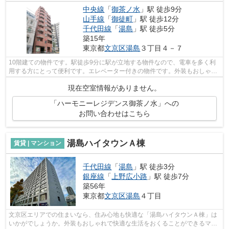
中央線
「
御茶ノ水
」駅 徒歩9分
山手線
「
御徒町
」駅 徒歩12分
千代田線
「
湯島
」駅 徒歩5分
築15年
東京都
文京区
湯島
３丁目４－７
10階建ての物件です。駅徒歩9分に駅が立地する物件なので、電車を多く利
用する方にとって便利です。エレベーター付きの物件です。外装もおしゃれ
で快適な生活をおくることができるマン...
現在空室情報がありません。
「ハーモニーレジデンス御茶ノ水」への
お問い合わせはこちら
湯島ハイタウンＡ棟
賃貸 | マンション
千代田線
「
湯島
」駅 徒歩3分
銀座線
「
上野広小路
」駅 徒歩7分
築56年
東京都
文京区
湯島
４丁目
文京区エリアでの住まいなら、住み心地も快適な「湯島ハイタウンＡ棟」は
いかがでしょうか。外装もおしゃれで快適な生活をおくることができるマン