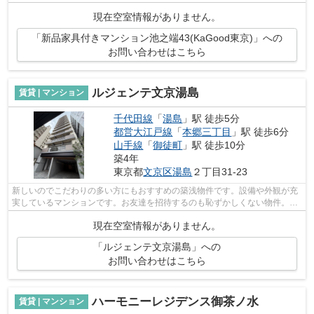
招待するのも恥ずかしくない物件。台東...
現在空室情報がありません。
「新品家具付きマンション池之端43(KaGood東京)」への
お問い合わせはこちら
ルジェンテ文京湯島
賃貸 | マンション
千代田線
「
湯島
」駅 徒歩5分
都営大江戸線
「
本郷三丁目
」駅 徒歩6分
山手線
「
御徒町
」駅 徒歩10分
築4年
東京都
文京区
湯島
２丁目31-23
新しいのでこだわりの多い方にもおすすめの築浅物件です。設備や外観が充
実しているマンションです。お友達を招待するのも恥ずかしくない物件。高
層建築がお好きな方には15階建てのこ...
現在空室情報がありません。
「ルジェンテ文京湯島」への
お問い合わせはこちら
ハーモニーレジデンス御茶ノ水
賃貸 | マンション