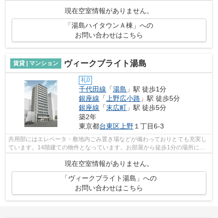
ションです。地上16階建てのマンショ...
現在空室情報がありません。
「湯島ハイタウンＡ棟」への
お問い合わせはこちら
ヴィークブライト湯島
賃貸 | マンション
礼0
千代田線
「
湯島
」駅 徒歩1分
銀座線
「
上野広小路
」駅 徒歩5分
銀座線
「
末広町
」駅 徒歩5分
築2年
東京都
台東区
上野
１丁目6-3
共用部にはエレベータ・敷地内ごみ置き場などが備わっておりとても充実し
ています。14階建ての物件となっています。お部屋から徒歩1分の場所に駅
が位置するので、毎日の移動時間を削減...
現在空室情報がありません。
「ヴィークブライト湯島」への
お問い合わせはこちら