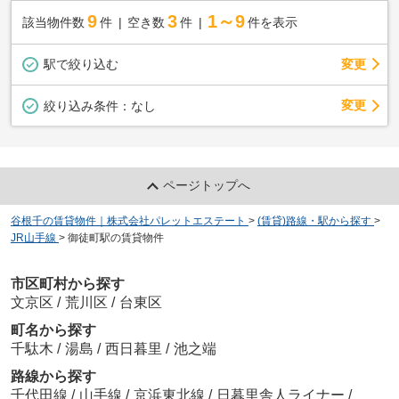
9
3
1～9
該当物件数
件
空き数
件
件を表示
駅で絞り込む
変更
変更
絞り込み条件：
なし
ページトップへ
谷根千の賃貸物件｜株式会社パレットエステート
>
(賃貸)路線・駅から探す
>
JR山手線
>
御徒町駅の賃貸物件
市区町村から探す
文京区
/
荒川区
/
台東区
町名から探す
千駄木
/
湯島
/
西日暮里
/
池之端
路線から探す
千代田線
/
山手線
/
京浜東北線
/
日暮里舎人ライナー
/