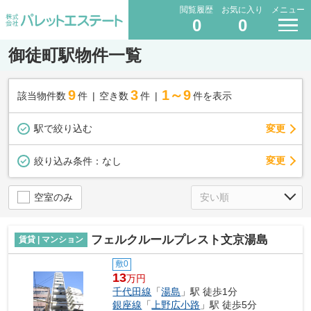
閲覧履歴
お気に入り
メニュー
0
0
御徒町駅物件一覧
9
3
1～9
該当物件数
件
空き数
件
件を表示
駅で絞り込む
変更
変更
絞り込み条件：
なし
空室のみ
フェルクルールプレスト文京湯島
賃貸 | マンション
敷0
13
万円
千代田線
「
湯島
」駅 徒歩1分
銀座線
「
上野広小路
」駅 徒歩5分