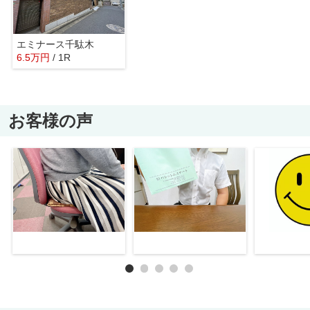
エミナース千駄木
6.5
万
円
/ 1R
お客様の声