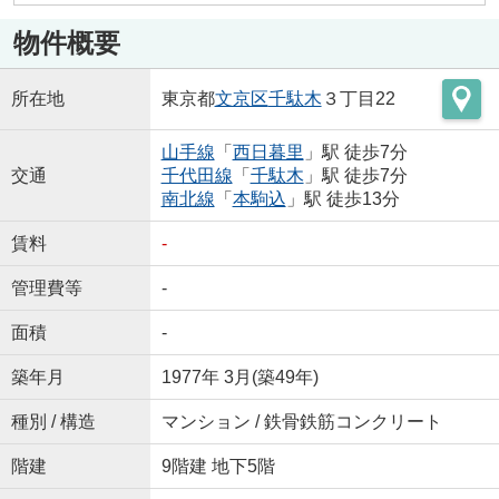
物件概要
所在地
東京都
文京区
千駄木
３丁目22
山手線
「
西日暮里
」駅 徒歩7分
交通
千代田線
「
千駄木
」駅 徒歩7分
南北線
「
本駒込
」駅 徒歩13分
賃料
-
管理費等
-
面積
-
築年月
1977年 3月(築49年)
種別 / 構造
マンション / 鉄骨鉄筋コンクリート
階建
9階建 地下5階