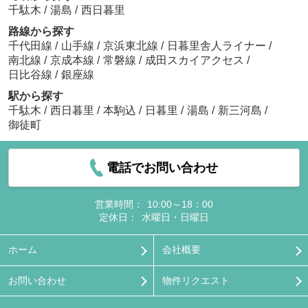
千駄木
/
湯島
/
西日暮里
路線から探す
千代田線
/
山手線
/
京浜東北線
/
日暮里舎人ライナー
/
南北線
/
京成本線
/
常磐線
/
成田スカイアクセス
/
日比谷線
/
銀座線
駅から探す
千駄木
/
西日暮里
/
本駒込
/
日暮里
/
湯島
/
新三河島
/
御徒町
電話でお問い合わせ
営業時間：
10:00～18：00
定休日：
水曜日・日曜日
ホーム
会社概要
お問い合わせ
物件リクエスト