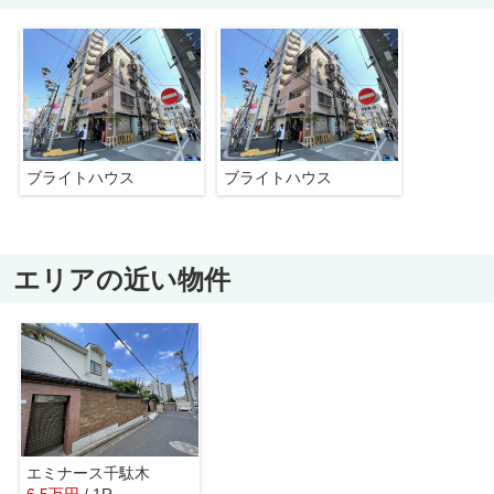
ブライトハウス
ブライトハウス
エリアの近い物件
エミナース千駄木
6.5
万
円
/ 1R