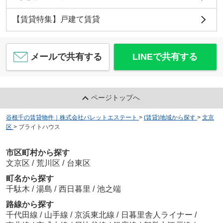
【賃貸特集】戸建て賃貸
メールで共有する
LINEで共有する
ページトップへ
谷根千の賃貸物件｜株式会社パレットエステート
>
(賃貸)地域から探す
>
文京
区
>
ブライトハウス
市区町村から探す
文京区
/
荒川区
/
台東区
町名から探す
千駄木
/
湯島
/
西日暮里
/
池之端
路線から探す
千代田線
/
山手線
/
京浜東北線
/
日暮里舎人ライナー
/