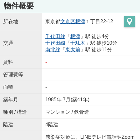
物件概要
所在地
東京都
文京区
根津
１丁目22-12
千代田線
「
根津
」駅 徒歩4分
交通
千代田線
「
千駄木
」駅 徒歩10分
南北線
「
東大前
」駅 徒歩11分
賃料
-
管理費等
-
面積
-
築年月
1985年 7月(築41年)
種別 / 構造
マンション / 鉄骨造
階建
4階建
感染症対策に、LINEテレビ電話やZoom