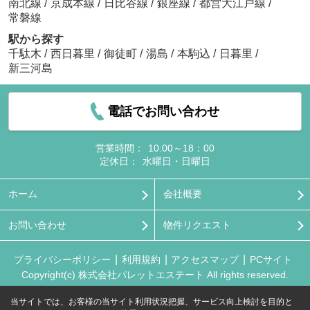
南北線
/
京成本線
/
日比谷線
/
銀座線
/
都営大江戸線
/
常磐線
駅から探す
千駄木
/
西日暮里
/
御徒町
/
湯島
/
本駒込
/
日暮里
/
新三河島
電話でお問い合わせ
営業時間：
10:00～18：00
定休日：
水曜日・日曜日
ホーム
会社概要
お問い合わせ
物件リクエスト
プライバシーポリシー
利用規約
アクセスマップ
PCサイト
Copyright(c) 株式会社パレットエステート All rights reserved.
当サイトでは、お客様の当サイト利用状況把握、サービス向上検討を目的と