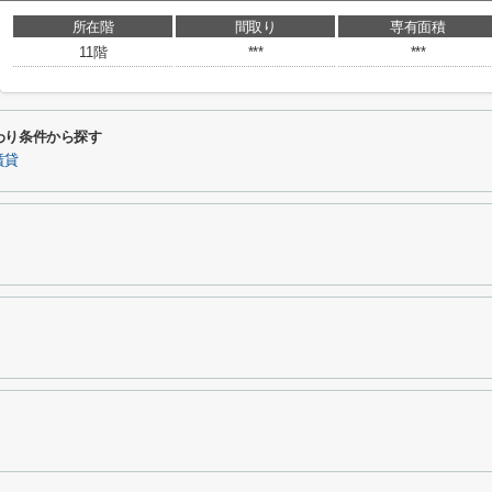
所在階
間取り
専有面積
11階
***
***
わり条件から探す
賃貸