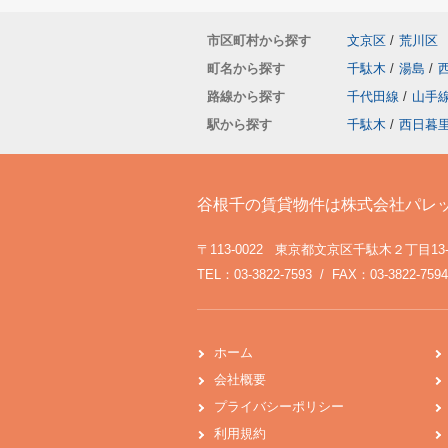
市区町村から探す
文京区
/
荒川区
町名から探す
千駄木
/
湯島
/
路線から探す
千代田線
/
山手
駅から探す
千駄木
/
西日暮
谷根千の賃貸物件は株式会社パレ
〒113-0022 東京都文京区千駄木２丁目13
TEL：03-3822-7593 / FAX：03-3822-7594
ホーム
会社概要
プライバシーポリシー
利用規約