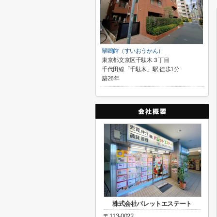
翠鴎館（すいおうかん）
東京都文京区千駄木３丁目
千代田線「千駄木」駅 徒歩1分
築26年
株式会社パレットエステート
〒113-0022