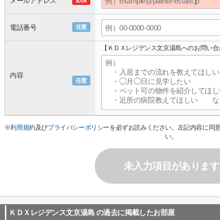
メールアドレス
必須
電話番号
任意
【ＫＤＸレジデンス文京湯島へのお問い合
内容
任意
※
利用規約
及び
プライバシーポリシー
を必ずお読みください。左記内容に同
い。
未入力項目があります
ＫＤＸレジデンス文京湯島
の過去に掲載したお部屋