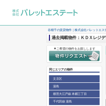
谷根千の賃貸物件｜株式会社パレットエス
過去掲載物件：ＫＤＸレジデ
▼ご希望の物件をお探しします
同じエリアの物件
文京区
湯島
都営大江戸線 本郷三丁目
千代田線 湯島