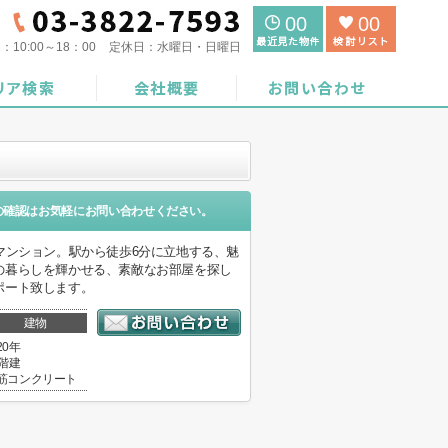
00
00
間：
10:00～18：00
定休日：
水曜日・日曜日
の確認はお気軽にお問い合わせください。
マンション。駅から徒歩6分に立地する、魅
の暮らしを輝かせる、素敵なお部屋を探し
ポート致します。
建物
20年
2階建
筋コンクリート