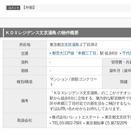
【外観】
コメント
ＫＤＸレジデンス文京湯島
の物件概要
所在地
東京都
文京区
湯島
２丁目29-2
都営大江戸線
「
本郷三丁目
」駅 徒歩6分
千代
交通
賃料
-
管理費・共
面積
-
築年月（築
マンション / 鉄筋コンクリー
種別/構造
階建
ト
「ＫＤＸレジデンス文京湯島」のここがイチオシ
駅から徒歩6分に立地する、魅力的な駅近物件で
備考
区や本郷三丁目付近での新生活をご検討するなら
ずはお問い合わせからお待ちしております。
株式会社パレットエステート
東京都文京区千駄
取扱会社
TEL:03-3822-7593
東京都知事 (7) 第73220号