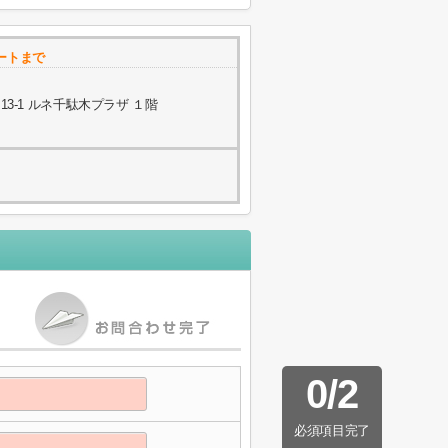
ートまで
3-1 ルネ千駄木プラザ １階
0
/
2
必須項目完了