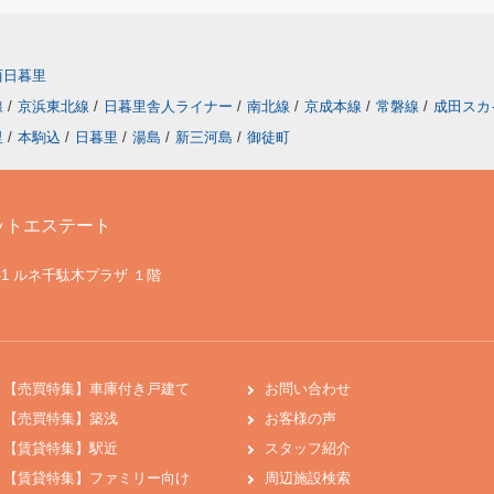
西日暮里
線
/
京浜東北線
/
日暮里舎人ライナー
/
南北線
/
京成本線
/
常磐線
/
成田スカ
里
/
本駒込
/
日暮里
/
湯島
/
新三河島
/
御徒町
ットエステート
-1 ルネ千駄木プラザ １階
【売買特集】車庫付き戸建て
お問い合わせ
【売買特集】築浅
お客様の声
【賃貸特集】駅近
スタッフ紹介
【賃貸特集】ファミリー向け
周辺施設検索