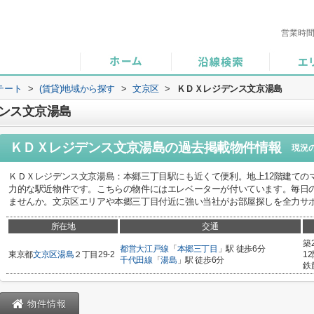
営業時
テート
>
(賃貸)地域から探す
>
文京区
>
ＫＤＸレジデンス文京湯島
ンス文京湯島
ＫＤＸレジデンス文京湯島
の過去掲載物件情報
現況
ＫＤＸレジデンス文京湯島：本郷三丁目駅にも近くて便利。地上12階建ての
力的な駅近物件です。こちらの物件にはエレベーターが付いています。毎日
ませんか。文京区エリアや本郷三丁目付近に強い当社がお部屋探しを全力サ
所在地
交通
築
都営大江戸線
「
本郷三丁目
」駅 徒歩6分
東京都
文京区
湯島
２丁目29-2
1
千代田線
「
湯島
」駅 徒歩6分
鉄
物件情報