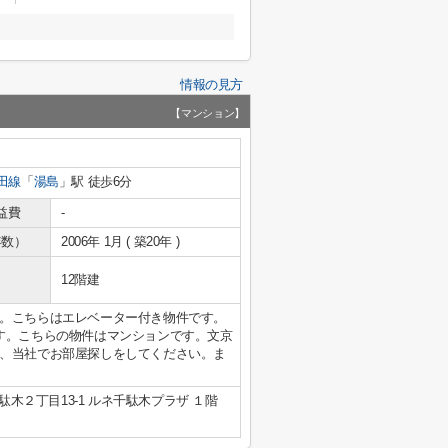
情報の見方
【マンション】
田線
「
湯島
」駅 徒歩6分
益費
-
年数）
2006年 1月 ( 築20年 )
12階建
。こちらはエレベーター付き物件です。
す。こちらの物件はマンションです。文京
、当社でお部屋探しをしてください。ま
木２丁目13-1 ルネ千駄木プラザ １階