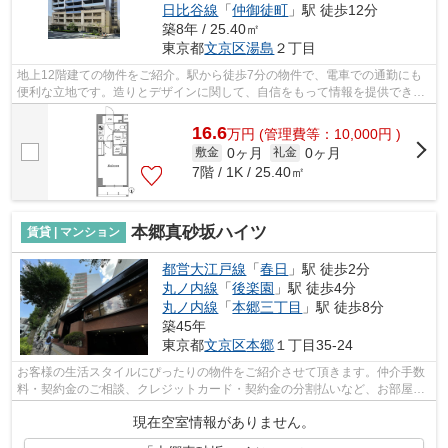
日比谷線
「
仲御徒町
」駅 徒歩12分
築8年 / 25.40㎡
東京都
文京区
湯島
２丁目
地上12階建ての物件をご紹介。駅から徒歩7分の物件で、電車での通勤にも
便利な立地です。造りとデザインに関して、自信をもって情報を提供できる
マンションです。こちらはエレベーター...
16.6
万
円
(管理費等：10,000円 )
0ヶ月
0ヶ月
敷金
礼金
7階 / 1K / 25.40㎡
本郷真砂坂ハイツ
賃貸 | マンション
都営大江戸線
「
春日
」駅 徒歩2分
丸ノ内線
「
後楽園
」駅 徒歩4分
丸ノ内線
「
本郷三丁目
」駅 徒歩8分
築45年
東京都
文京区
本郷
１丁目35-24
お客様の生活スタイルにぴったりの物件をご紹介させて頂きます。仲介手数
料・契約金のご相談、クレジットカード・契約金の分割払いなど、お部屋探
しのことならどんなことでも、まずは...
現在空室情報がありません。