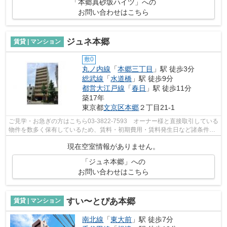
「本郷真砂坂ハイツ」への
お問い合わせはこちら
ジュネ本郷
賃貸 | マンション
敷0
丸ノ内線
「
本郷三丁目
」駅 徒歩3分
総武線
「
水道橋
」駅 徒歩9分
都営大江戸線
「
春日
」駅 徒歩11分
築17年
東京都
文京区
本郷
２丁目21-1
ご見学・お急ぎの方はこちら03-3822-7593 オーナー様と直接取引している
物件を数多く保有しているため、賃料・初期費用・賃料発生日など諸条件を
何でもご相談くださいませ！！
現在空室情報がありません。
「ジュネ本郷」への
お問い合わせはこちら
すい〜とぴあ本郷
賃貸 | マンション
南北線
「
東大前
」駅 徒歩7分