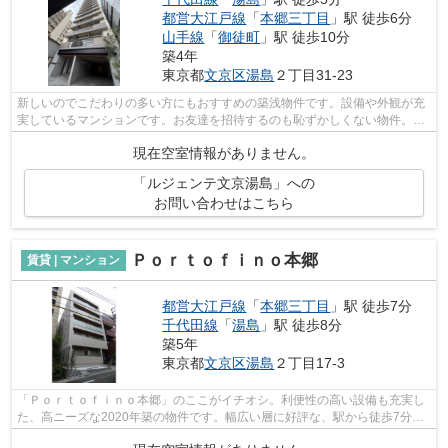
都営大江戸線
「
本郷三丁目
」駅 徒歩6分
山手線
「
御徒町
」駅 徒歩10分
築4年
東京都
文京区
湯島
２丁目31-23
新しいのでこだわりの多い方にもおすすめの築浅物件です。設備や外観が充
実しているマンションです。お友達を招待するのも恥ずかしくない物件。高
層建築がお好きな方には15階建てのこ...
現在空室情報がありません。
「ルジェンテ文京湯島」への
お問い合わせはこちら
Ｐｏｒｔｏｆｉｎｏ本郷
賃貸 | マンション
都営大江戸線
「
本郷三丁目
」駅 徒歩7分
千代田線
「
湯島
」駅 徒歩8分
築5年
東京都
文京区
湯島
２丁目17-3
「Ｐｏｒｔｏｆｉｎｏ本郷」のここがイチオシ。利便性の高い設備も充実し
た、高ニーズな2020年築の物件です。幅広い層に好評な、駅から徒歩7分に
立地する物件です。強度のある外観タイ...