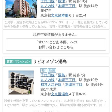
千代田線
「
根津
」駅 徒歩13分
丸ノ内線
「
本郷三丁目
」駅 徒歩14分
築47年
東京都
文京区
本郷
６丁目21-4
ご見学・お急ぎの方はこちら03-3822-7593 オーナー様と直接取引している
物件を数多く保有しているため、賃料・初期費用・賃料発生日など諸条件を
何でもご相談くださいませ！！
現在空室情報がありません。
「すい〜とぴあ本郷」への
お問い合わせはこちら
リビオメゾン湯島
賃貸 | マンション
礼0
新築
千代田線
「
湯島
」駅 徒歩7分
丸ノ内線
「
本郷三丁目
」駅 徒歩10分
都営大江戸線
「
本郷三丁目
」駅 徒歩8分
築1年未満
東京都
文京区
湯島
４丁目8-15
設備や外観が充実しているマンションです。お友達を招待するのも恥ずかし
くない物件。駅から徒歩7分の物件なら、駅前のお買い物も便利です。共用
部にゴミ置き場があるので、外部の人に...