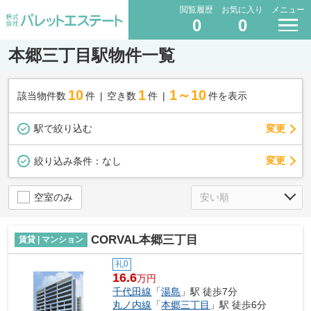
閲覧履歴
お気に入り
メニュー
0
0
本郷三丁目駅物件一覧
10
1
1～10
該当物件数
件
空き数
件
件を表示
駅で絞り込む
変更
変更
絞り込み条件：
なし
空室のみ
CORVAL本郷三丁目
賃貸 | マンション
礼0
16.6
万円
千代田線
「
湯島
」駅 徒歩7分
丸ノ内線
「
本郷三丁目
」駅 徒歩6分