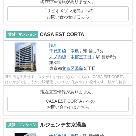
現在空室情報がありません。
「リビオメゾン湯島」への
お問い合わせはこちら
CASA EST CORTA
賃貸 | マンション
礼0
千代田線
「
湯島
」駅 徒歩7分
丸ノ内線
「
本郷三丁目
」駅 徒歩6分
築8年
東京都
文京区
湯島
２丁目
新生活を失敗せず、スタートさせたいならこちらの「CASA EST CORTA」
はいかがでしょうか。12階建てなので、住みやすい物件です。駅から徒歩7
分の駅近物件で、快適に通勤や通学をするこ...
現在空室情報がありません。
「CASA EST CORTA」への
お問い合わせはこちら
ルジェンテ文京湯島
賃貸 | マンション
千代田線
「
湯島
」駅 徒歩5分