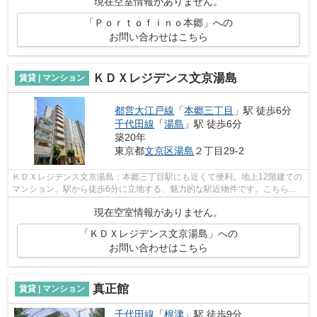
現在空室情報がありません。
「Ｐｏｒｔｏｆｉｎｏ本郷」への
お問い合わせはこちら
ＫＤＸレジデンス文京湯島
賃貸 | マンション
都営大江戸線
「
本郷三丁目
」駅 徒歩6分
千代田線
「
湯島
」駅 徒歩6分
築20年
東京都
文京区
湯島
２丁目29-2
ＫＤＸレジデンス文京湯島：本郷三丁目駅にも近くて便利。地上12階建ての
マンション。駅から徒歩6分に立地する、魅力的な駅近物件です。こちらの
物件にはエレベーターが付いています。...
現在空室情報がありません。
「ＫＤＸレジデンス文京湯島」への
お問い合わせはこちら
真正館
賃貸 | マンション
千代田線
「
根津
」駅 徒歩9分