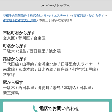
ページトップへ
谷根千の賃貸物件｜株式会社パレットエステート
>
(賃貸)路線・駅から探す
>
都営地下鉄都営大江戸線
>
本郷三丁目駅の賃貸物件
市区町村から探す
文京区
/
荒川区
/
台東区
町名から探す
千駄木
/
湯島
/
西日暮里
/
池之端
路線から探す
千代田線
/
山手線
/
京浜東北線
/
日暮里舎人ライナー
/
南北線
/
京成本線
/
日比谷線
/
銀座線
/
都営大江戸線
/
常磐線
駅から探す
千駄木
/
西日暮里
/
御徒町
/
湯島
/
本駒込
/
日暮里
/
新三河島
電話でお問い合わせ