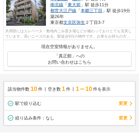
南北線
「
東大前
」駅 徒歩11分
都営大江戸線
「
本郷三丁目
」駅 徒歩19分
築26年
東京都
文京区
弥生
２丁目3-7
共用部にはエレベータ・敷地内ごみ置き場などが備わっておりとても充実し
ています。高いニーズのある、駅徒歩9分の物件です。お車をお持ちの方に
オススメの、自走式駐車場を利用できる...
現在空室情報がありません。
「真正館」への
お問い合わせはこちら
10
1
1～10
該当物件数
件
空き数
件
件を表示
駅で絞り込む
変更
変更
絞り込み条件：
なし