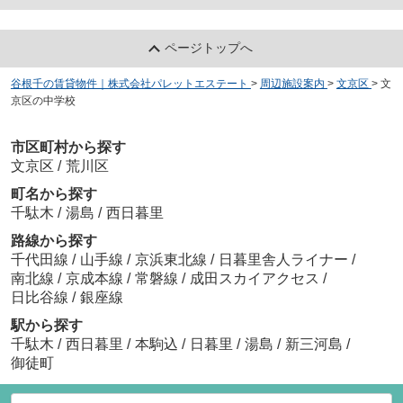
ページトップへ
谷根千の賃貸物件｜株式会社パレットエステート
>
周辺施設案内
>
文京区
>
文
京区の中学校
市区町村から探す
文京区
/
荒川区
町名から探す
千駄木
/
湯島
/
西日暮里
路線から探す
千代田線
/
山手線
/
京浜東北線
/
日暮里舎人ライナー
/
南北線
/
京成本線
/
常磐線
/
成田スカイアクセス
/
日比谷線
/
銀座線
駅から探す
千駄木
/
西日暮里
/
本駒込
/
日暮里
/
湯島
/
新三河島
/
御徒町