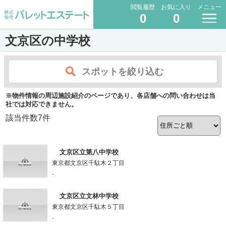
閲覧履歴
お気に入り
メニュー
0
0
文京区の中学校
スポットを絞り込む
※物件情報の周辺施設紹介のページであり、各店舗への問い合わせは当
社では対応できません。
該当件数
7
件
文京区立第八中学校
東京都文京区千駄木２丁目
-
文京区立文林中学校
東京都文京区千駄木５丁目
-