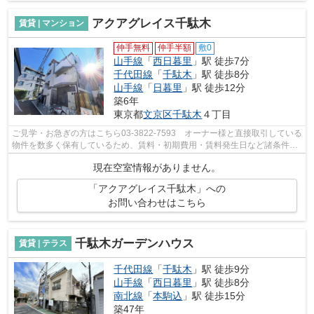
アクアグレイス千駄木
賃貸 | マンション
仲手無料
仲手半額
敷0
山手線
「
西日暮里
」駅 徒歩7分
千代田線
「
千駄木
」駅 徒歩8分
山手線
「
日暮里
」駅 徒歩12分
築6年
東京都
文京区
千駄木
４丁目
ご見学・お急ぎの方はこちら03-3822-7593 オーナー様と直接取引している
物件を数多く保有しているため、賃料・初期費用・賃料発生日など諸条件を
何でもご相談くださいませ！！
現在空室情報がありません。
「アクアグレイス千駄木」への
お問い合わせはこちら
千駄木ガーデンハウス
賃貸 | テラス
千代田線
「
千駄木
」駅 徒歩9分
山手線
「
西日暮里
」駅 徒歩8分
南北線
「
本駒込
」駅 徒歩15分
築47年