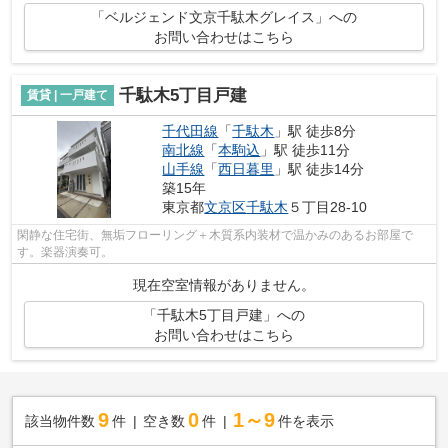
「ベルジェンド文京千駄木グレイス」への
お問い合わせはこちら
千駄木5丁目戸建
賃貸 | 一戸建て
千代田線
「
千駄木
」駅 徒歩8分
南北線
「
本駒込
」駅 徒歩11分
山手線
「
西日暮里
」駅 徒歩14分
築15年
東京都
文京区
千駄木
５丁目28-10
閑静な住宅街、無垢フローリング＋木質系内装材で温かみのあるお部屋で
す。楽器演奏可。
現在空室情報がありません。
「千駄木5丁目戸建」への
お問い合わせはこちら
9
0
1～9
該当物件数
件
空き数
件
件を表示