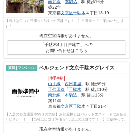
南北線
「
本駒込
」駅 徒歩16分
築22年
東京都
文京区
千駄木
４丁目18-19
【当社は口コミ評価☆4.6以上の店舗です！！】自身持ってご案内いたしま
す！！
現在空室情報がありません。
「千駄木4丁目戸建て」への
お問い合わせはこちら
ベルジェンド文京千駄木グレイス
賃貸 | マンション
仲手半額
山手線
「
西日暮里
」駅 徒歩9分
千代田線
「
千駄木
」駅 徒歩10分
南北線
「
本駒込
」駅 徒歩15分
築11年
東京都
文京区
千駄木
４丁目21-4
【入居の審査通過率99％の実績】お部屋探しはパレットエステートにお任せ
ください！！ 【当社は口コミ評価☆4.8以上の店舗です！！】自信持ってご
案内いたします！！
現在空室情報がありません。