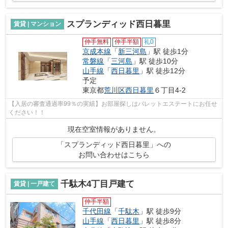
スプランディッド西日暮里
賃貸 | マンション
仲手無料
仲手半額
礼0
京成本線
「
新三河島
」駅 徒歩1分
常磐線
「
三河島
」駅 徒歩10分
山手線
「
西日暮里
」駅 徒歩12分
予定
東京都
荒川区
西日暮里
６丁目4-2
【入居の審査通過率99％の実績】お部屋探しはパレットエステートにお任せ
ください！！
現在空室情報がありません。
「スプランディッド西日暮里」への
お問い合わせはこちら
千駄木4丁目戸建て
賃貸 | 一戸建て
仲手半額
千代田線
「
千駄木
」駅 徒歩9分
山手線
「
西日暮里
」駅 徒歩8分