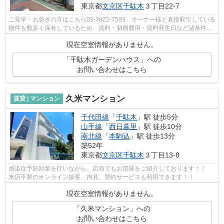
東京都
文京区
千駄木
３丁目22-7
ご見学・お急ぎの方はこちら03-3822-7593 オーナー様と直接取引している
物件を数多く保有しているため、賃料・初期費用・賃料発生日など諸条件を
何でもご相談くださいませ！！
現在空室情報がありません。
「千駄木ガーデンハウス」への
お問い合わせはこちら
久米マンション
賃貸 | マンション
千代田線
「
千駄木
」駅 徒歩5分
山手線
「
西日暮里
」駅 徒歩10分
南北線
「
本駒込
」駅 徒歩13分
築52年
東京都
文京区
千駄木
３丁目13-8
感染症予防対策を行いながら、店頭でもお部屋をご紹介しております！！
来店不要のオンライン接客、内見、契約サービスも利用できます！！
現在空室情報がありません。
「久米マンション」への
お問い合わせはこちら