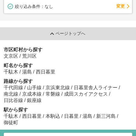
変更
絞り込み条件：
なし
ページトップへ
市区町村から探す
文京区
/
荒川区
町名から探す
千駄木
/
湯島
/
西日暮里
路線から探す
千代田線
/
山手線
/
京浜東北線
/
日暮里舎人ライナー
/
南北線
/
京成本線
/
常磐線
/
成田スカイアクセス
/
日比谷線
/
銀座線
駅から探す
千駄木
/
西日暮里
/
本駒込
/
日暮里
/
湯島
/
新三河島
/
御徒町