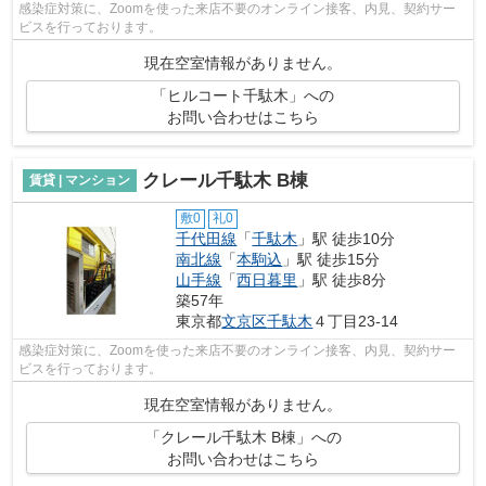
感染症対策に、Zoomを使った来店不要のオンライン接客、内見、契約サー
ビスを行っております。
現在空室情報がありません。
「ヒルコート千駄木」への
お問い合わせはこちら
クレール千駄木 B棟
賃貸 | マンション
敷0
礼0
千代田線
「
千駄木
」駅 徒歩10分
南北線
「
本駒込
」駅 徒歩15分
山手線
「
西日暮里
」駅 徒歩8分
築57年
東京都
文京区
千駄木
４丁目23-14
感染症対策に、Zoomを使った来店不要のオンライン接客、内見、契約サー
ビスを行っております。
現在空室情報がありません。
「クレール千駄木 B棟」への
お問い合わせはこちら