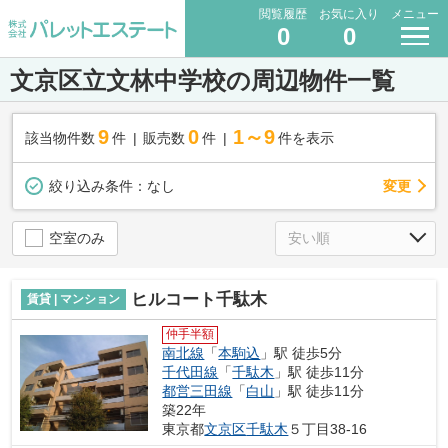
閲覧履歴
お気に入り
メニュー
0
0
文京区立文林中学校の周辺物件一覧
9
0
1～9
該当物件数
件
販売数
件
件を表示
変更
絞り込み条件：
なし
空室のみ
ヒルコート千駄木
賃貸 | マンション
仲手半額
南北線
「
本駒込
」駅 徒歩5分
千代田線
「
千駄木
」駅 徒歩11分
都営三田線
「
白山
」駅 徒歩11分
築22年
東京都
文京区
千駄木
５丁目38-16