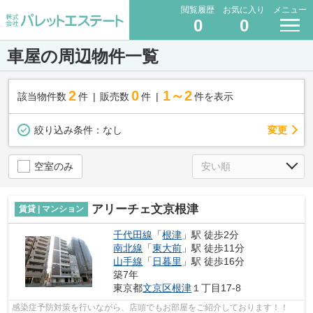
閲覧履歴
お気に入り
メニュー
0
0
車屋の周辺物件一覧
2
0
1～2
該当物件数
件
販売数
件
件を表示
変更
絞り込み条件：
なし
空室のみ
アリーチェ文京根津
賃貸 | マンション
千代田線
「
根津
」駅 徒歩2分
南北線
「
東大前
」駅 徒歩11分
山手線
「
日暮里
」駅 徒歩16分
築7年
東京都
文京区
根津
１丁目17-8
感染症予防対策を行いながら、店頭でもお部屋をご紹介しております！！