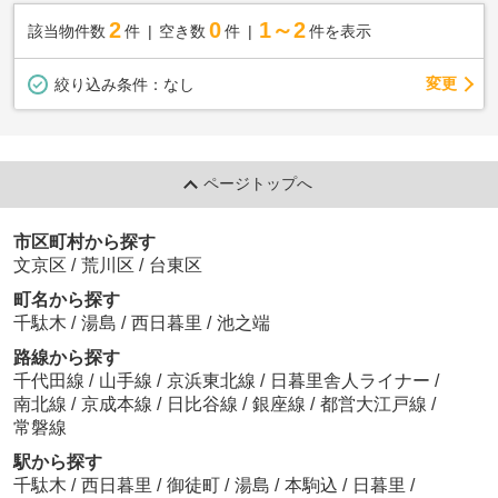
2
0
1～2
該当物件数
件
空き数
件
件を表示
変更
絞り込み条件：
なし
ページトップへ
市区町村から探す
文京区
/
荒川区
/
台東区
町名から探す
千駄木
/
湯島
/
西日暮里
/
池之端
路線から探す
千代田線
/
山手線
/
京浜東北線
/
日暮里舎人ライナー
/
南北線
/
京成本線
/
日比谷線
/
銀座線
/
都営大江戸線
/
常磐線
駅から探す
千駄木
/
西日暮里
/
御徒町
/
湯島
/
本駒込
/
日暮里
/