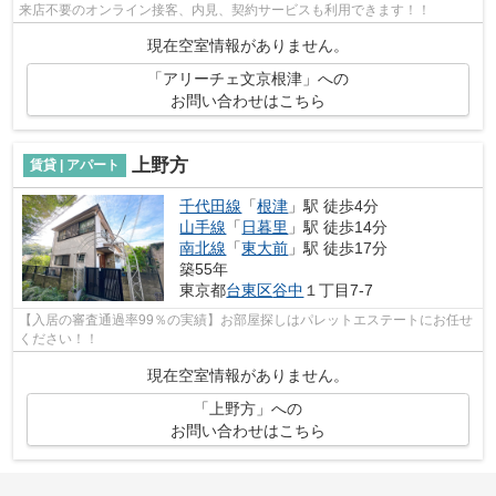
来店不要のオンライン接客、内見、契約サービスも利用できます！！
現在空室情報がありません。
「アリーチェ文京根津」への
お問い合わせはこちら
上野方
賃貸 | アパート
千代田線
「
根津
」駅 徒歩4分
山手線
「
日暮里
」駅 徒歩14分
南北線
「
東大前
」駅 徒歩17分
築55年
東京都
台東区
谷中
１丁目7-7
【入居の審査通過率99％の実績】お部屋探しはパレットエステートにお任せ
ください！！
現在空室情報がありません。
「上野方」への
お問い合わせはこちら