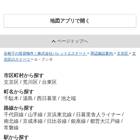
地図アプリで開く
ページトップへ
谷根千の賃貸物件｜株式会社パレットエステート
>
周辺施設案内
>
文京区
>
文
京区のスイーツ
>
ル・クシネ
市区町村から探す
文京区
/
荒川区
/
台東区
町名から探す
千駄木
/
湯島
/
西日暮里
/
池之端
路線から探す
千代田線
/
山手線
/
京浜東北線
/
日暮里舎人ライナー
/
南北線
/
京成本線
/
日比谷線
/
銀座線
/
都営大江戸線
/
常磐線
駅から探す