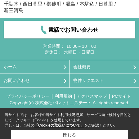
千駄木
/
西日暮里
/
御徒町
/
湯島
/
本駒込
/
日暮里
/
新三河島
電話でお問い合わせ
営業時間：
10:00～18：00
定休日：
水曜日・日曜日
ホーム
会社概要
お問い合わせ
物件リクエスト
プライバシーポリシー
利用規約
アクセスマップ
PCサイト
Copyright(c) 株式会社パレットエステート All rights reserved.
当サイトでは、お客様の当サイト利用状況把握、サービス向上検討を目的と
して、クッキー（Cookie）を使用しています。
詳しくは、当社の
「Cookieの取扱いについて」
をご確認ください。
閉じる