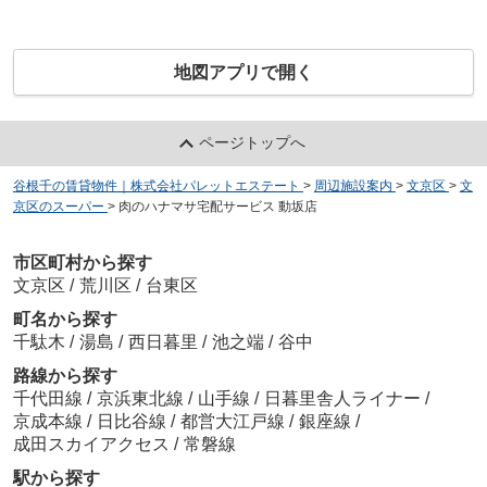
地図アプリで開く
ページトップへ
谷根千の賃貸物件｜株式会社パレットエステート
>
周辺施設案内
>
文京区
>
文
京区のスーパー
>
肉のハナマサ宅配サービス 動坂店
市区町村から探す
文京区
/
荒川区
/
台東区
町名から探す
千駄木
/
湯島
/
西日暮里
/
池之端
/
谷中
路線から探す
千代田線
/
京浜東北線
/
山手線
/
日暮里舎人ライナー
/
京成本線
/
日比谷線
/
都営大江戸線
/
銀座線
/
成田スカイアクセス
/
常磐線
駅から探す