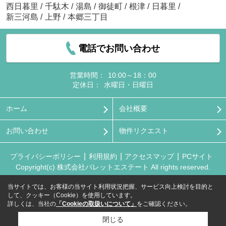
西日暮里
/
千駄木
/
湯島
/
御徒町
/
根津
/
日暮里
/
新三河島
/
上野
/
本郷三丁目
電話でお問い合わせ
営業時間：
10:00～18：00
定休日：
水曜日・日曜日
ホーム
会社概要
お問い合わせ
物件リクエスト
プライバシーポリシー
利用規約
アクセスマップ
PCサイト
Copyright(c) 株式会社パレットエステート All rights reserved.
当サイトでは、お客様の当サイト利用状況把握、サービス向上検討を目的と
して、クッキー（Cookie）を使用しています。
詳しくは、当社の
「Cookieの取扱いについて」
をご確認ください。
閉じる