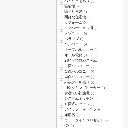
バイク置場あり
(-)
駐輪場
(-)
陽当り良好
(-)
閑静な住宅地
(-)
リフォーム済
(-)
リノベーション済
(-)
メゾネット
(-)
ベランダ
(-)
バルコニー
(-)
ルーフバルコニー
(-)
オール電化
(-)
24時間換気システム
(-)
２面バルコニー
(-)
３面バルコニー
(-)
両面バルコニー
(-)
外観タイル張り
(-)
IHクッキングヒーター
(-)
食器洗い乾燥機
(-)
システムキッチン
(-)
対面式キッチン
(-)
アイランドキッチン
(-)
床暖房
(-)
ウォークインクロゼット
(-)
CS
(-)