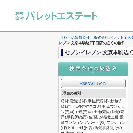
谷根千の賃貸物件｜株式会社パレットエス
レブン 文京本駒込2丁目店の近くの物件
セブンイレブン 文京本駒込
種別で絞り込む
現在の種別
賃貸,店舗(賃貸),事務所(賃貸),土地(賃
貸),住宅以外建物全部,駐車場,マンショ
ン(売買),戸建(売買),土地(売買),店舗(売
買),事務所(売買),住宅以外建物全部,投
資マンション,アパート(棟),マンション
(棟),ビル,戸建(投資),店舗事務所,その