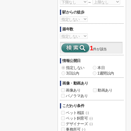
～
駅からの徒歩
築年数
1
件が該当
情報公開日
指定しない
本日
3日以内
1週間以内
画像・動画あり
画像あり
動画あり
パノラマあり
こだわり条件
ペット相談
(-)
ペット飼育可
(-)
デザイナーズ
(-)
事務所可
(-)