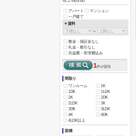
他,土地(投資)
アパート
マンション
一戸建て
▼賃料
～
敷金・保証金なし
礼金・敷引なし
共益費・管理費込み
1
件が該当
間取り
ワンルーム
1K
1DK
1LDK
2K
2DK
2LDK
3K
3DK
3LDK
4K
4DK
4LDK以上
面積