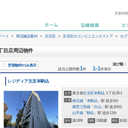
営業時
テート
>
周辺施設案内
>
文京区
>
文京区のコンビニエンスストア
>
セブ
2丁目店周辺物件
並び順：
空室物件のみ表示
1
1-1
該当公開件数
件
件表示
レジディア文京本駒込
東京都
文京区
本駒込
３丁目29-1
住所
交通
南北線
「
本駒込
」駅 徒歩5分
都営三田線
「
白山
」駅 徒歩9分
山手線
「
駒込
」駅 徒歩13分
築18年
15階建
鉄筋
築年
階数
構造