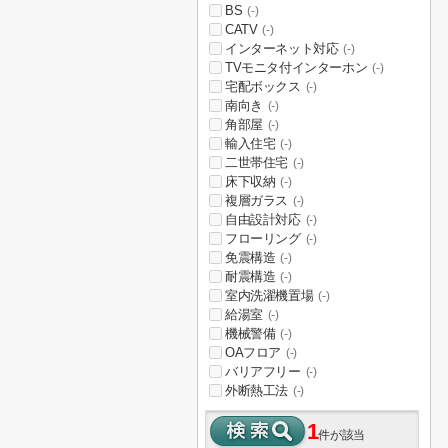
BS
(-)
CATV
(-)
インターネット対応
(-)
TVモニタ付インターホン
(-)
宅配ボックス
(-)
南向き
(-)
角部屋
(-)
輸入住宅
(-)
二世帯住宅
(-)
床下収納
(-)
複層ガラス
(-)
自由設計対応
(-)
フローリング
(-)
免震構造
(-)
耐震構造
(-)
室内洗濯機置場
(-)
給湯室
(-)
機械警備
(-)
OAフロア
(-)
バリアフリー
(-)
外断熱工法
(-)
1
件が該当