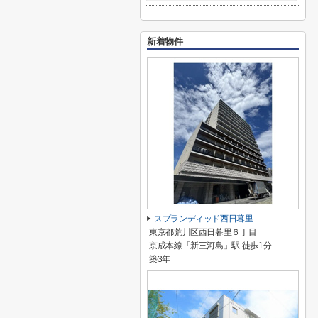
新着物件
スプランディッド西日暮里
東京都荒川区西日暮里６丁目
京成本線「新三河島」駅 徒歩1分
築3年