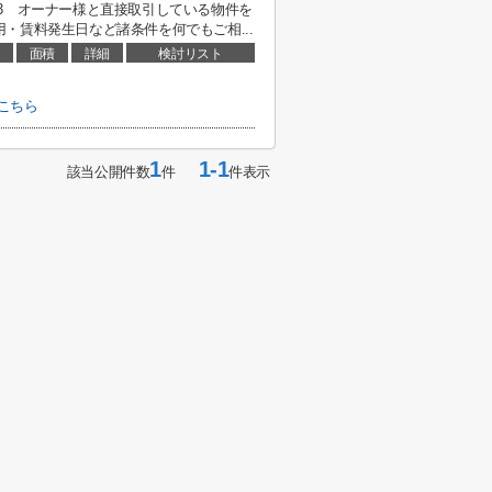
7593 オーナー様と直接取引している物件を
・賃料発生日など諸条件を何でもご相...
面積
詳細
検討リスト
こちら
1
1-1
該当公開件数
件
件表示