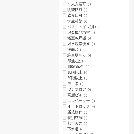
２人入居可
(-)
眺望良好
(-)
飲食店可
(-)
学生相談
(-)
バス・トイレ別
(-)
追焚機能浴室
(-)
浴室乾燥機
(-)
温水洗浄便座
(-)
洗面台
(-)
駐車場あり
(-)
2階以上
(-)
1階の物件
(-)
10階以上
(-)
20階以上
(-)
最上階
(-)
ワンフロア
(-)
高層ビル
(-)
エレベーター
(-)
オートロック
(-)
居抜物件
(-)
個別空調
(-)
都市ガス
(-)
下水道
(-)