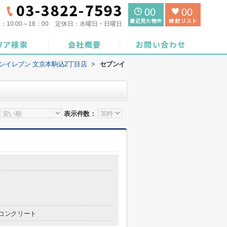
00
00
間：
10:00～18：00
定休日：
水曜日・日曜日
ンイレブン 文京本駒込2丁目店
>
セブンイ
表示件数：
コンクリート