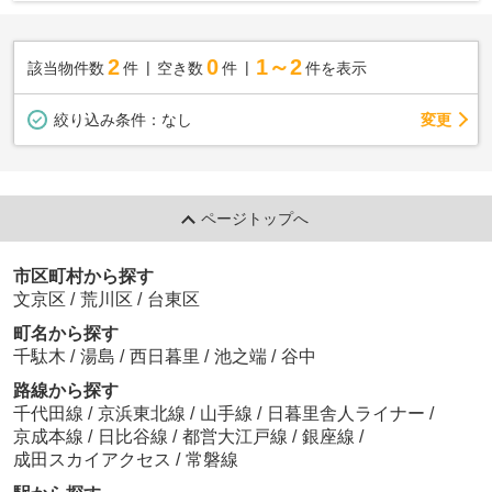
2
0
1～2
該当物件数
件
空き数
件
件を表示
変更
絞り込み条件：
なし
ページトップへ
市区町村から探す
文京区
/
荒川区
/
台東区
町名から探す
千駄木
/
湯島
/
西日暮里
/
池之端
/
谷中
路線から探す
千代田線
/
京浜東北線
/
山手線
/
日暮里舎人ライナー
/
京成本線
/
日比谷線
/
都営大江戸線
/
銀座線
/
成田スカイアクセス
/
常磐線