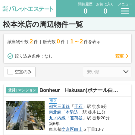
閲覧履歴
お気に入り
メニュー
0
0
松本米店の周辺物件一覧
2
0
1～2
該当物件数
件
販売数
件
件を表示
変更
絞り込み条件：
なし
空室のみ
Bonheur Hakusan(ボナール白山)
賃貸 | マンション
敷0
都営三田線
「
千石
」駅 徒歩6分
南北線
「
本駒込
」駅 徒歩11分
丸ノ内線
「
茗荷谷
」駅 徒歩20分
築6年
東京都
文京区
白山
５丁目13-7