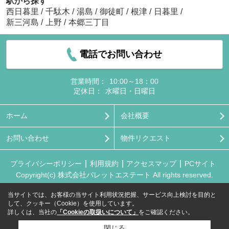
駅から探す
西日暮里
/
千駄木
/
湯島
/
御徒町
/
根津
/
日暮里
/
新三河島
/
上野
/
本郷三丁目
電話でお問い合わせ
営業時間：
10:00～18：00
定休日：
水曜日・日曜日
ホーム
会社概要
お問い合わせ
物件リクエスト
プライバシーポリシー
利用規約
アクセスマップ
PCサイト
Copyright(c) 株式会社パレットエステート All rights reserved.
当サイトでは、お客様の当サイト利用状況把握、サービス向上検討を目的と
して、クッキー（Cookie）を使用しています。
詳しくは、当社の
「Cookieの取扱いについて」
をご確認ください。
閉じる