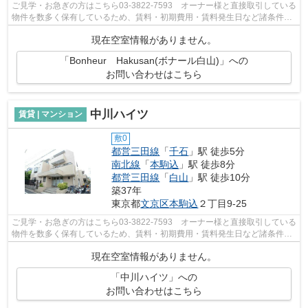
ご見学・お急ぎの方はこちら03-3822-7593 オーナー様と直接取引している
物件を数多く保有しているため、賃料・初期費用・賃料発生日など諸条件を
何でもご相談くださいませ！！
現在空室情報がありません。
「Bonheur Hakusan(ボナール白山)」への
お問い合わせはこちら
中川ハイツ
賃貸 | マンション
敷0
都営三田線
「
千石
」駅 徒歩5分
南北線
「
本駒込
」駅 徒歩8分
都営三田線
「
白山
」駅 徒歩10分
築37年
東京都
文京区
本駒込
２丁目9-25
ご見学・お急ぎの方はこちら03-3822-7593 オーナー様と直接取引している
物件を数多く保有しているため、賃料・初期費用・賃料発生日など諸条件を
何でもご相談くださいませ！！
現在空室情報がありません。
「中川ハイツ」への
お問い合わせはこちら