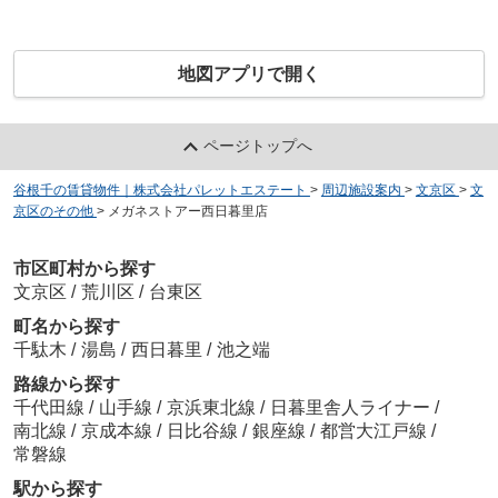
地図アプリで開く
ページトップへ
谷根千の賃貸物件｜株式会社パレットエステート
>
周辺施設案内
>
文京区
>
文
京区のその他
>
メガネストアー西日暮里店
市区町村から探す
文京区
/
荒川区
/
台東区
町名から探す
千駄木
/
湯島
/
西日暮里
/
池之端
路線から探す
千代田線
/
山手線
/
京浜東北線
/
日暮里舎人ライナー
/
南北線
/
京成本線
/
日比谷線
/
銀座線
/
都営大江戸線
/
常磐線
駅から探す