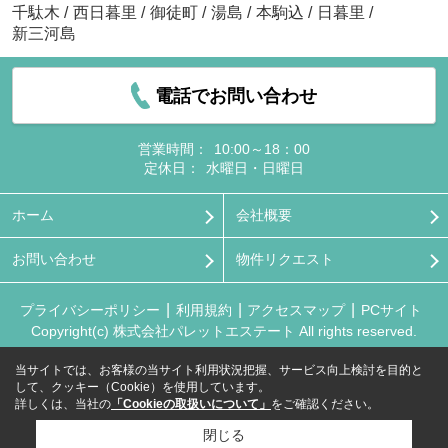
千駄木
/
西日暮里
/
御徒町
/
湯島
/
本駒込
/
日暮里
/
新三河島
電話でお問い合わせ
営業時間：
10:00～18：00
定休日：
水曜日・日曜日
ホーム
会社概要
お問い合わせ
物件リクエスト
プライバシーポリシー
利用規約
アクセスマップ
PCサイト
Copyright(c) 株式会社パレットエステート All rights reserved.
当サイトでは、お客様の当サイト利用状況把握、サービス向上検討を目的と
して、クッキー（Cookie）を使用しています。
詳しくは、当社の
「Cookieの取扱いについて」
をご確認ください。
閉じる