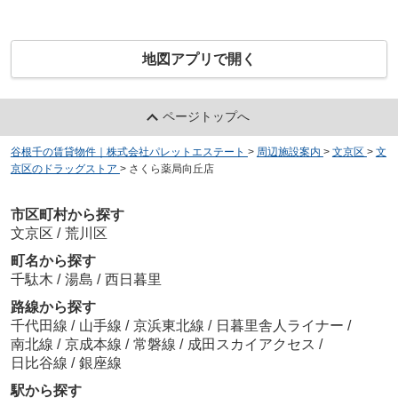
地図アプリで開く
ページトップへ
谷根千の賃貸物件｜株式会社パレットエステート
>
周辺施設案内
>
文京区
>
文
京区のドラッグストア
>
さくら薬局向丘店
市区町村から探す
文京区
/
荒川区
町名から探す
千駄木
/
湯島
/
西日暮里
路線から探す
千代田線
/
山手線
/
京浜東北線
/
日暮里舎人ライナー
/
南北線
/
京成本線
/
常磐線
/
成田スカイアクセス
/
日比谷線
/
銀座線
駅から探す