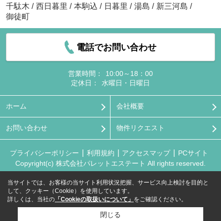
千駄木
/
西日暮里
/
本駒込
/
日暮里
/
湯島
/
新三河島
/
御徒町
電話でお問い合わせ
営業時間：
10:00～18：00
定休日：
水曜日・日曜日
ホーム
会社概要
お問い合わせ
物件リクエスト
プライバシーポリシー
利用規約
アクセスマップ
PCサイト
Copyright(c) 株式会社パレットエステート All rights reserved.
当サイトでは、お客様の当サイト利用状況把握、サービス向上検討を目的と
して、クッキー（Cookie）を使用しています。
詳しくは、当社の
「Cookieの取扱いについて」
をご確認ください。
閉じる