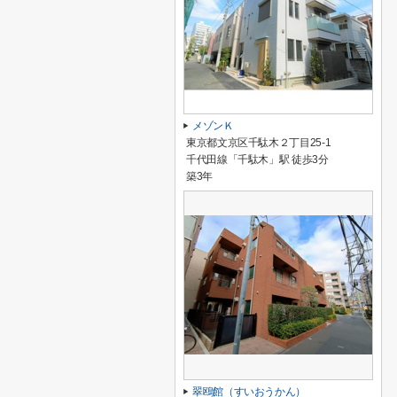
メゾンＫ
東京都文京区千駄木２丁目25-1
千代田線「千駄木」駅 徒歩3分
築3年
翠鴎館（すいおうかん）