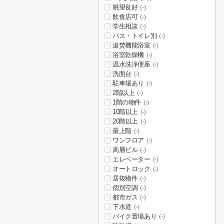
眺望良好
(-)
飲食店可
(-)
学生相談
(-)
バス・トイレ別
(-)
追焚機能浴室
(-)
浴室乾燥機
(-)
温水洗浄便座
(-)
洗面台
(-)
駐車場あり
(-)
2階以上
(-)
1階の物件
(-)
10階以上
(-)
20階以上
(-)
最上階
(-)
ワンフロア
(-)
高層ビル
(-)
エレベーター
(-)
オートロック
(-)
居抜物件
(-)
個別空調
(-)
都市ガス
(-)
下水道
(-)
バイク置場あり
(-)