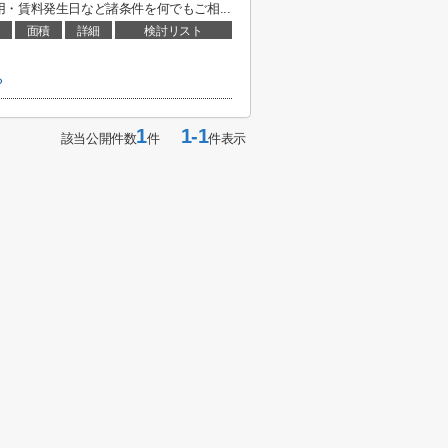
・賃料発生日など諸条件を何でもご相...
面積
詳細
検討リスト
ら
1
1-1
該当公開件数
件
件表示