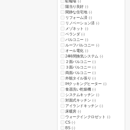
駐輪場
(-)
陽当り良好
(-)
閑静な住宅地
(-)
リフォーム済
(-)
リノベーション済
(-)
メゾネット
(-)
ベランダ
(-)
バルコニー
(-)
ルーフバルコニー
(-)
オール電化
(-)
24時間換気システム
(-)
２面バルコニー
(-)
３面バルコニー
(-)
両面バルコニー
(-)
外観タイル張り
(-)
IHクッキングヒーター
(-)
食器洗い乾燥機
(-)
システムキッチン
(-)
対面式キッチン
(-)
アイランドキッチン
(-)
床暖房
(-)
ウォークインクロゼット
(-)
CS
(-)
BS
(-)