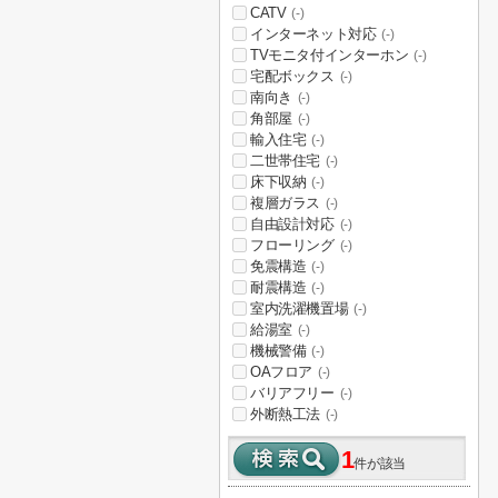
CATV
(-)
インターネット対応
(-)
TVモニタ付インターホン
(-)
宅配ボックス
(-)
南向き
(-)
角部屋
(-)
輸入住宅
(-)
二世帯住宅
(-)
床下収納
(-)
複層ガラス
(-)
自由設計対応
(-)
フローリング
(-)
免震構造
(-)
耐震構造
(-)
室内洗濯機置場
(-)
給湯室
(-)
機械警備
(-)
OAフロア
(-)
バリアフリー
(-)
外断熱工法
(-)
1
件が該当