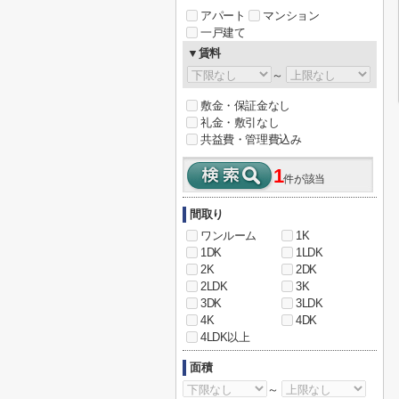
アパート
マンション
一戸建て
▼賃料
～
敷金・保証金なし
礼金・敷引なし
共益費・管理費込み
1
件が該当
間取り
ワンルーム
1K
1DK
1LDK
2K
2DK
2LDK
3K
3DK
3LDK
4K
4DK
4LDK以上
面積
～