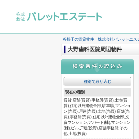
谷根千の賃貸物件｜株式会社パレットエス
大野歯科医院周辺物件
種別で絞り込む
現在の種別
賃貸,店舗(賃貸),事務所(賃貸),土地(賃
貸),住宅以外建物全部,駐車場,マンショ
ン(売買),戸建(売買),土地(売買),店舗(売
買),事務所(売買),住宅以外建物全部,投
資マンション,アパート(棟),マンション
(棟),ビル,戸建(投資),店舗事務所,その
他,土地(投資)