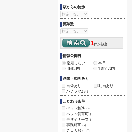
駅からの徒歩
築年数
1
件が該当
情報公開日
指定しない
本日
3日以内
1週間以内
画像・動画あり
画像あり
動画あり
パノラマあり
こだわり条件
ペット相談
(-)
ペット飼育可
(-)
デザイナーズ
(-)
事務所可
(-)
２人入居可
(-)