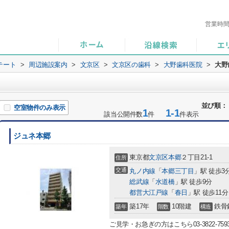
営業時
テート
>
周辺施設案内
>
文京区
>
文京区の歯科
>
大野歯科医院
>
大野
並び順：
空室物件のみ表示
1
1-1
該当公開件数
件
件表示
ジュネ本郷
東京都
文京区
本郷
２丁目21-1
住所
交通
丸ノ内線
「
本郷三丁目
」駅 徒歩3
総武線
「
水道橋
」駅 徒歩9分
都営大江戸線
「
春日
」駅 徒歩11分
築17年
10階建
鉄骨
築年
階数
構造
ご見学・お急ぎの方はこちら03-3822-