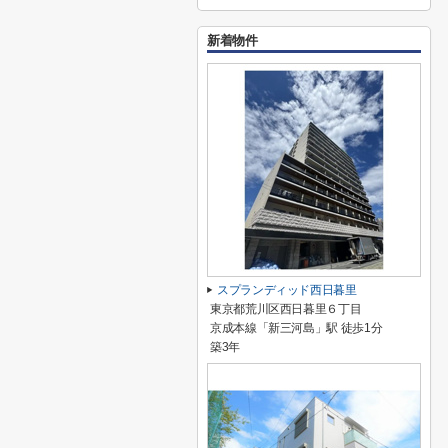
新着物件
スプランディッド西日暮里
東京都荒川区西日暮里６丁目
京成本線「新三河島」駅 徒歩1分
築3年