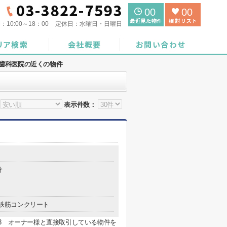
00
00
間：
10:00～18：00
定休日：
水曜日・日曜日
歯科医院の近くの物件
表示件数：
分
鉄筋コンクリート
7593 オーナー様と直接取引している物件を