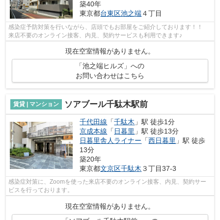
築40年
東京都
台東区
池之端
４丁目
感染症予防対策を行いながら、店頭でもお部屋をご紹介しております！！
来店不要のオンライン接客、内見、契約サービスも利用できます♪
現在空室情報がありません。
「池之端ヒルズ」への
お問い合わせはこちら
ソアブール千駄木駅前
賃貸 | マンション
千代田線
「
千駄木
」駅 徒歩1分
京成本線
「
日暮里
」駅 徒歩13分
日暮里舎人ライナー
「
西日暮里
」駅 徒歩
13分
築20年
東京都
文京区
千駄木
３丁目37-3
感染症対策に、Zoomを使った来店不要のオンライン接客、内見、契約サー
ビスを行っております。
現在空室情報がありません。