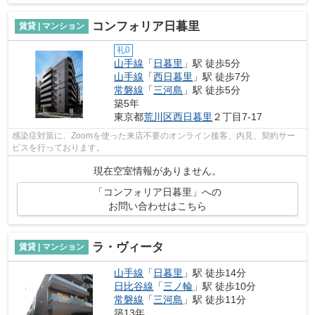
コンフォリア日暮里
賃貸 | マンション
礼0
山手線
「
日暮里
」駅 徒歩5分
山手線
「
西日暮里
」駅 徒歩7分
常磐線
「
三河島
」駅 徒歩5分
築5年
東京都
荒川区
西日暮里
２丁目7-17
感染症対策に、Zoomを使った来店不要のオンライン接客、内見、契約サー
ビスを行っております。
現在空室情報がありません。
「コンフォリア日暮里」への
お問い合わせはこちら
ラ・ヴィータ
賃貸 | マンション
山手線
「
日暮里
」駅 徒歩14分
日比谷線
「
三ノ輪
」駅 徒歩10分
常磐線
「
三河島
」駅 徒歩11分
築13年