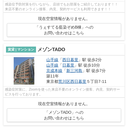
感染症予防対策を行いながら、店頭でもお部屋をご紹介しております！！
来店不要のオンライン接客、内見、契約サービスも利用できます！！
現在空室情報がありません。
「うぇすてる藍染ぞめB棟」への
お問い合わせはこちら
メゾンTADO
賃貸 | マンション
山手線
「
西日暮里
」駅 徒歩2分
山手線
「
日暮里
」駅 徒歩10分
京成本線
「
新三河島
」駅 徒歩7分
築11年
東京都
荒川区
西日暮里
５丁目7-11
感染症対策に、Zoomを使った来店不要のオンライン接客、内見、契約サー
ビスを行っております。
現在空室情報がありません。
「メゾンTADO」への
お問い合わせはこちら