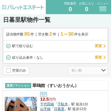
閲覧履歴
お気に入り
メニュー
0
0
日暮里駅物件一覧
85
2
1～30
該当物件数
件
空き数
件
件を表示
駅で絞り込む
変更
変更
絞り込み条件：
なし
空室のみ
翠鴎館（すいおうかん）
賃貸 | マンション
礼0
12.5
万円
千代田線
「
千駄木
」駅 徒歩1分
山手線
「
日暮里
」駅 徒歩12分