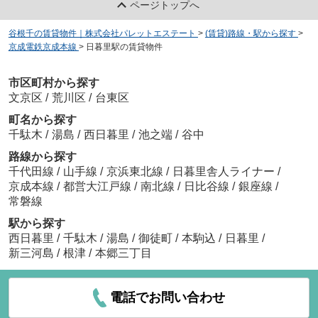
ページトップへ
谷根千の賃貸物件｜株式会社パレットエステート
>
(賃貸)路線・駅から探す
>
京成電鉄京成本線
>
日暮里駅の賃貸物件
市区町村から探す
文京区
/
荒川区
/
台東区
町名から探す
千駄木
/
湯島
/
西日暮里
/
池之端
/
谷中
路線から探す
千代田線
/
山手線
/
京浜東北線
/
日暮里舎人ライナー
/
京成本線
/
都営大江戸線
/
南北線
/
日比谷線
/
銀座線
/
常磐線
駅から探す
西日暮里
/
千駄木
/
湯島
/
御徒町
/
本駒込
/
日暮里
/
新三河島
/
根津
/
本郷三丁目
電話でお問い合わせ