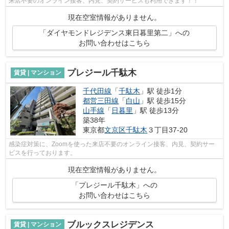
来店不要のオンライン接客、内見、契約サービスも利用できます！！
現在空室情報がありません。
「ダイヤモンドレジデンス東日暮里第二」への
お問い合わせはこちら
プレジール千駄木
賃貸 | マンション
千代田線
「
千駄木
」駅 徒歩1分
都営三田線
「
白山
」駅 徒歩15分
山手線
「
日暮里
」駅 徒歩13分
築38年
東京都
文京区
千駄木
３丁目37-20
感染症対策に、Zoomを使った来店不要のオンライン接客、内見、契約サー
ビスを行っております。
現在空室情報がありません。
「プレジール千駄木」への
お問い合わせはこちら
ブルックスレジデンス
賃貸 | マンション