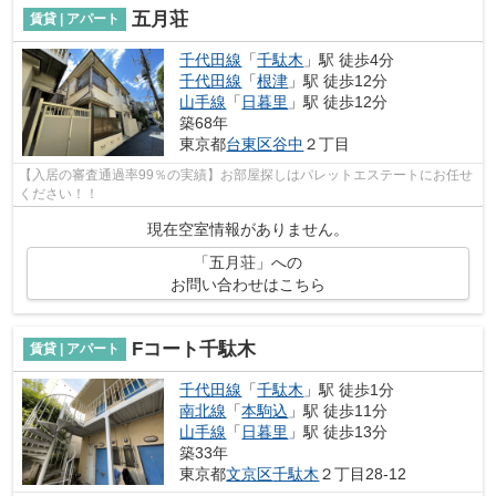
五月荘
賃貸 | アパート
千代田線
「
千駄木
」駅 徒歩4分
千代田線
「
根津
」駅 徒歩12分
山手線
「
日暮里
」駅 徒歩12分
築68年
東京都
台東区
谷中
２丁目
【入居の審査通過率99％の実績】お部屋探しはパレットエステートにお任せ
ください！！
現在空室情報がありません。
「五月荘」への
お問い合わせはこちら
Fコート千駄木
賃貸 | アパート
千代田線
「
千駄木
」駅 徒歩1分
南北線
「
本駒込
」駅 徒歩11分
山手線
「
日暮里
」駅 徒歩13分
築33年
東京都
文京区
千駄木
２丁目28-12