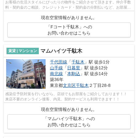
お客様の生活スタイルにぴったりの物件をご紹介させて頂きます。仲介手数
料・契約金のご相談、クレジットカード・契約金の分割払いなど、お部屋探
しのことならどんなことでも、まずは...
現在空室情報がありません。
「Fコート千駄木」への
お問い合わせはこちら
マムハイツ千駄木
賃貸 | マンション
千代田線
「
千駄木
」駅 徒歩1分
山手線
「
日暮里
」駅 徒歩12分
南北線
「
本駒込
」駅 徒歩14分
築36年
東京都
文京区
千駄木
２丁目28-8
感染症予防対策を行いながら、店頭でもお部屋をご紹介しております！！
来店不要のオンライン接客、内見、契約サービスも利用できます！！
現在空室情報がありません。
「マムハイツ千駄木」への
お問い合わせはこちら