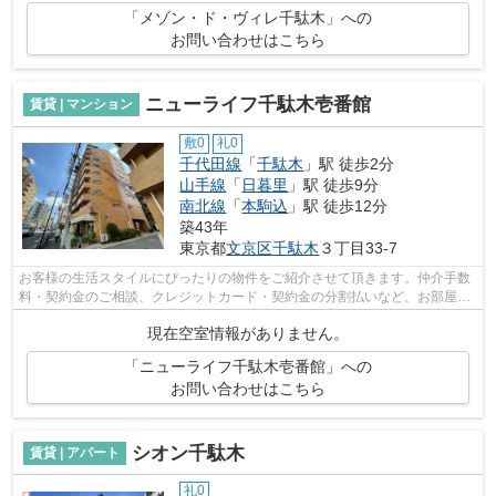
「メゾン・ド・ヴィレ千駄木」への
お問い合わせはこちら
ニューライフ千駄木壱番館
賃貸 | マンション
敷0
礼0
千代田線
「
千駄木
」駅 徒歩2分
山手線
「
日暮里
」駅 徒歩9分
南北線
「
本駒込
」駅 徒歩12分
築43年
東京都
文京区
千駄木
３丁目33-7
お客様の生活スタイルにぴったりの物件をご紹介させて頂きます。仲介手数
料・契約金のご相談、クレジットカード・契約金の分割払いなど、お部屋探
しのことならどんなことでも、まずは...
現在空室情報がありません。
「ニューライフ千駄木壱番館」への
お問い合わせはこちら
シオン千駄木
賃貸 | アパート
礼0