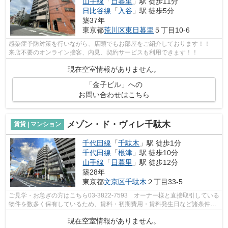
山手線
「
日暮里
」駅 徒歩11分
日比谷線
「
入谷
」駅 徒歩5分
築37年
東京都
荒川区
東日暮里
５丁目10-6
感染症予防対策を行いながら、店頭でもお部屋をご紹介しております！！
来店不要のオンライン接客、内見、契約サービスも利用できます！！
現在空室情報がありません。
「金子ビル」への
お問い合わせはこちら
メゾン・ド・ヴィレ千駄木
賃貸 | マンション
千代田線
「
千駄木
」駅 徒歩1分
千代田線
「
根津
」駅 徒歩10分
山手線
「
日暮里
」駅 徒歩12分
築28年
東京都
文京区
千駄木
２丁目33-5
ご見学・お急ぎの方はこちら03-3822-7593 オーナー様と直接取引している
物件を数多く保有しているため、賃料・初期費用・賃料発生日など諸条件を
何でもご相談くださいませ！！
現在空室情報がありません。