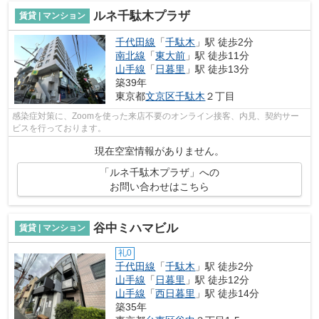
ルネ千駄木プラザ
賃貸 | マンション
千代田線
「
千駄木
」駅 徒歩2分
南北線
「
東大前
」駅 徒歩11分
山手線
「
日暮里
」駅 徒歩13分
築39年
東京都
文京区
千駄木
２丁目
感染症対策に、Zoomを使った来店不要のオンライン接客、内見、契約サー
ビスを行っております。
現在空室情報がありません。
「ルネ千駄木プラザ」への
お問い合わせはこちら
谷中ミハマビル
賃貸 | マンション
礼0
千代田線
「
千駄木
」駅 徒歩2分
山手線
「
日暮里
」駅 徒歩12分
山手線
「
西日暮里
」駅 徒歩14分
築35年