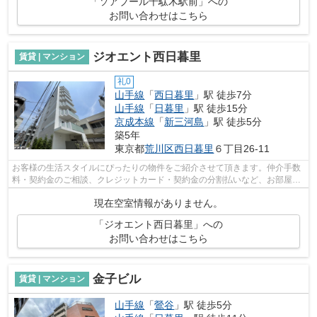
「ソアブール千駄木駅前」への
お問い合わせはこちら
ジオエント西日暮里
賃貸 | マンション
礼0
山手線
「
西日暮里
」駅 徒歩7分
山手線
「
日暮里
」駅 徒歩15分
京成本線
「
新三河島
」駅 徒歩5分
築5年
東京都
荒川区
西日暮里
６丁目26-11
お客様の生活スタイルにぴったりの物件をご紹介させて頂きます。仲介手数
料・契約金のご相談、クレジットカード・契約金の分割払いなど、お部屋探
しのことならどんなことでも、まずは...
現在空室情報がありません。
「ジオエント西日暮里」への
お問い合わせはこちら
金子ビル
賃貸 | マンション
山手線
「
鶯谷
」駅 徒歩5分