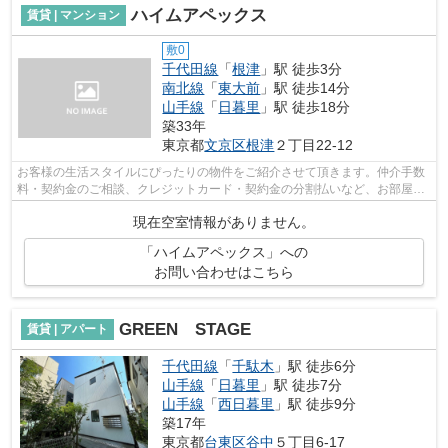
ハイムアペックス
賃貸 | マンション
敷0
千代田線
「
根津
」駅 徒歩3分
南北線
「
東大前
」駅 徒歩14分
山手線
「
日暮里
」駅 徒歩18分
築33年
東京都
文京区
根津
２丁目22-12
お客様の生活スタイルにぴったりの物件をご紹介させて頂きます。仲介手数
料・契約金のご相談、クレジットカード・契約金の分割払いなど、お部屋探
しのことならどんなことでも、まずは...
現在空室情報がありません。
「ハイムアペックス」への
お問い合わせはこちら
GREEN STAGE
賃貸 | アパート
千代田線
「
千駄木
」駅 徒歩6分
山手線
「
日暮里
」駅 徒歩7分
山手線
「
西日暮里
」駅 徒歩9分
築17年
東京都
台東区
谷中
５丁目6-17