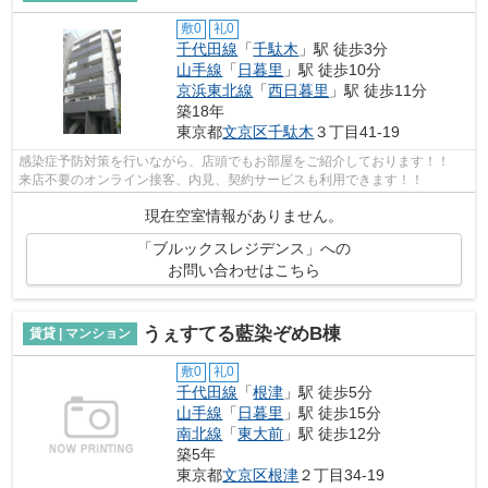
敷0
礼0
千代田線
「
千駄木
」駅 徒歩3分
山手線
「
日暮里
」駅 徒歩10分
京浜東北線
「
西日暮里
」駅 徒歩11分
築18年
東京都
文京区
千駄木
３丁目41-19
感染症予防対策を行いながら、店頭でもお部屋をご紹介しております！！
来店不要のオンライン接客、内見、契約サービスも利用できます！！
現在空室情報がありません。
「ブルックスレジデンス」への
お問い合わせはこちら
うぇすてる藍染ぞめB棟
賃貸 | マンション
敷0
礼0
千代田線
「
根津
」駅 徒歩5分
山手線
「
日暮里
」駅 徒歩15分
南北線
「
東大前
」駅 徒歩12分
築5年
東京都
文京区
根津
２丁目34-19