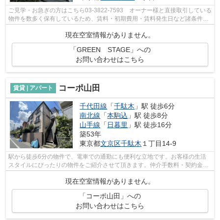
ご見学・お急ぎの方はこちら03-3822-7593 オーナー様と直接取引している
物件を数多く保有しているため、賃料・初期費用・賃料発生日など諸条件を
何でもご相談くださいませ！！
現在空室情報がありません。
「GREEN STAGE」への
お問い合わせはこちら
コーポ山田
賃貸 | アパート
千代田線
「
千駄木
」駅 徒歩6分
南北線
「
本駒込
」駅 徒歩8分
山手線
「
日暮里
」駅 徒歩16分
築53年
東京都
文京区
千駄木
１丁目14-9
駅から徒歩6分の物件で、電車での通勤にも便利な立地です。お客様の生活
スタイルにぴったりの物件をご紹介させて頂きます。仲介手数料・契約金の
ご相談、クレジットカード・契約金の分...
現在空室情報がありません。
「コーポ山田」への
お問い合わせはこちら