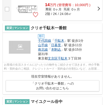
14
万
円
(管理費等：10,000円 )
0ヶ月
0ヶ月
敷金
礼金
2階 / 2K / 24.08㎡
クリオ千駄木一番館
賃貸 | マンション
敷0
千代田線
「
千駄木
」駅 徒歩1分
山手線
「
日暮里
」駅 徒歩11分
南北線
「
本駒込
」駅 徒歩15分
築31年
東京都
文京区
千駄木
３丁目38
お客様の生活スタイルにぴったりの物件をご紹介させて頂きます。仲介手数
料・契約金のご相談、クレジットカード・契約金の分割払いなど、お部屋探
しのことならどんなことでも、まずは...
現在空室情報がありません。
「クリオ千駄木一番館」への
お問い合わせはこちら
マイユクール谷中
賃貸 | マンション