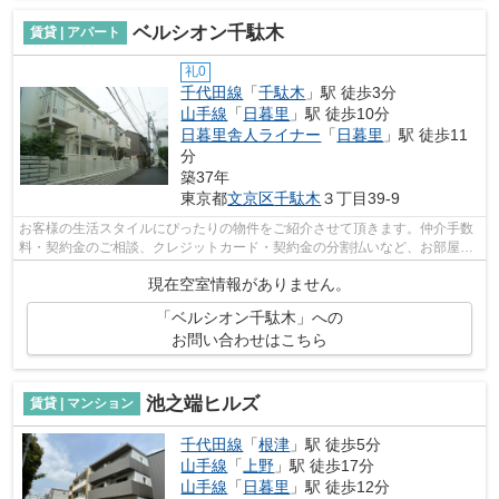
ベルシオン千駄木
賃貸 | アパート
礼0
千代田線
「
千駄木
」駅 徒歩3分
山手線
「
日暮里
」駅 徒歩10分
日暮里舎人ライナー
「
日暮里
」駅 徒歩11
分
築37年
東京都
文京区
千駄木
３丁目39-9
お客様の生活スタイルにぴったりの物件をご紹介させて頂きます。仲介手数
料・契約金のご相談、クレジットカード・契約金の分割払いなど、お部屋探
しのことならどんなことでも、まずは...
現在空室情報がありません。
「ベルシオン千駄木」への
お問い合わせはこちら
池之端ヒルズ
賃貸 | マンション
千代田線
「
根津
」駅 徒歩5分
山手線
「
上野
」駅 徒歩17分
山手線
「
日暮里
」駅 徒歩12分