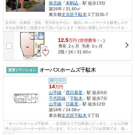
南北線
「
本駒込
」駅 徒歩13分
築26年 / 31.60㎡
東京都
文京区
千駄木
３丁目35-7
文京区・台東区・北区・荒川区を中心に、幅広いネットワークを駆使しステ
キなお部屋をご提案させて頂いております！地元に精通したベテランスタッ
フがお部屋探しのサポートをさせて頂...
12.5
万
円
(管理費等：- )
2ヶ月
0ヶ月
敷金
礼金
2階 / 1K / 31.60㎡
オーパスホームズ千駄木
賃貸 | マンション
敷0
礼0
14
万円
山手線
「
西日暮里
」駅 徒歩5分
千代田線
「
千駄木
」駅 徒歩7分
山手線
「
日暮里
」駅 徒歩12分
築18年 / 24.08㎡
東京都
文京区
千駄木
３丁目
「オーパスホームズ千駄木」：文京区エリアの新居にピッタリ。こちらの物
件にはエレベーターが付いています。マンションタイプのお部屋です。地上
12階建てのマンションは、弊社イチオ...