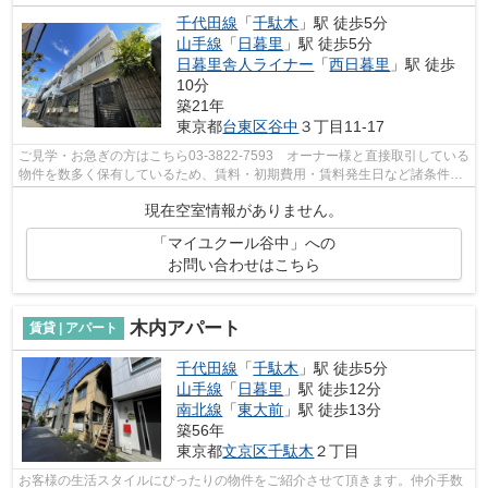
千代田線
「
千駄木
」駅 徒歩5分
山手線
「
日暮里
」駅 徒歩5分
日暮里舎人ライナー
「
西日暮里
」駅 徒歩
10分
築21年
東京都
台東区
谷中
３丁目11-17
ご見学・お急ぎの方はこちら03-3822-7593 オーナー様と直接取引している
物件を数多く保有しているため、賃料・初期費用・賃料発生日など諸条件を
何でもご相談くださいませ！！
現在空室情報がありません。
「マイユクール谷中」への
お問い合わせはこちら
木内アパート
賃貸 | アパート
千代田線
「
千駄木
」駅 徒歩5分
山手線
「
日暮里
」駅 徒歩12分
南北線
「
東大前
」駅 徒歩13分
築56年
東京都
文京区
千駄木
２丁目
お客様の生活スタイルにぴったりの物件をご紹介させて頂きます。仲介手数