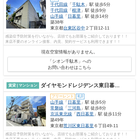
千代田線
「
千駄木
」駅 徒歩5分
千代田線
「
根津
」駅 徒歩9分
山手線
「
日暮里
」駅 徒歩14分
築38年
東京都
台東区
谷中
２丁目12-11
感染症予防対策を行いながら、店頭でもお部屋をご紹介しております！！
来店不要のオンライン接客、内見、契約サービスも利用できます！！
現在空室情報がありません。
「シオン千駄木」への
お問い合わせはこちら
ダイヤモンドレジデンス東日暮里第二
賃貸 | マンション
フリーレント
礼0
山手線
「
日暮里
」駅 徒歩5分
常磐線
「
三河島
」駅 徒歩8分
京浜東北線
「
西日暮里
」駅 徒歩11分
築49年
東京都
荒川区
東日暮里
６丁目49-11
感染症予防対策を行いながら、店頭でもお部屋をご紹介しております！！