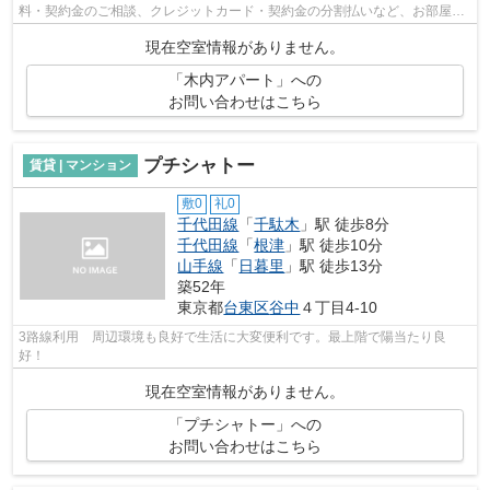
料・契約金のご相談、クレジットカード・契約金の分割払いなど、お部屋探
しのことならどんなことでも、まずは...
現在空室情報がありません。
「木内アパート」への
お問い合わせはこちら
プチシャトー
賃貸 | マンション
敷0
礼0
千代田線
「
千駄木
」駅 徒歩8分
千代田線
「
根津
」駅 徒歩10分
山手線
「
日暮里
」駅 徒歩13分
築52年
東京都
台東区
谷中
４丁目4-10
3路線利用 周辺環境も良好で生活に大変便利です。最上階で陽当たり良
好！
現在空室情報がありません。
「プチシャトー」への
お問い合わせはこちら